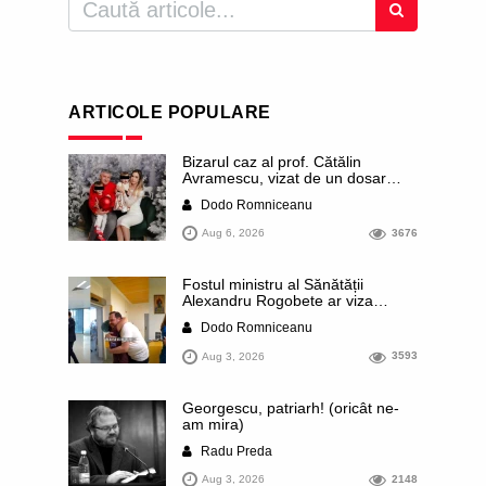
ARTICOLE POPULARE
Bizarul caz al prof. Cătălin
Avramescu, vizat de un dosar
DIICOT pentru „pornografie
Dodo Romniceanu
infantilă”. Miroase a execuție
stalinistă. Cea mai imundă parte a
Aug 6, 2026
3676
presei publică inclusiv documente
„scurse” de la stat în care sunt
dezvăluite date ultra-personale
Fostul ministru al Sănătății
ale profesorului, inclusiv
Alexandru Rogobete ar viza
diagnostice și tratamente
funcția lui Dominic Fritz de primar
Dodo Romniceanu
al orașului Timișoara. Pesedistul
publică imagini demne de Coreea
Aug 3, 2026
3593
de Nord cu femei din Timișoara
care îl strâng în brațe plângând
Georgescu, patriarh! (oricât ne-
am mira)
Radu Preda
Aug 3, 2026
2148