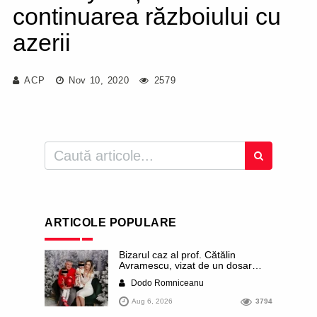
continuarea războiului cu
azerii
ACP
Nov 10, 2020
2579
ARTICOLE POPULARE
Bizarul caz al prof. Cătălin
Avramescu, vizat de un dosar
DIICOT pentru „pornografie
Dodo Romniceanu
infantilă”. Miroase a execuție
stalinistă. Cea mai imundă parte a
Aug 6, 2026
3794
presei publică inclusiv documente