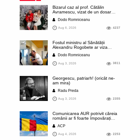
Bizarul caz al prof. Cătălin
Avramescu, vizat de un dosar
DIICOT pentru „pornografie
Dodo Romniceanu
infantilă”. Miroase a execuție
stalinistă. Cea mai imundă parte a
Aug 6, 2026
4237
presei publică inclusiv documente
„scurse” de la stat în care sunt
dezvăluite date ultra-personale
Fostul ministru al Sănătății
ale profesorului, inclusiv
Alexandru Rogobete ar viza
diagnostice și tratamente
funcția lui Dominic Fritz de primar
Dodo Romniceanu
al orașului Timișoara. Pesedistul
publică imagini demne de Coreea
Aug 3, 2026
3811
de Nord cu femei din Timișoara
care îl strâng în brațe plângând
Georgescu, patriarh! (oricât ne-
am mira)
Radu Preda
Aug 3, 2026
2355
Comunicarea AUR potrivit căreia
românii ar fi foarte împovărați
financiar din cauza sprijinului
ACP
acordat Ucrainei este contrazisă
chiar de un articol publicat de
Aug 4, 2026
2253
presa rusă. Datele prezentate