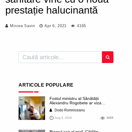
prestație halucinantă
Mircea Savin
Apr 6, 2021
4165
ARTICOLE POPULARE
Fostul ministru al Sănătății
Alexandru Rogobete ar viza
funcția lui Dominic Fritz de primar
Dodo Romniceanu
al orașului Timișoara. Pesedistul
publică imagini demne de Coreea
Aug 3, 2026
3459
de Nord cu femei din Timișoara
care îl strâng în brațe plângând
Bizarul caz al prof. Cătălin