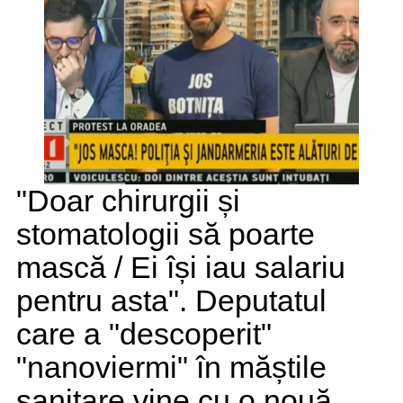
"Doar chirurgii și
stomatologii să poarte
mască / Ei își iau salariu
pentru asta". Deputatul
care a "descoperit"
"nanoviermi" în măștile
sanitare vine cu o nouă