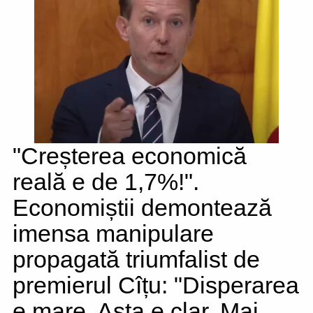
"Creșterea economică
reală e de 1,7%!".
Economiștii demontează
imensa manipulare
propagată triumfalist de
premierul Cîțu: "Disperarea
e mare. Asta e clar. Mai