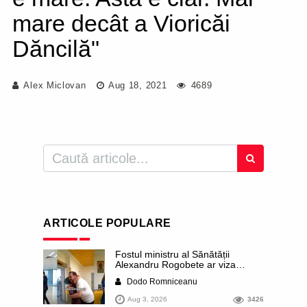
mare decât a Vioricăi
Dăncilă"
Alex Miclovan
Aug 18, 2021
4689
ARTICOLE POPULARE
Fostul ministru al Sănătății
Alexandru Rogobete ar viza
funcția lui Dominic Fritz de primar
Dodo Romniceanu
al orașului Timișoara. Pesedistul
publică imagini demne de Coreea
Aug 3, 2026
3426
de Nord cu femei din Timișoara