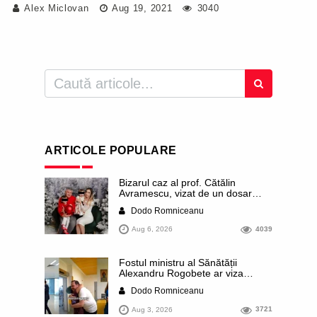
Alex Miclovan
Aug 19, 2021
3040
ARTICOLE POPULARE
Bizarul caz al prof. Cătălin
Avramescu, vizat de un dosar
DIICOT pentru „pornografie
Dodo Romniceanu
infantilă”. Miroase a execuție
stalinistă. Cea mai imundă parte a
Aug 6, 2026
4039
presei publică inclusiv documente
„scurse” de la stat în care sunt
dezvăluite date ultra-personale
Fostul ministru al Sănătății
ale profesorului, inclusiv
Alexandru Rogobete ar viza
diagnostice și tratamente
funcția lui Dominic Fritz de primar
Dodo Romniceanu
al orașului Timișoara. Pesedistul
publică imagini demne de Coreea
Aug 3, 2026
3721
de Nord cu femei din Timișoara