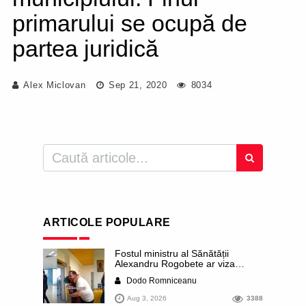
primarului se ocupă de
partea juridică
Alex Miclovan
Sep 21, 2020
8034
ARTICOLE POPULARE
Fostul ministru al Sănătății
Alexandru Rogobete ar viza
funcția lui Dominic Fritz de primar
Dodo Romniceanu
al orașului Timișoara. Pesedistul
publică imagini demne de Coreea
Aug 3, 2026
3388
de Nord cu femei din Timișoara