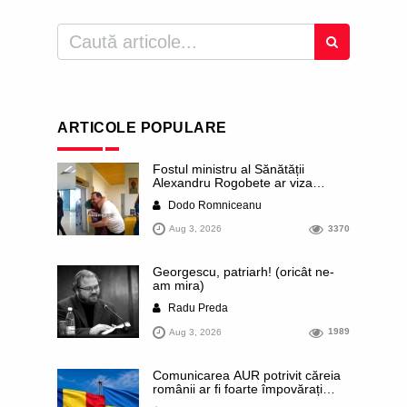
ARTICOLE POPULARE
Fostul ministru al Sănătății
Alexandru Rogobete ar viza
funcția lui Dominic Fritz de primar
Dodo Romniceanu
al orașului Timișoara. Pesedistul
publică imagini demne de Coreea
Aug 3, 2026
3370
de Nord cu femei din Timișoara
care îl strâng în brațe plângând
Georgescu, patriarh! (oricât ne-
am mira)
Radu Preda
Aug 3, 2026
1989
Comunicarea AUR potrivit căreia
românii ar fi foarte împovărați
financiar din cauza sprijinului