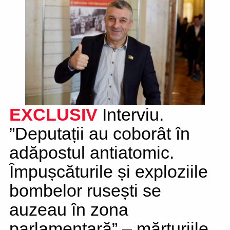
EXCLUSIV
Interviu.
”Deputații au coborât în
adăpostul antiatomic.
Împușcăturile și exploziile
bombelor rusești se
auzeau în zona
parlamentară” – mărturiile