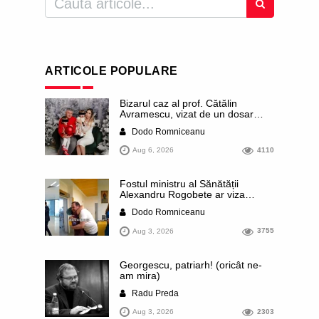
ARTICOLE POPULARE
Bizarul caz al prof. Cătălin
Avramescu, vizat de un dosar
DIICOT pentru „pornografie
Dodo Romniceanu
infantilă”. Miroase a execuție
stalinistă. Cea mai imundă parte a
Aug 6, 2026
4110
presei publică inclusiv documente
„scurse” de la stat în care sunt
dezvăluite date ultra-personale
Fostul ministru al Sănătății
ale profesorului, inclusiv
Alexandru Rogobete ar viza
diagnostice și tratamente
funcția lui Dominic Fritz de primar
Dodo Romniceanu
al orașului Timișoara. Pesedistul
publică imagini demne de Coreea
Aug 3, 2026
3755
de Nord cu femei din Timișoara
care îl strâng în brațe plângând
Georgescu, patriarh! (oricât ne-
am mira)
Radu Preda
Aug 3, 2026
2303