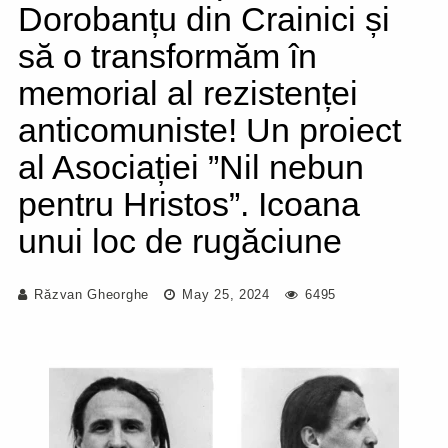
Dorobanțu din Crainici și
să o transformăm în
memorial al rezistenței
anticomuniste! Un proiect
al Asociației ”Nil nebun
pentru Hristos”. Icoana
unui loc de rugăciune
Răzvan Gheorghe
May 25, 2024
6495