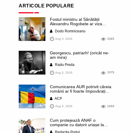
ARTICOLE POPULARE
Fostul ministru al Sănătății
Alexandru Rogobete ar viza
funcția lui Dominic Fritz de primar
Dodo Romniceanu
al orașului Timișoara. Pesedistul
publică imagini demne de Coreea
Aug 3, 2026
3365
de Nord cu femei din Timișoara
care îl strâng în brațe plângând
Georgescu, patriarh! (oricât ne-
am mira)
Radu Preda
Aug 3, 2026
1979
Comunicarea AUR potrivit căreia
românii ar fi foarte împovărați
financiar din cauza sprijinului
ACP
acordat Ucrainei este contrazisă
chiar de un articol publicat de
Aug 4, 2026
1694
presa rusă. Datele prezentate
arată că România se numără
printre statele europene cu cele
Cum protejează ANAF o
mai mici contribuții pe cap de
companie cu datorii uriașe la
locuitor
buget și care sunt conexiunile
Redacția Podul