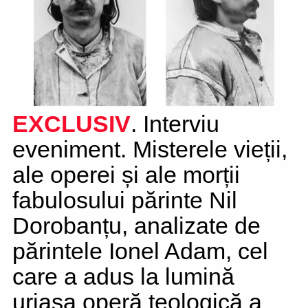
EXCLUSIV
. Interviu
eveniment. Misterele vieții,
ale operei și ale morții
fabulosului părinte Nil
Dorobanțu, analizate de
părintele Ionel Adam, cel
care a adus la lumină
uriașa operă teologică a