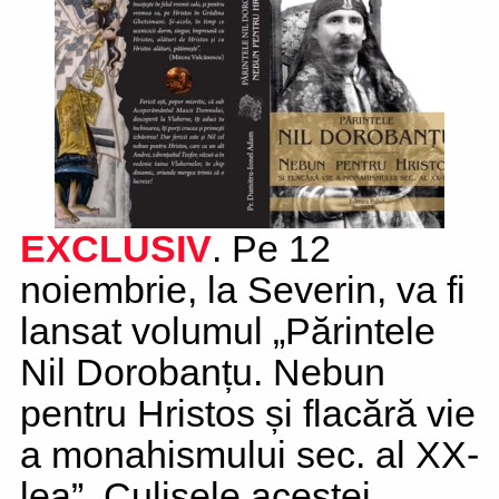
EXCLUSIV
. Pe 12
noiembrie, la Severin, va fi
lansat volumul „Părintele
Nil Dorobanțu. Nebun
pentru Hristos și flacără vie
a monahismului sec. al XX-
lea”. Culisele acestei