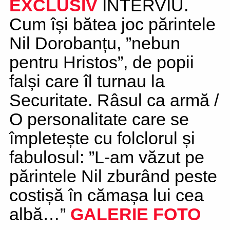
EXCLUSIV
INTERVIU.
Cum își bătea joc părintele
Nil Dorobanțu, ”nebun
pentru Hristos”, de popii
falși care îl turnau la
Securitate. Râsul ca armă /
O personalitate care se
împletește cu folclorul și
fabulosul: ”L-am văzut pe
părintele Nil zburând peste
costișă în cămașa lui cea
albă…”
GALERIE FOTO