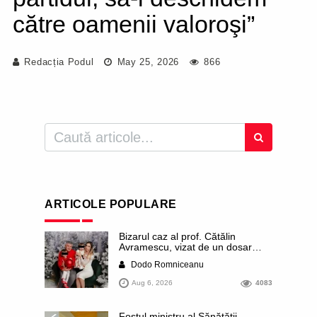
către oamenii valoroşi”
Redacția Podul
May 25, 2026
866
ARTICOLE POPULARE
Bizarul caz al prof. Cătălin
Avramescu, vizat de un dosar
DIICOT pentru „pornografie
Dodo Romniceanu
infantilă”. Miroase a execuție
stalinistă. Cea mai imundă parte a
Aug 6, 2026
4083
presei publică inclusiv documente
„scurse” de la stat în care sunt
dezvăluite date ultra-personale
Fostul ministru al Sănătății