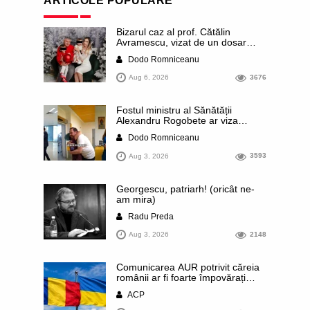
ARTICOLE POPULARE
Bizarul caz al prof. Cătălin
Avramescu, vizat de un dosar
DIICOT pentru „pornografie
Dodo Romniceanu
infantilă”. Miroase a execuție
stalinistă. Cea mai imundă parte a
Aug 6, 2026
3676
presei publică inclusiv documente
„scurse” de la stat în care sunt
dezvăluite date ultra-personale
Fostul ministru al Sănătății
ale profesorului, inclusiv
Alexandru Rogobete ar viza
diagnostice și tratamente
funcția lui Dominic Fritz de primar
Dodo Romniceanu
al orașului Timișoara. Pesedistul
publică imagini demne de Coreea
Aug 3, 2026
3593
de Nord cu femei din Timișoara
care îl strâng în brațe plângând
Georgescu, patriarh! (oricât ne-
am mira)
Radu Preda
Aug 3, 2026
2148
Comunicarea AUR potrivit căreia
românii ar fi foarte împovărați
financiar din cauza sprijinului
ACP
acordat Ucrainei este contrazisă
chiar de un articol publicat de