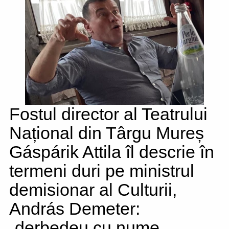
Fostul director al Teatrului
Național din Târgu Mureș
Gáspárik Attila îl descrie în
termeni duri pe ministrul
demisionar al Culturii,
András Demeter:
„derbedeu cu nume