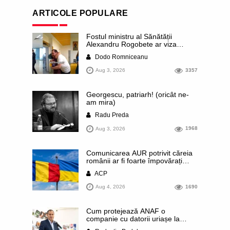
ARTICOLE POPULARE
Fostul ministru al Sănătății
Alexandru Rogobete ar viza
funcția lui Dominic Fritz de primar
Dodo Romniceanu
al orașului Timișoara. Pesedistul
publică imagini demne de Coreea
Aug 3, 2026
3357
de Nord cu femei din Timișoara
care îl strâng în brațe plângând
Georgescu, patriarh! (oricât ne-
am mira)
Radu Preda
Aug 3, 2026
1968
Comunicarea AUR potrivit căreia
românii ar fi foarte împovărați
financiar din cauza sprijinului
ACP
acordat Ucrainei este contrazisă
chiar de un articol publicat de
Aug 4, 2026
1690
presa rusă. Datele prezentate
arată că România se numără
printre statele europene cu cele
Cum protejează ANAF o
mai mici contribuții pe cap de
companie cu datorii uriașe la
locuitor
buget și care sunt conexiunile