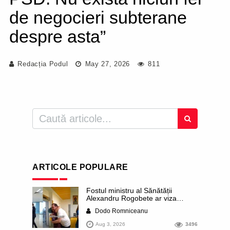
de negocieri subterane
despre asta”
Redacția Podul
May 27, 2026
811
ARTICOLE POPULARE
Fostul ministru al Sănătății
Alexandru Rogobete ar viza
funcția lui Dominic Fritz de primar
Dodo Romniceanu
al orașului Timișoara. Pesedistul
publică imagini demne de Coreea
Aug 3, 2026
3496
de Nord cu femei din Timișoara