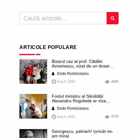
ARTICOLE POPULARE
Bizarul caz al prof. Cătălin
Avramescu, vizat de un dosar
DIICOT pentru „pornografie
Dodo Romniceanu
infantilă”. Miroase a execuție
stalinistă. Cea mai imundă parte a
Aug 6, 2026
4028
presei publică inclusiv documente
„scurse” de la stat în care sunt
dezvăluite date ultra-personale
Fostul ministru al Sănătății
ale profesorului, inclusiv
Alexandru Rogobete ar viza
diagnostice și tratamente
funcția lui Dominic Fritz de primar
Dodo Romniceanu
al orașului Timișoara. Pesedistul
publică imagini demne de Coreea
Aug 3, 2026
3718
de Nord cu femei din Timișoara
care îl strâng în brațe plângând
Georgescu, patriarh! (oricât ne-
am mira)