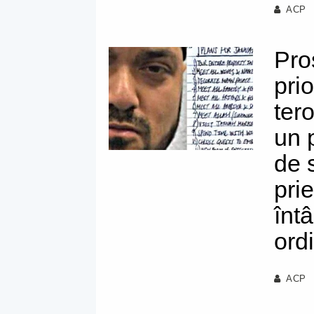
ACP
Pro
prio
tero
un 
de 
prie
înt
ord
ACP