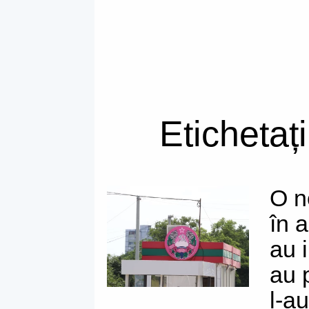
Etichetaț
O n
în a
au i
au 
l-a