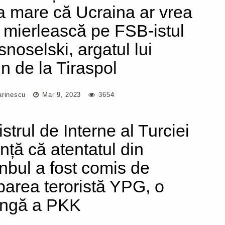
a mare că Ucraina ar vrea
l mierlească pe FSB-istul
snoselski, argatul lui
in de la Tiraspol
arinescu
Mar 9, 2023
3654
strul de Interne al Turciei
nță că atentatul din
anbul a fost comis de
parea teroristă YPG, o
angă a PKK