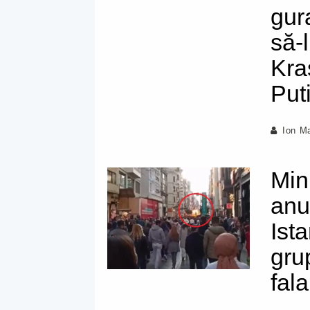
gur
să-
Kra
Put
Ion M
Mini
anu
Ist
gru
fal