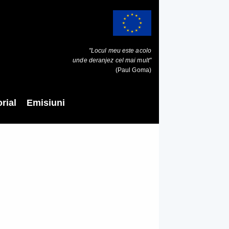
"Locul meu este acolo
unde deranjez cel mai mult"
(Paul Goma)
rial
Emisiuni