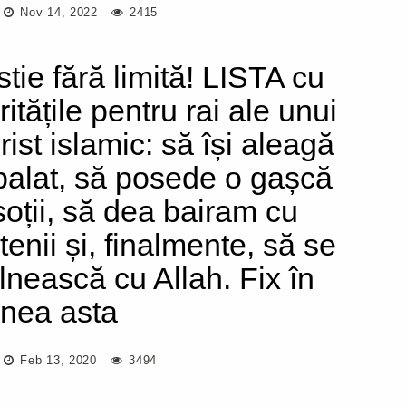
Nov 14, 2022
2415
stie fără limită! LISTA cu
ritățile pentru rai ale unui
rist islamic: să își aleagă
palat, să posede o gașcă
soții, să dea bairam cu
tenii și, finalmente, să se
âlnească cu Allah. Fix în
inea asta
Feb 13, 2020
3494