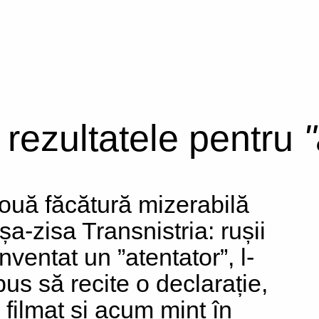
i rezultatele pentru
"
ouă făcătură mizerabilă
șa-zisa Transnistria: rușii
nventat un ”atentator”, l-
pus să recite o declarație,
u filmat și acum mint în