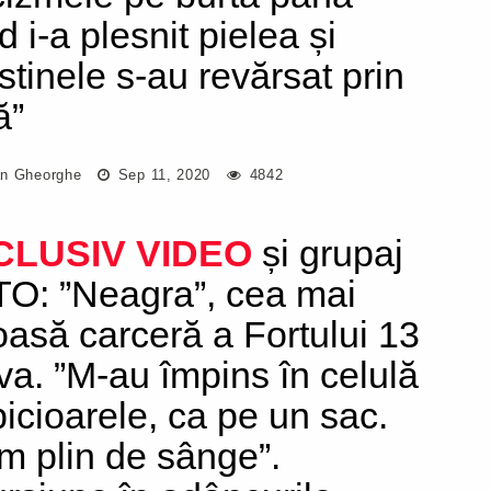
 i-a plesnit pielea și
estinele s-au revărsat prin
ă”
n Gheorghe
Sep 11, 2020
4842
CLUSIV
VIDEO
și grupaj
O: ”Neagra”, cea mai
oasă carceră a Fortului 13
ava. ”M-au împins în celulă
picioarele, ca pe un sac.
m plin de sânge”.