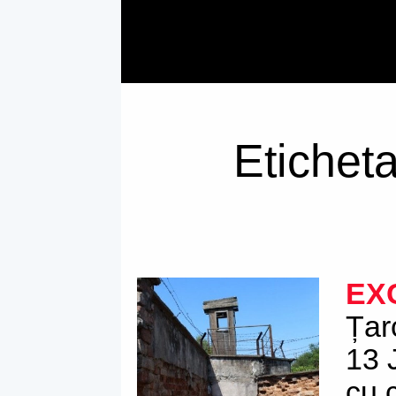
Eticheta
EX
Țar
13 J
cu 