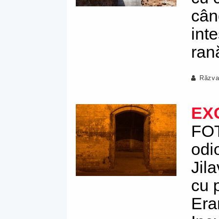
când
int
ran
Răzva
EX
FOT
odi
Jil
cu 
Era