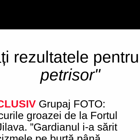
ți rezultatele pentr
petrisor"
CLUSIV
Grupaj FOTO:
curile groazei de la Fortul
ilava. ”Gardianul i-a sărit
cizmele pe burtă până