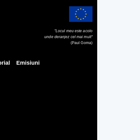
"Locul meu este acolo
unde deranjez cel mai mult"
(Paul Goma)
rial
Emisiuni