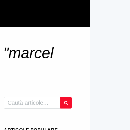
u
"marcel