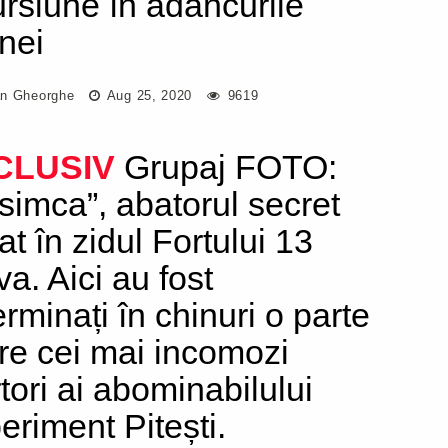
ursiune în adâncurile
nei
n Gheorghe
Aug 25, 2020
9619
CLUSIV
Grupaj FOTO:
simca”, abatorul secret
at în zidul Fortului 13
va. Aici au fost
erminați în chinuri o parte
tre cei mai incomozi
tori ai abominabilului
eriment Pitești.