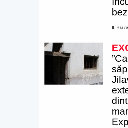
Inc
bez
Răzva
EX
”Ca
săp
Jila
ext
din
mar
Exp