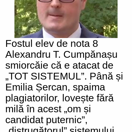
Fostul elev de nota 8
Alexandru T. Cumpănașu
smiorcăie că e atacat de
„TOT SISTEMUL”. Până și
Emilia Șercan, spaima
plagiatorilor, lovește fără
milă în acest „om și
candidat puternic”,
„distrugătorul” sistemului