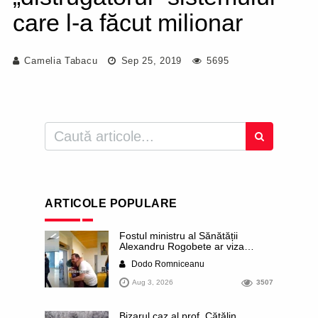
care l-a făcut milionar
Camelia Tabacu
Sep 25, 2019
5695
ARTICOLE POPULARE
Fostul ministru al Sănătății
Alexandru Rogobete ar viza
funcția lui Dominic Fritz de primar
Dodo Romniceanu
al orașului Timișoara. Pesedistul
publică imagini demne de Coreea
Aug 3, 2026
3507
de Nord cu femei din Timișoara
care îl strâng în brațe plângând
Bizarul caz al prof. Cătălin