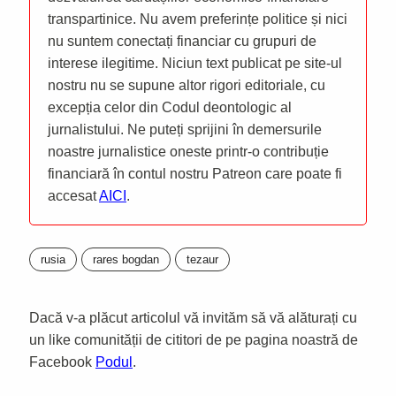
transpartinice. Nu avem preferințe politice și nici
nu suntem conectați financiar cu grupuri de
interese ilegitime. Niciun text publicat pe site-ul
nostru nu se supune altor rigori editoriale, cu
excepția celor din Codul deontologic al
jurnalistului. Ne puteți sprijini în demersurile
noastre jurnalistice oneste printr-o contribuție
financiară în contul nostru Patreon care poate fi
accesat
AICI
.
rusia
rares bogdan
tezaur
Dacă v-a plăcut articolul vă invităm să vă alăturați cu
un like comunității de cititori de pe pagina noastră de
Facebook
Podul
.