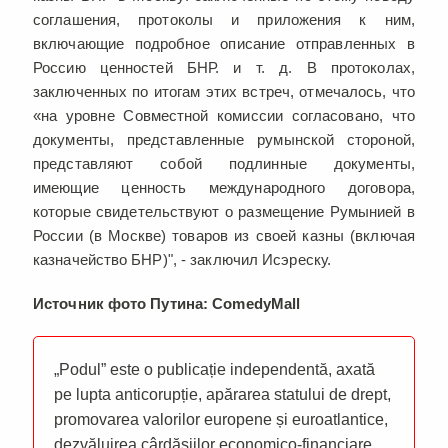
соглашения, протоколы и приложения к ним,
включающие подробное описание отправленных в
Россию ценностей БНР. и т. д. В протоколах,
заключенных по итогам этих встреч, отмечалось, что
«на уровне Совместной комиссии согласовано, что
документы, представленные румынской стороной,
представляют собой подлинные документы,
имеющие ценность международного договора,
которые свидетельствуют о размещение Румынией в
России (в Москве) товаров из своей казны (включая
казначейство БНР)", - заключил Исэреску.
Источник фото Путина: ComedyMall
„Podul” este o publicație independentă, axată
pe lupta anticorupție, apărarea statului de drept,
promovarea valorilor europene și euroatlantice,
dezvăluirea cârdășiilor economico-financiare