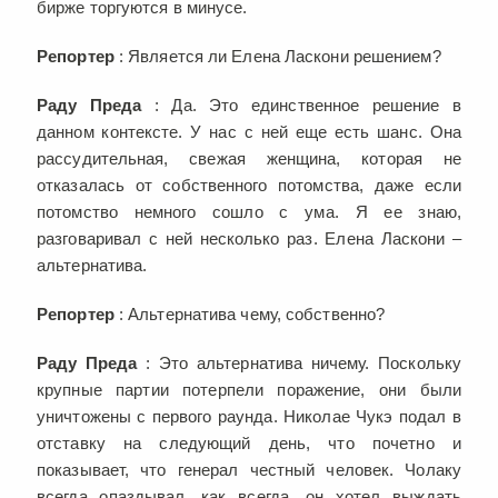
бирже торгуются в минусе.
Репортер
: Является ли Елена Ласкони решением?
Раду Преда
: Да. Это единственное решение в
данном контексте. У нас с ней еще есть шанс. Она
рассудительная, свежая женщина, которая не
отказалась от собственного потомства, даже если
потомство немного сошло с ума. Я ее знаю,
разговаривал с ней несколько раз. Елена Ласкони –
альтернатива.
Репортер
: Альтернатива чему, собственно?
Раду Преда
: Это альтернатива ничему. Поскольку
крупные партии потерпели поражение, они были
уничтожены с первого раунда. Николае Чукэ подал в
отставку на следующий день, что почетно и
показывает, что генерал честный человек. Чолаку
всегда опаздывал, как всегда, он хотел выждать