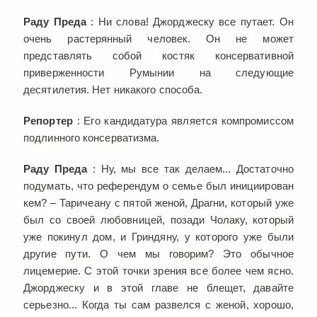
Раду Преда
: Ни слова! Джорджеску все путает. Он
очень растерянный человек. Он не может
представлять собой костяк консервативной
приверженности Румынии на следующие
десятилетия. Нет никакого способа.
Репортер
: Его кандидатура является компромиссом
подлинного консерватизма.
Раду Преда
: Ну, мы все так делаем... Достаточно
подумать, что референдум о семье был инициирован
кем? – Таричеану с пятой женой, Драгни, который уже
был со своей любовницей, позади Чолаку, который
уже покинул дом, и Гриндяну, у которого уже были
другие пути. О чем мы говорим? Это обычное
лицемерие. С этой точки зрения все более чем ясно.
Джорджеску и в этой главе не блещет, давайте
серьезно... Когда ты сам развелся с женой, хорошо,