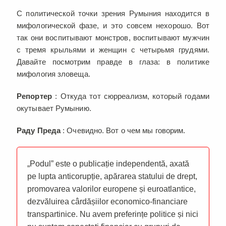
С политической точки зрения Румыния находится в
мифологической фазе, и это совсем нехорошо. Вот
так они воспитывают монстров, воспитывают мужчин
с тремя крыльями и женщин с четырьмя грудями.
Давайте посмотрим правде в глаза: в политике
мифология зловеща.
Репортер
: Откуда тот сюрреализм, который годами
окутывает Румынию.
Раду Преда
: Очевидно. Вот о чем мы говорим.
„Podul” este o publicație independentă, axată
pe lupta anticorupție, apărarea statului de drept,
promovarea valorilor europene și euroatlantice,
dezvăluirea cârdășiilor economico-financiare
transpartinice. Nu avem preferințe politice și nici