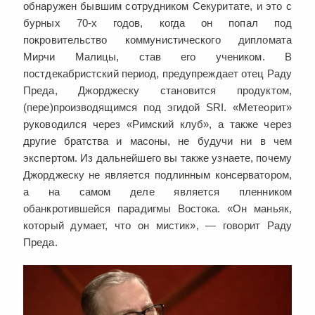
обнаружен бывшим сотрудником Секуритате, и это с
бурных 70-х годов, когда он попал под
покровительство коммунистического дипломата
Мирчи Малицы, став его учеником. В
постдекабристский период, предупреждает отец Раду
Преда, Джорджеску становится продуктом,
(пере)производящимся под эгидой SRI. «Метеорит»
руководился через «Римский клуб», а также через
другие братства и масоны, не будучи ни в чем
экспертом. Из дальнейшего вы также узнаете, почему
Джорджеску не является подлинным консерватором,
а на самом деле является пленником
обанкротившейся парадигмы Востока. «Он маньяк,
который думает, что он мистик», — говорит Раду
Преда.