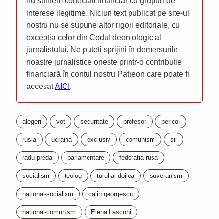
nu suntem conectați financiar cu grupuri de
interese ilegitime. Niciun text publicat pe site-ul
nostru nu se supune altor rigori editoriale, cu
excepția celor din Codul deontologic al
jurnalistului. Ne puteți sprijini în demersurile
noastre jurnalistice oneste printr-o contribuție
financiară în contul nostru Patreon care poate fi
accesat
AICI
.
alegeri
vot
securitate
profesor
pericol
rusia
ucraina
exclusiv
comunism
sri
radu preda
parlamentare
federatia rusa
socialism
teolog
turul al doilea
suveranism
national-socialism
calin georgescu
national-comunism
Elena Lasconi