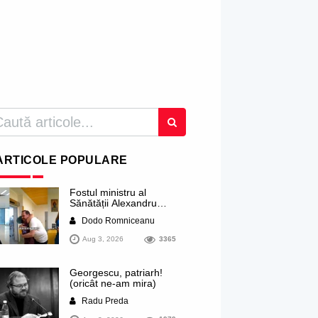
ARTICOLE POPULARE
Fostul ministru al
Sănătății Alexandru
Rogobete ar viza
Dodo Romniceanu
funcția lui Dominic Fritz
de primar al orașului
Aug 3, 2026
3365
Timișoara. Pesedistul
publică imagini demne
de Coreea de Nord cu
Georgescu, patriarh!
femei din Timișoara
(oricât ne-am mira)
care îl strâng în brațe
plângând
Radu Preda