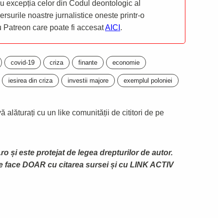
 cu excepția celor din Codul deontologic al
mersurile noastre jurnalistice oneste printr-o
ru Patreon care poate fi accesat
AICI
.
covid-19
criza
finante
economie
iesirea din criza
investii majore
exemplul poloniei
 alăturați cu un like comunității de cititori de pe
ro și este protejat de legea drepturilor de autor.
te face DOAR cu citarea sursei și cu LINK ACTIV