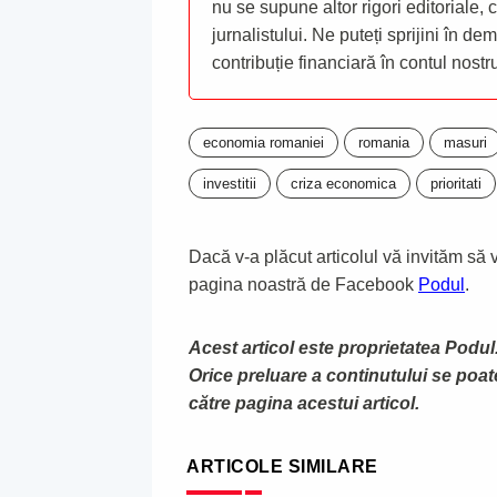
nu se supune altor rigori editoriale,
jurnalistului. Ne puteți sprijini în de
contribuție financiară în contul nost
economia romaniei
romania
masuri
investitii
criza economica
prioritati
Dacă v-a plăcut articolul vă invităm să vă
pagina noastră de Facebook
Podul
.
Acest articol este proprietatea Podul.
Orice preluare a continutului se poa
către pagina acestui articol.
ARTICOLE SIMILARE