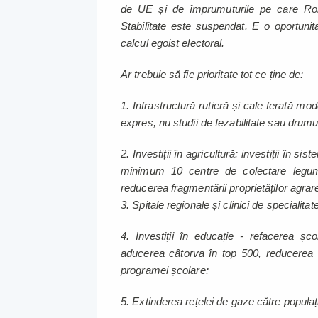
de UE și de împrumuturile pe care Rom
Stabilitate este suspendat. E o oportuni
calcul egoist electoral.
Ar trebuie să fie prioritate tot ce ține de:
1. Infrastructură rutieră și cale ferată mod
expres, nu studii de fezabilitate sau drumu
2. Investiții în agricultură: investiții în si
minimum 10 centre de colectare legume -
reducerea fragmentării proprietăților agrar
3. Spitale regionale și clinici de specialit
4. Investiții în educație - refacerea școli
aducerea câtorva în top 500, reducerea a
programei școlare;
5. Extinderea rețelei de gaze către populaț