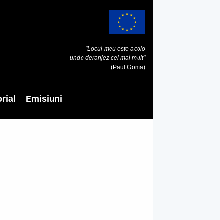
"Locul meu este acolo
unde deranjez cel mai mult"
(Paul Goma)
rial
Emisiuni