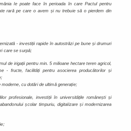
ânia le poate face în perioada în care Pactul pentru
tate rară pe care o avem și nu trebuie să o pierdem din
ernizată - investiții rapide în autostrăzi pe bune și drumuri
ri care se surpă;
stemul de irigații pentru min. 5 milioane hectare teren agricol,
 fructe, facilități pentru asocierea producătorilor și
e;
ate moderne, cu dotări de ultimă generație;
lor profesionale, investiții în universitățile românești și
bandonului școlar timpuriu, digitalizare și modernizarea
ie;