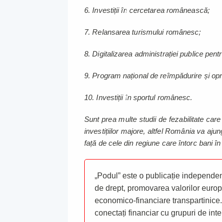
6. Investiții în cercetarea românească;
7. Relansarea turismului românesc;
8. Digitalizarea administrației publice pent
9. Program național de reîmpădurire și oprire
10. Investiții în sportul românesc.
Sunt prea multe studii de fezabilitate car
investițiilor majore, altfel România va ajung
față de cele din regiune care întorc bani în 
„Podul” este o publicație independent
de drept, promovarea valorilor europ
economico-financiare transpartinice.
conectați financiar cu grupuri de inte