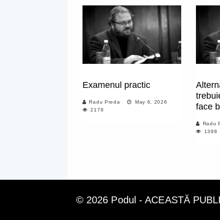
Examenul practic
Altern
trebui
Radu Preda
May 6, 2026
face b
2176
Radu 
1398
© 2026 Podul - ACEASTĂ PUB