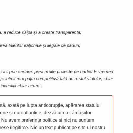
ru a reduce risipa și a crește transparența;
a tăierilor iraționale și ilegale de păduri;
e zac prin sertare, prea multe proiecte pe hârtie. E vremea
e infinit mai puțin competitivă față de restul statelor, chiar
investiții chiar acum".
ă, axată pe lupta anticorupție, apărarea statului
ene și euroatlantice, dezvăluirea cârdășiilor
 Nu avem preferințe politice și nici nu suntem
rese ilegitime. Niciun text publicat pe site-ul nostru