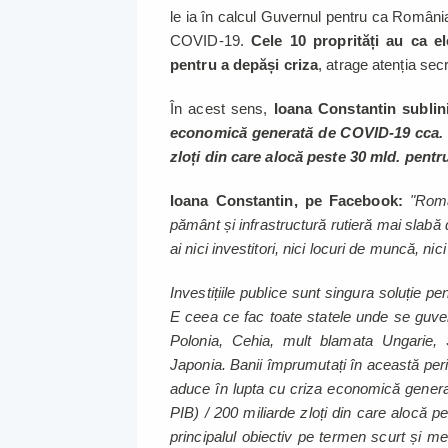
le ia în calcul Guvernul pentru ca Români
COVID-19.
Cele 10 proprități au ca el
pentru a depăși criza
, atrage atenția sec
În acest sens,
Ioana Constantin sublini
economică generată de COVID-19 cca. 5
zloți din care alocă peste 30 mld. pentr
Ioana Constantin, pe Facebook:
"Româ
pământ și infrastructură rutieră mai slabă
ai nici investitori, nici locuri de muncă, nici 
Investițiile publice sunt singura soluție pent
E ceea ce fac toate statele unde se guve
Polonia, Cehia, mult blamata Ungarie,
Japonia. Banii împrumutați în această perioa
aduce în lupta cu criza economică gener
PIB) / 200 miliarde zloți din care alocă pes
principalul obiectiv pe termen scurt și med