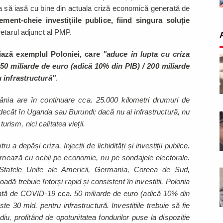
a să iasă cu bine din actuala criză economică generată de
ement-cheie investițiile publice, fiind singura soluție
retarul adjunct al PMP.
ază exemplul Poloniei, care
"aduce în lupta cu criza
0 miliarde de euro (adică 10% din PIB) / 200 miliarde
u infrastructură"
.
nia are în continuare cca. 25.000 kilometri drumuri de
 decât în Uganda sau Burundi; dacă nu ai infrastructură, nu
turism, nici calitatea vieții.
ru a depăși criza. Injecții de lichidități și investiții publice.
rnează cu ochii pe economie, nu pe sondajele electorale.
 Statele Unite ale Americii, Germania, Coreea de Sud,
dă trebuie întorși rapid și consistent în investiții. Polonia
ată de COVID-19 cca. 50 miliarde de euro (adică 10% din
te 30 mld. pentru infrastructură. Investițiile trebuie să fie
iu, profitând de opotunitatea fondurilor puse la dispoziție