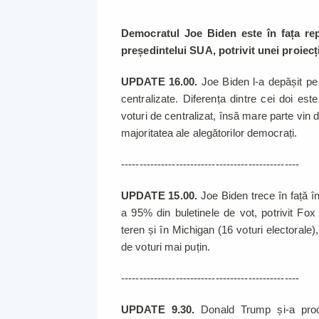
Democratul Joe Biden este în fața rep
președintelui SUA, potrivit unei proiec
UPDATE 16.00.
Joe Biden l-a depășit p
centralizate. Diferența dintre cei doi e
voturi de centralizat, însă mare parte vin 
majoritatea ale alegătorilor democrați.
-------------------------------------------------
UPDATE 15.00.
Joe Biden trece în față î
a 95% din buletinele de vot, potrivit 
teren și în Michigan (16 voturi electorale
de voturi mai puțin.
-------------------------------------------------
UPDATE 9.30.
Donald Trump și-a procl