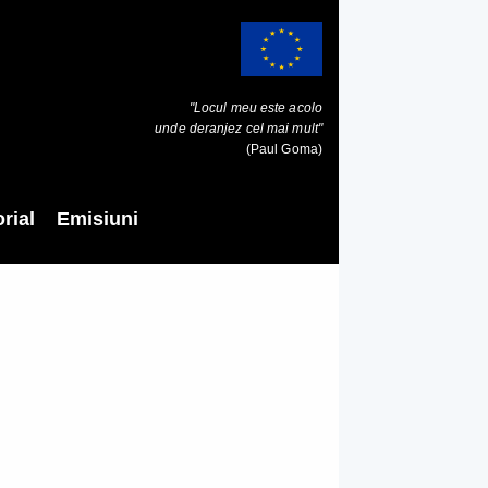
"Locul meu este acolo
unde deranjez cel mai mult"
(Paul Goma)
rial
Emisiuni