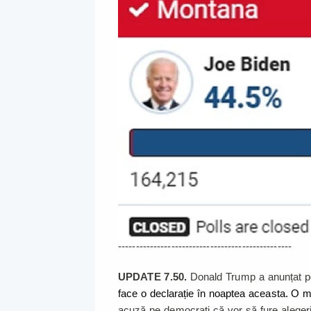
-------------------------------------------------
UPDATE 7.50.
Donald Trump a anunțat pe 
face o declarație în noaptea aceasta. O ma
acuză pe democrați că vor să fure aleger