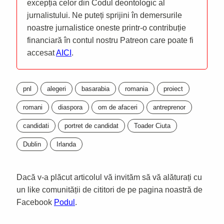
excepția celor din Codul deontologic al
jurnalistului. Ne puteți sprijini în demersurile
noastre jurnalistice oneste printr-o contribuție
financiară în contul nostru Patreon care poate fi
accesat
AICI
.
pnl
alegeri
basarabia
romania
proiect
romani
diaspora
om de afaceri
antreprenor
candidati
portret de candidat
Toader Ciuta
Dublin
Irlanda
Dacă v-a plăcut articolul vă invităm să vă alăturați cu
un like comunității de cititori de pe pagina noastră de
Facebook
Podul
.