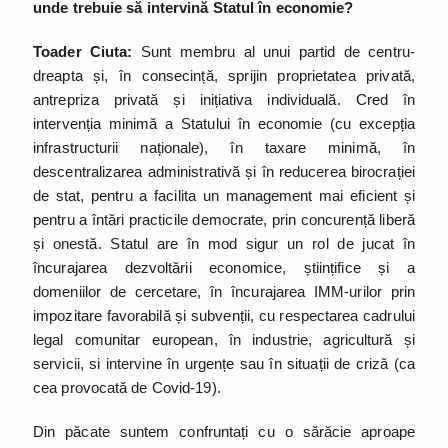
unde trebuie să intervină Statul în economie?
Toader Ciuta:
Sunt membru al unui partid de centru-
dreapta și, în consecință, sprijin proprietatea privată,
antrepriza privată și inițiativa individuală. Cred în
intervenția minimă a Statului în economie (cu excepția
infrastructurii naționale), în taxare minimă, în
descentralizarea administrativă și în reducerea birocrației
de stat, pentru a facilita un management mai eficient și
pentru a întări practicile democrate, prin concurență liberă
și onestă. Statul are în mod sigur un rol de jucat în
încurajarea dezvoltării economice, științifice și a
domeniilor de cercetare, în încurajarea IMM-urilor prin
impozitare favorabilă și subvenții, cu respectarea cadrului
legal comunitar european, în industrie, agricultură și
servicii, si intervine în urgențe sau în situații de criză (ca
cea provocată de Covid-19).
Din păcate suntem confruntați cu o sărăcie aproape