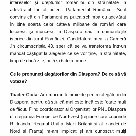
intereselor și drepturilor românilor din străinătate în
adevăratul for al puterii, Parlamentul României. Sunt
convins că din Parlament aș putea schimba cu adevărat
în bine soarta celor câteva milioane de români care
locuiesc și muncesc în Diaspora sau în comunitățile
istorice din jurul României. Candidatura mea la Cameră
,în circumscripția 43, sper că se va transforma într-un
mandat câștigat la alegerile ce se vor ține, în străinătate,
timp de două zile, pe 5 și 6 decembrie.
Ce le propuneţi alegătorilor din Diaspora? De ce să vă
voteze?
Toader Ciuta:
Am mai multe proiecte pentru alegătorii din
Diaspora, pentru că știu că mai este încă este foarte mult
de făcut. Fiind coordonator al Organizațiilor PNL Diaspora
din regiunea Europei de Nord-vest (regiune care cuprinde
R. Irlanda, Regatul Unit al Marii Britanii și al Irlandei de
Nord și Franța) m-am implicat și am cunoscut mulți