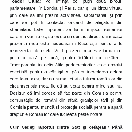
Toader Ciuta:
Voi înființa cel puțin două birouri
parlamentare: în Londra și Paris, dar și un birou virtual,
prin care să îmi prezint activitatea, săptămânal, și prin
care să pot fi contactat oricând de alegătorii din
străinătate. Este important să fiu în mijlocul românilor
care mă vor fi ales, să existe un contact direct, chiar dacă
prezența mea este necesară în București pentru a le
reprezenta interesele. Voi fi prezent în aceste birouri cel
puțin o dată pe lună, pentru întâlniri cu cetățenii.
Transparența în activitățile parlamentarilor este absolut
esențială pentru a câștigă și păstra încrederea celora
care te-au ales, dar nu numai, ci și a tuturor românilor din
circumscripția mea, fie că au votat pentru mine sau nu.
Desigur că îmi doresc să fac parte din Comisia pentru
comunitățile de români din afară granițelor țării și din
Comisia pentru muncă și protecție socială pentru a apară
drepturile Românilor care lucrează peste hotare.
Cum vedeţi raportul dintre Stat şi cetăţean? Până