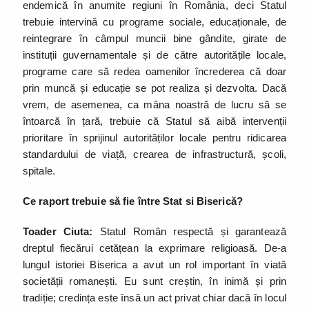
endemică în anumite regiuni în România, deci Statul
trebuie intervină cu programe sociale, educaționale, de
reintegrare în câmpul muncii bine gândite, girate de
instituții guvernamentale și de către autoritățile locale,
programe care să redea oamenilor încrederea că doar
prin muncă și educație se pot realiza și dezvolta. Dacă
vrem, de asemenea, ca mâna noastră de lucru să se
întoarcă în țară, trebuie că Statul să aibă intervenții
prioritare în sprijinul autorităților locale pentru ridicarea
standardului de viață, crearea de infrastructură, școli,
spitale.
Ce raport trebuie să fie între Stat si Biserică?
Toader Ciuta:
Statul Român respectă și garantează
dreptul fiecărui cetățean la exprimare religioasă. De-a
lungul istoriei Biserica a avut un rol important în viată
societății romanești. Eu sunt creștin, în inimă și prin
tradiție; credința este însă un act privat chiar dacă în locul