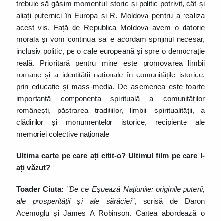
trebuie să găsim momentul istoric și politic potrivit, cât și
aliați puternici în Europa și R. Moldova pentru a realiza
acest vis. Față de Republica Moldova avem o datorie
morală și vom continuă să le acordăm sprijinul necesar,
inclusiv politic, pe o cale europeană și spre o democrație
reală. Prioritară pentru mine este promovarea limbii
romane și a identității naționale în comunitățile istorice,
prin educație și mass-media. De asemenea este foarte
importantă componenta spirituală a comunităților
românești, păstrarea tradițiilor, limbii, spiritualității, a
clădirilor și monumentelor istorice, recipiente ale
memoriei colective naționale.
Ultima carte pe care ați citit-o? Ultimul film pe care l-
ați văzut?
Toader Ciuta:
”De ce Eșuează Națiunile: originile puterii,
ale prosperității și ale sărăciei”
, scrisă de Daron
Acemoglu și James A Robinson. Cartea abordează o