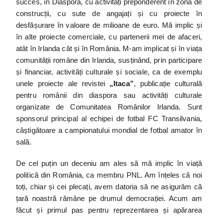
succes, în Diaspora, cu activități preponderent în zona de
construcții, cu sute de angajați și cu proiecte în
desfășurare în valoare de milioane de euro. Mă implic și
în alte proiecte comerciale, cu partenerii mei de afaceri,
atât în Irlanda cât și în România. M-am implicat și în viața
comunității române din Irlanda, susținând, prin participare
și financiar, activități culturale și sociale, ca de exemplu
unele proiecte ale revistei
„Itaca”
, publicație culturală
pentru românii din diaspora sau activități culturale
organizate de Comunitatea Românilor Irlanda. Sunt
sponsorul principal al echipei de fotbal FC Transilvania,
câștigătoare a campionatului mondial de fotbal amator în
sală.
De cel puțin un deceniu am ales să mă implic în viață
politică din România, ca membru PNL. Am înțeles că noi
toți, chiar și cei plecați, avem datoria să ne asigurăm că
țară noastră rămâne pe drumul democrației. Acum am
făcut și primul pas pentru reprezentarea și apărarea