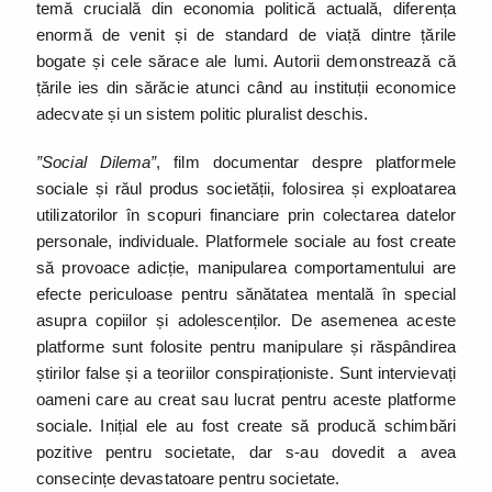
temă crucială din economia politică actuală, diferența
enormă de venit și de standard de viață dintre țările
bogate și cele sărace ale lumi. Autorii demonstrează că
țările ies din sărăcie atunci când au instituții economice
adecvate și un sistem politic pluralist deschis.
”Social Dilema”
, film documentar despre platformele
sociale și răul produs societății, folosirea și exploatarea
utilizatorilor în scopuri financiare prin colectarea datelor
personale, individuale. Platformele sociale au fost create
să provoace adicție, manipularea comportamentului are
efecte periculoase pentru sănătatea mentală în special
asupra copiilor și adolescenților. De asemenea aceste
platforme sunt folosite pentru manipulare și răspândirea
știrilor false și a teoriilor conspiraționiste. Sunt intervievați
oameni care au creat sau lucrat pentru aceste platforme
sociale. Inițial ele au fost create să producă schimbări
pozitive pentru societate, dar s-au dovedit a avea
consecințe devastatoare pentru societate.