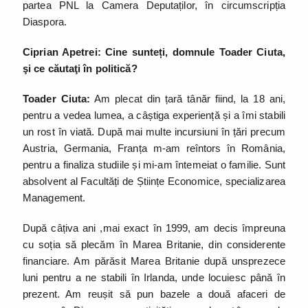
partea PNL la Camera Deputaților, în circumscripția
Diaspora.
Ciprian Apetrei: Cine sunteți, domnule Toader Ciuta,
şi ce căutaţi în politică?
Toader Ciuta:
Am plecat din țară tânăr fiind, la 18 ani,
pentru a vedea lumea, a câștiga experiență și a îmi stabili
un rost în viată. După mai multe incursiuni în țări precum
Austria, Germania, Franța m-am reîntors în România,
pentru a finaliza studiile și mi-am întemeiat o familie. Sunt
absolvent al Facultăți de Științe Economice, specializarea
Management.
După câțiva ani ,mai exact în 1999, am decis împreuna
cu soția să plecăm în Marea Britanie, din considerente
financiare. Am părăsit Marea Britanie după unsprezece
luni pentru a ne stabili în Irlanda, unde locuiesc până în
prezent. Am reușit să pun bazele a două afaceri de