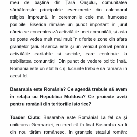
meu de baștină din Țară Oașului, comunitatea
sărbătorește principalele evenimente din calendarul
religios împreună, în ceremoniile cele mai frumoase
posibile. Biserica rămâne un punct important în jurul
căreia se concentrează activitățile unei comunități, și asta
se poate vedea mult mai mult în diferitele zone din afara
granițelor țării. Biserica este și un vehicul potrivit pentru
activitățile caritabile și sociale, care contribuie la
stabilitatea comunității. Din punct de vedere politic însă,
România este un stat laic și lucrurile trebuie să rămână în
acest fel.
Basarabia este România? Ce agendă trebuie să avem
în relația cu Republica Moldova?
Ce proiecte aveți
pentru românii din teritoriile istorice?
Toader Ciuta:
Basarabia este România! La fel ca și
unificarea Germaniei, eu cred că în final Basarabia va fi
din nou tărâm românesc, în granițele statului român;