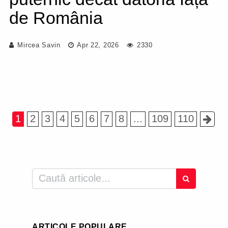
de România
Mircea Savin
Apr 22, 2026
2330
1
2
3
4
5
6
7
8
...
109
110
ARTICOLE POPULARE