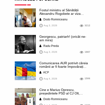
Fostul ministru al Sănătății
Alexandru Rogobete ar viza
funcția lui Dominic Fritz de primar
Dodo Romniceanu
al orașului Timișoara. Pesedistul
publică imagini demne de Coreea
Aug 3, 2026
3212
de Nord cu femei din Timișoara
care îl strâng în brațe plângând
Georgescu, patriarh! (oricât ne-
am mira)
Radu Preda
Aug 3, 2026
1887
Comunicarea AUR potrivit căreia
românii ar fi foarte împovărați
financiar din cauza sprijinului
ACP
acordat Ucrainei este contrazisă
chiar de un articol publicat de
Aug 4, 2026
1506
presa rusă. Datele prezentate
arată că România se numără
printre statele europene cu cele
Cine e Marius Oprescu,
mai mici contribuții pe cap de
președintele PSD al CJ Olt,
locuitor
surprins recent cu un ceas de
Dodo Romniceanu
44.000 de euro: a comis un
terifiant accident de circulație,