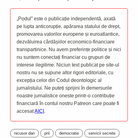
„Podul” este o publicație independentă, axată
pe lupta anticorupție, apărarea statului de drept,
promovarea valorilor europene și euroatlantice,
dezvăluirea cârdășiilor economico-financiare
transpartinice. Nu avem preferințe politice și nici
nu suntem conectați financiar cu grupuri de
interese ilegitime. Niciun text publicat pe site-ul
nostru nu se supune altor rigori editoriale, cu
excepția celor din Codul deontologic al
jurnalistului. Ne puteți sprijini în demersurile
noastre jurnalistice oneste printr-o contribuție
financiară în contul nostru Patreon care poate fi
accesat
AICI
.
nicusor dan
pnl
democratie
servicii secrete