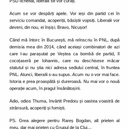
PSD lichefiat, liberalii se vor curăți.
Acum se vor despărți apele. Vor ieși din partid cei în
serviciu comandat, acoperiții, băsiștii vopsiți. Liberalii vor
deveni, din nou, ei înșiși. Bravo, Nicușor!
Când mă întorc în București, mă reînscriu în PNL, după
demisia mea din 2014, când aceiași combinatori de azi
care l-au parașutat pe Veștea ca bombă de partid, îl
cocoțaseră pe Iohannis, care nu deschisese măcar
statutul și nu știa nici adresa sediului central, în fruntea
PNL. Atunci, liberalii s-au supus. Acum nu o vor mai face.
Istoria e prea proaspătă și dureroasă. Nu mai vor o nouă
operație acum, în pragul însănătoșirii.
Adio, odios Thuma, învârtit Predoiu și oastea voastră de
strânsură, acoperiți și fomiști.
PS. Grea alegere pentru Rareș Bogdan, alt prieten al
meu, dar mai prieten cu Grupul de la Cluj…