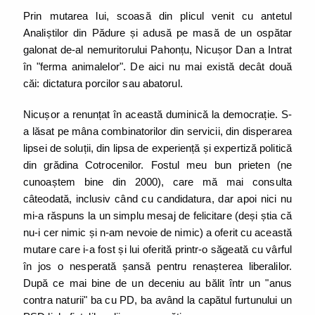
Prin mutarea lui, scoasă din plicul venit cu antetul
Analiștilor din Pădure și adusă pe masă de un ospătar
galonat de-al nemuritorului Pahonțu, Nicușor Dan a Intrat
în "ferma animalelor". De aici nu mai există decât două
căi: dictatura porcilor sau abatorul.
Nicușor a renunțat în această duminică la democrație. S-
a lăsat pe mâna combinatorilor din servicii, din disperarea
lipsei de soluții, din lipsa de experiență și expertiză politică
din grădina Cotrocenilor. Fostul meu bun prieten (ne
cunoaștem bine din 2000), care mă mai consulta
câteodată, inclusiv când cu candidatura, dar apoi nici nu
mi-a răspuns la un simplu mesaj de felicitare (deși știa că
nu-i cer nimic și n-am nevoie de nimic) a oferit cu această
mutare care i-a fost și lui oferită printr-o săgeată cu vârful
în jos o nesperată șansă pentru renașterea liberalilor.
După ce mai bine de un deceniu au bălit într un "anus
contra naturii" ba cu PD, ba având la capătul furtunului un