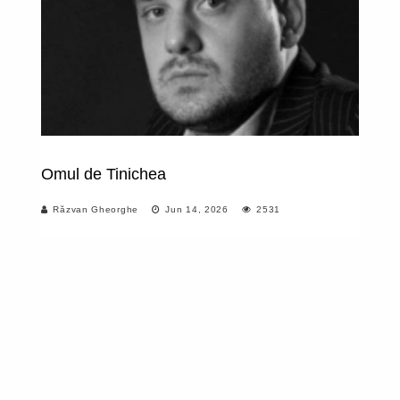
Omul de Tinichea
N
(d
Răzvan Gheorghe
Jun 14, 2026
2531