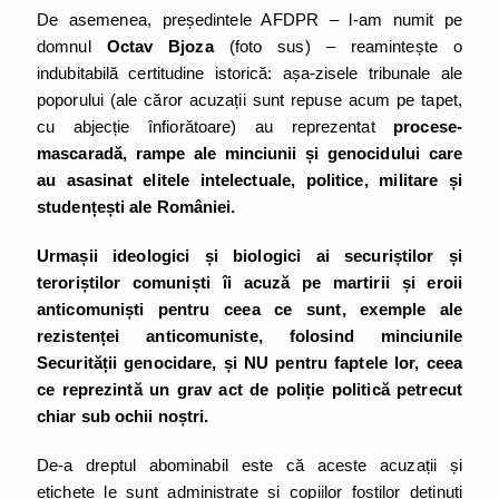
De asemenea, președintele AFDPR – l-am numit pe
domnul
Octav Bjoza
(foto sus) – reamintește o
indubitabilă certitudine istorică: așa-zisele tribunale ale
poporului (ale căror acuzații sunt repuse acum pe tapet,
cu abjecție înfiorătoare) au reprezentat
procese-
mascaradă, rampe ale minciunii și genocidului care
au asasinat elitele intelectuale, politice, militare și
studențești ale României.
Urmașii ideologici și biologici ai securiștilor și
teroriștilor comuniști îi acuză pe martirii și eroii
anticomuniști pentru ceea ce sunt, exemple ale
rezistenței anticomuniste, folosind minciunile
Securității genocidare, și
NU pentru faptele lor, ceea
ce reprezintă un grav act de poliție politică petrecut
chiar sub ochii noștri.
De-a dreptul abominabil este că aceste acuzații și
etichete le sunt administrate și copiilor foștilor deținuți