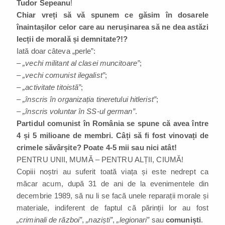
Tudor Sepeanu
!
Chiar vreți să vă spunem ce găsim în dosarele
înaintașilor celor care au nerușinarea să ne dea astăzi
lecții de morală și demnitate?!?
Iată doar câteva „perle”:
–
„vechi militant al clasei muncitoare”
;
–
„vechi comunist ilegalist”
;
–
„activitate titoistă”
;
–
„înscris în organizația tineretului hitlerist”
;
–
„înscris voluntar în SS-ul german”
.
Partidul comunist în România se spune că avea între
4 și 5 milioane de membri. Câți să fi fost vinovați de
crimele săvârșite? Poate 4-5 mii sau nici atât!
PENTRU UNII, MUMĂ – PENTRU ALȚII, CIUMĂ!
Copiii noștri au suferit toată viața și este nedrept ca
măcar acum, după 31 de ani de la evenimentele din
decembrie 1989, să nu li se facă unele reparații morale și
materiale, indiferent de faptul că părinții lor au fost
„criminali de război”
,
„naziști”
,
„legionari”
sau
comuniști
.