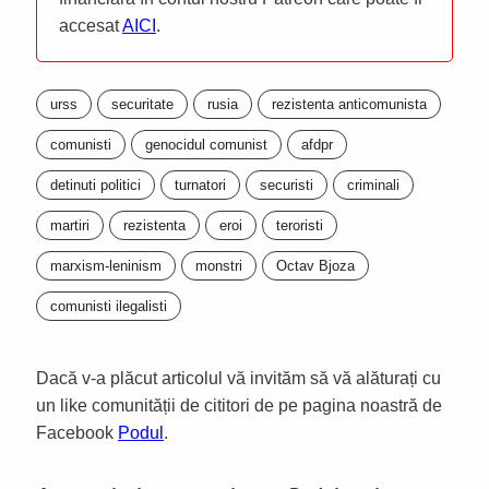
accesat
AICI
.
urss
securitate
rusia
rezistenta anticomunista
comunisti
genocidul comunist
afdpr
detinuti politici
turnatori
securisti
criminali
martiri
rezistenta
eroi
teroristi
marxism-leninism
monstri
Octav Bjoza
comunisti ilegalisti
Dacă v-a plăcut articolul vă invităm să vă alăturați cu
un like comunității de cititori de pe pagina noastră de
Facebook
Podul
.