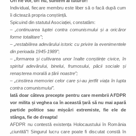
Ori ne vor, ori nu, suntem ai tuturor!
Individual, fiecare membru este liber să o facă după cum
îi dictează propria conștiință.
Spicuind din statutul Asociației, constatăm:
–
„continuarea luptei contra comunismului și a oricăror
forme totalitare”
;
–
„restabilirea adevărului istoric cu privire la evenimentele
din perioada 1945-1989”
;
–
„formarea și cultivarea unor înalte conștiințe civice, în
spiritul adevărului, binelui, frumosului, păcii sociale și
renașterea morală a țării noastre”;
–
„cinstirea memoriei celor care și-au jertfit viața în lupta
contra comunismului”.
Iată doar câteva precepte pentru care membrii AFDPR
vor milita și veghea ca în această țară să nu mai apară
partide politice sau mișcări extremiste, fie ele de
stânga, fie de dreapta!
AFDPR nu contestă existența Holocaustului în România
„ciuntită”! Singurul lucru care poate fi discutat constă în