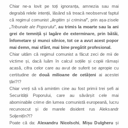
Chiar ne-a lovit pe toți ignoranța, amnezia sau mai
degrabă relele intenții, lăsând să treacă neobservat faptul
că regimul comunist
„ilegitim și criminal”
, prin așa-zisele
„Tribunale ale Poporului”
,
au trimis la moarte sau la ani
grei de temniță și lagăre de exterminare, prin bătăi,
înfometare și munci silnice, tot ce a avut acest popor
mai demn, mai sfânt, mai bine pregătit profesional.
Chiar uităm că regimul comunist a făcut zeci de mii de
victime și, dacă luăm în calcul soțiile și copiii rămași
acasă, cifra celor care au avut de suferit se apropie cu
certitudine de
două milioane de cetățeni
ai acestei
țări?!?
Chiar vreți să vă amintim cine au fost primii trei șefi ai
Securității Poporului, care au săvârșit cele mai
abominabile crime din lumea comunistă europeană, lucru
recunoscut și de marele disident rus Aleksandr
Soljenițîn?!?
Poate că da:
Alexandru Nicolschi
,
Mișu Dulgheru
și