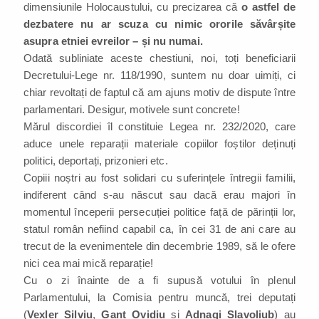
dimensiunile Holocaustului, cu precizarea că
o astfel de
dezbatere nu ar scuza cu nimic ororile săvârșite
asupra etniei evreilor – și nu numai.
Odată subliniate aceste chestiuni, noi, toți beneficiarii
Decretului-Lege nr. 118/1990, suntem nu doar uimiți, ci
chiar revoltați de faptul că am ajuns motiv de dispute între
parlamentari. Desigur, motivele sunt concrete!
Mărul discordiei îl constituie Legea nr. 232/2020, care
aduce unele reparații materiale copiilor foștilor deținuți
politici, deportați, prizonieri etc.
Copiii noștri au fost solidari cu suferințele întregii familii,
indiferent când s-au născut sau dacă erau majori în
momentul începerii persecuției politice față de părinții lor,
statul român nefiind capabil ca, în cei 31 de ani care au
trecut de la evenimentele din decembrie 1989, să le ofere
nici cea mai mică reparație!
Cu o zi înainte de a fi supusă votului în plenul
Parlamentului, la Comisia pentru muncă, trei deputați
(
Vexler Silviu
,
Ganț Ovidiu
și
Adnagi Slavoliub
) au