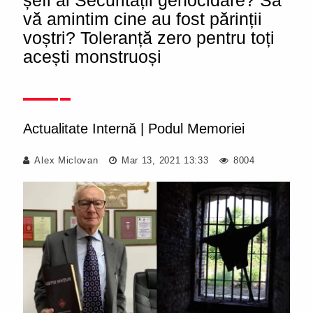
șefi ai Securității genocidare? Să
vă amintim cine au fost părinții
voștri? Toleranță zero pentru toți
acești monstruoși
Actualitate Internă
|
Podul Memoriei
Alex Miclovan
Mar 13, 2021 13:33
8004