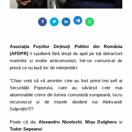
Asociația Foștilor Deținuți Politici din România
(AFDPR)
îi spulberă fără drept de apel pe toți detractorii
martirilor și eroilor anticomuniști, într-un comunicat de
presă ce nu lasă loc de interpretări:
”Chiar vreți să vă amintim cine au fost primii trei șefi ai
Securității Poporului, care au săvârșit cele mai
abominabile crime din lumea comunistă europeană, lucru
recunoscut și de marele disident rus Aleksandr
Soljenițîn?!?
Poate că da:
Alexandru Nicolschi
,
Mișu Dulgheru
și
Tudor Sepeanu
!