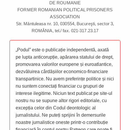
DE ROUMANIE
FORMER ROMANIAN POLITICAL PRISONERS
ASSOCIATION
Str. Mântuleasa nr. 10, 030554, Bucureşti, sector 3,
ROMÂNIA, tel./ fax. 021-317.23.17
„Podul” este o publicație independentă, axată
pe lupta anticorupție, apărarea statului de drept,
promovarea valorilor europene și euroatlantice,
dezvăluirea cârdășiilor economico-financiare
transpartinice. Nu avem preferințe politice și nici
nu suntem conectați financiar cu grupuri de
interese ilegitime. Niciun text publicat pe site-ul
nostru nu se supune altor rigori editoriale, cu
excepția celor din Codul deontologic al
jurnalistului. Ne puteți sprijini în demersurile
noastre jurnalistice oneste printr-o contribuție
financiară în contul nostru Patreon care poate fi