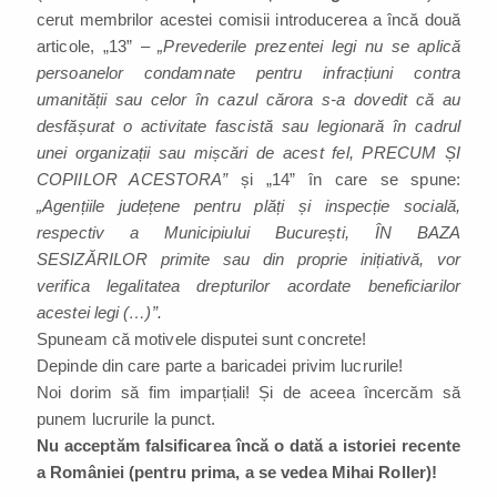
cerut membrilor acestei comisii introducerea a încă două
articole, „13” –
„Prevederile prezentei legi nu se aplică
persoanelor condamnate pentru infracțiuni contra
umanității sau celor în cazul cărora s-a dovedit că au
desfășurat o activitate fascistă sau legionară în cadrul
unei organizații sau mișcări de acest fel, PRECUM ȘI
COPIILOR ACESTORA”
și „14” în care se spune:
„Agențiile județene pentru plăți și inspecție socială,
respectiv a Municipiului București, ÎN BAZA
SESIZĂRILOR primite sau din proprie inițiativă, vor
verifica legalitatea drepturilor acordate beneficiarilor
acestei legi (…)”.
Spuneam că motivele disputei sunt concrete!
Depinde din care parte a baricadei privim lucrurile!
Noi dorim să fim imparțiali! Și de aceea încercăm să
punem lucrurile la punct.
Nu acceptăm falsificarea încă o dată a istoriei recente
a României (pentru prima, a se vedea Mihai Roller)!