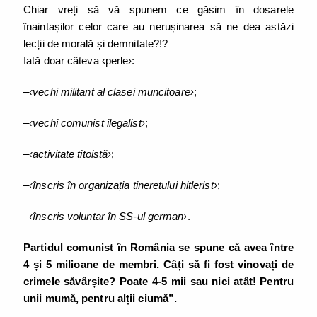
Chiar vreți să vă spunem ce găsim în dosarele
înaintașilor celor care au nerușinarea să ne dea astăzi
lecții de morală și demnitate?!?
Iată doar câteva ‹perle›:
–
‹vechi militant al clasei muncitoare›
;
–
‹vechi comunist ilegalist›
;
–
‹activitate titoistă›
;
–
‹înscris în organizația tineretului hitlerist›
;
–
‹înscris voluntar în SS-ul german›
.
Partidul comunist în România se spune că avea între
4 și 5 milioane de membri. Câți să fi fost vinovați de
crimele săvârșite? Poate 4-5 mii sau nici atât! Pentru
unii mumă, pentru alții ciumă”.