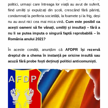
politici, urmași care întreaga lor viață au avut de suferit,
fiind umiliți și expulzați din școli, crescând fără părinți,
condamnați la periferia societății, la foamete și la frig, deși
nu au avut nici cea mai mica vină
. Cum este posibil ca
acești oameni să fie vânați, umiliți și insultați – fără a
nu li se putea imputa o singură faptă reprobabilă – în
România anului 2021?
În aceste condiții, anunțăm că
AFDPR își rezervă
dreptul de a chema în instanță pe oricine insultă sau
acuză fără probe foști deținuți politici anticomuniști.