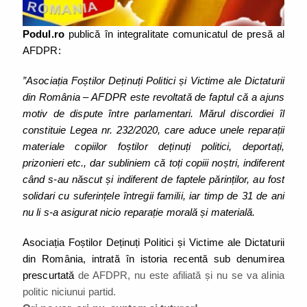
Podul.ro
publică în integralitate comunicatul de presă al
AFDPR:
”Asociația Foștilor Deținuți Politici și Victime ale Dictaturii
din România – AFDPR este revoltată de faptul că a ajuns
motiv de dispute între parlamentari. Mărul discordiei îl
constituie Legea nr. 232/2020, care aduce unele reparații
materiale copiilor foștilor deținuți politici, deportați,
prizonieri etc., dar subliniem că toți copiii noștri, indiferent
când s-au născut și indiferent de faptele părinților, au fost
solidari cu suferințele întregii familii, iar timp de 31 de ani
nu li s-a asigurat nicio reparație morală și materială.
Asociația Foștilor Deținuți Politici și Victime ale Dictaturii
din România, intrată în istoria recentă sub denumirea
prescurtată
de AFDPR, nu este afiliată și nu se va alinia
politic niciunui partid.