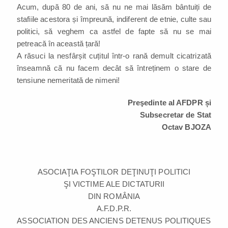
Acum, după 80 de ani, să nu ne mai lăsăm bântuiți de
stafiile acestora și împreună, indiferent de etnie, culte sau
politici, să veghem ca astfel de fapte să nu se mai
petreacă în această țară!
A răsuci la nesfârșit cuțitul într-o rană demult cicatrizată
înseamnă că nu facem decât să întreținem o stare de
tensiune nemeritată de nimeni!
Preşedinte al AFDPR și
Subsecretar de Stat
Octav BJOZA
ASOCIAŢIA FOŞTILOR DEŢINUŢI POLITICI
ŞI VICTIME ALE DICTATURII
DIN ROMÂNIA
A.F.D.P.R.
ASSOCIATION DES ANCIENS DETENUS POLITIQUES