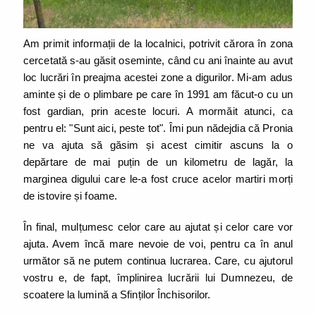
Am primit informații de la localnici, potrivit cărora în zona
cercetată s-au găsit oseminte, când cu ani înainte au avut
loc lucrări în preajma acestei zone a digurilor. Mi-am adus
aminte și de o plimbare pe care în 1991 am făcut-o cu un
fost gardian, prin aceste locuri. A mormăit atunci, ca
pentru el: "Sunt aici, peste tot". Îmi pun nădejdia că Pronia
ne va ajuta să găsim și acest cimitir ascuns la o
depărtare de mai puțin de un kilometru de lagăr, la
marginea digului care le-a fost cruce acelor martiri morți
de istovire și foame.
În final, mulțumesc celor care au ajutat și celor care vor
ajuta. Avem încă mare nevoie de voi, pentru ca în anul
următor să ne putem continua lucrarea. Care, cu ajutorul
vostru e, de fapt, împlinirea lucrării lui Dumnezeu, de
scoatere la lumină a Sfinților Închisorilor.