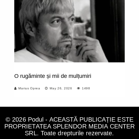
O rugăminte și mii de mulțumiri
Mo
Marius Oprea
May 26, 2026
1498
© 2026 Podul - ACEASTĂ PUBLICAȚIE ESTE
PROPRIETATEA SPLENDOR MEDIA CENTER
SRL. Toate drepturile rezervate.