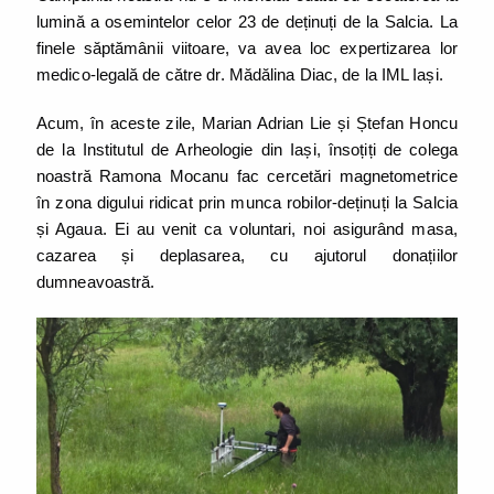
lumină a osemintelor celor 23 de deținuți de la Salcia. La
finele săptămânii viitoare, va avea loc expertizarea lor
medico-legală de către dr. Mădălina Diac, de la IML Iași.
Acum, în aceste zile, Marian Adrian Lie și Ștefan Honcu
de la Institutul de Arheologie din Iași, însoțiți de colega
noastră Ramona Mocanu fac cercetări magnetometrice
în zona digului ridicat prin munca robilor-deținuți la Salcia
și Agaua. Ei au venit ca voluntari, noi asigurând masa,
cazarea și deplasarea, cu ajutorul donațiilor
dumneavoastră.