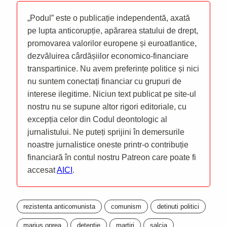
„Podul” este o publicație independentă, axată
pe lupta anticorupție, apărarea statului de drept,
promovarea valorilor europene și euroatlantice,
dezvăluirea cârdășiilor economico-financiare
transpartinice. Nu avem preferințe politice și nici
nu suntem conectați financiar cu grupuri de
interese ilegitime. Niciun text publicat pe site-ul
nostru nu se supune altor rigori editoriale, cu
excepția celor din Codul deontologic al
jurnalistului. Ne puteți sprijini în demersurile
noastre jurnalistice oneste printr-o contribuție
financiară în contul nostru Patreon care poate fi
accesat
AICI
.
rezistenta anticomunista
comunism
detinuti politici
marius oprea
detentie
martiri
salcia