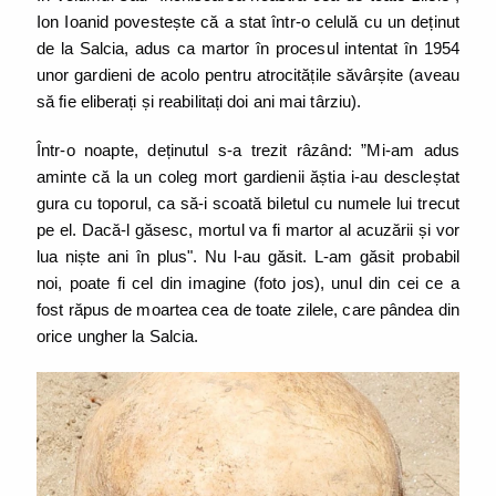
Ion Ioanid povestește că a stat într-o celulă cu un deținut
de la Salcia, adus ca martor în procesul intentat în 1954
unor gardieni de acolo pentru atrocitățile săvârșite (aveau
să fie eliberați și reabilitați doi ani mai târziu).
Într-o noapte, deținutul s-a trezit râzând: ”Mi-am adus
aminte că la un coleg mort gardienii ăștia i-au descleștat
gura cu toporul, ca să-i scoată biletul cu numele lui trecut
pe el. Dacă-l găsesc, mortul va fi martor al acuzării și vor
lua niște ani în plus". Nu l-au găsit. L-am găsit probabil
noi, poate fi cel din imagine (foto jos), unul din cei ce a
fost răpus de moartea cea de toate zilele, care pândea din
orice ungher la Salcia.