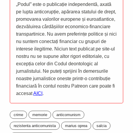
„Podul” este o publicație independentă, axată
pe lupta anticorupție, apărarea statului de drept,
promovarea valorilor europene și euroatlantice,
dezvăluirea cârdășiilor economico-financiare
transpartinice. Nu avem preferințe politice și nici
nu suntem conectați financiar cu grupuri de
interese ilegitime. Niciun text publicat pe site-ul
nostru nu se supune altor rigori editoriale, cu
excepția celor din Codul deontologic al
jurnalistului. Ne puteți sprijini în demersurile
noastre jurnalistice oneste printr-o contribuție
financiară în contul nostru Patreon care poate fi
accesat
AICI
.
crime
memorie
anticomunism
rezistenta anticomunista
marius oprea
salcia