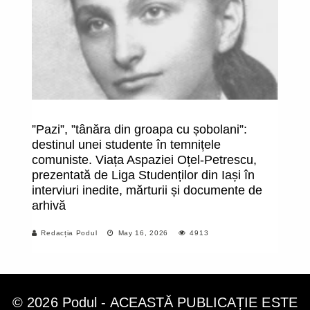
”Pazi”, ”tânăra din groapa cu șobolani”:
În
destinul unei studente în temnițele
comuniste. Viața Aspaziei Oțel-Petrescu,
prezentată de Liga Studenților din Iași în
interviuri inedite, mărturii și documente de
arhivă
Redacția Podul
May 16, 2026
4913
© 2026 Podul - ACEASTĂ PUBLICAȚIE ESTE