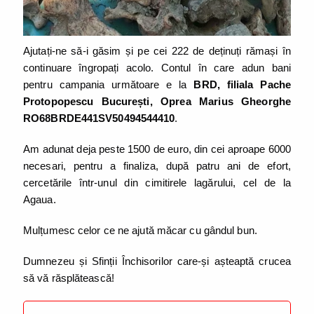
Ajutați-ne să-i găsim și pe cei 222 de deținuți rămași în
continuare îngropați acolo. Contul în care adun bani
pentru campania următoare e la
BRD, filiala Pache
Protopopescu București, Oprea Marius Gheorghe
RO68BRDE441SV50494544410
.
Am adunat deja peste 1500 de euro, din cei aproape 6000
necesari, pentru a finaliza, după patru ani de efort,
cercetările într-unul din cimitirele lagărului, cel de la
Agaua.
Mulțumesc celor ce ne ajută măcar cu gândul bun.
Dumnezeu și Sfinții Închisorilor care-și așteaptă crucea
să vă răsplătească!