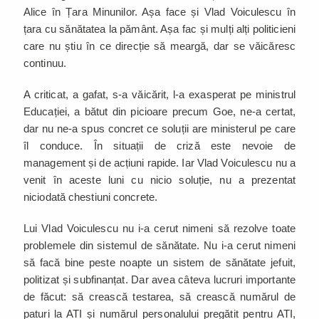
Alice în Țara Minunilor. Așa face și Vlad Voiculescu în
țara cu sănătatea la pământ. Așa fac și mulți alți politicieni
care nu știu în ce direcție să meargă, dar se văicăresc
continuu.
A criticat, a gafat, s-a văicărit, l-a exasperat pe ministrul
Educației, a bătut din picioare precum Goe, ne-a certat,
dar nu ne-a spus concret ce soluții are ministerul pe care
îl conduce. În situații de criză este nevoie de
management și de acțiuni rapide. Iar Vlad Voiculescu nu a
venit în aceste luni cu nicio soluție, nu a prezentat
niciodată chestiuni concrete.
Lui Vlad Voiculescu nu i-a cerut nimeni să rezolve toate
problemele din sistemul de sănătate. Nu i-a cerut nimeni
să facă bine peste noapte un sistem de sănătate jefuit,
politizat și subfinanțat. Dar avea câteva lucruri importante
de făcut: să crească testarea, să crească numărul de
paturi la ATI și numărul personalului pregătit pentru ATI,