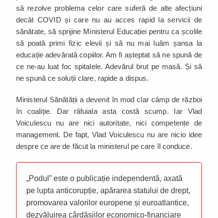
să rezolve problema celor care suferă de alte afecțiuni
decât COVID și care nu au acces rapid la servicii de
sănătate, să sprijine Ministerul Educației pentru ca școlile
să poată primi fizic elevii și să nu mai luăm șansa la
educație adevărată copiilor. Am fi așteptat să ne spună de
ce ne-au luat foc spitalele. Adevărul brut pe masă. Și să
ne spună ce soluții clare, rapide a dispus.
Ministerul Sănătății a devenit în mod clar câmp de război
în coaliție. Dar răfuiala asta costă scump. Iar Vlad
Voiculescu nu are nici autoritate, nici competențe de
management. De fapt, Vlad Voiculescu nu are nicio idee
despre ce are de făcut la ministerul pe care îl conduce.
„Podul” este o publicație independentă, axată
pe lupta anticorupție, apărarea statului de drept,
promovarea valorilor europene și euroatlantice,
dezvăluirea cârdășiilor economico-financiare