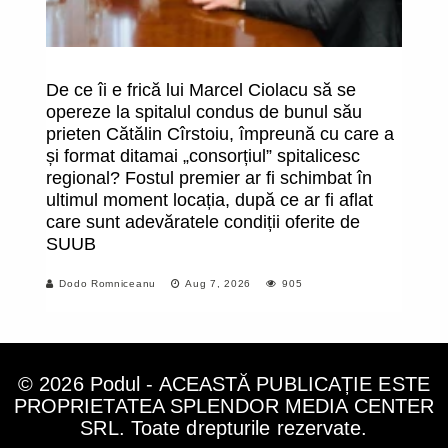
De ce îi e frică lui Marcel Ciolacu să se
O
opereze la spitalul condus de bunul său
î
prieten Cătălin Cîrstoiu, împreună cu care a
fa
și format ditamai „consorțiul” spitalicesc
uc
regional? Fostul premier ar fi schimbat în
m
ultimul moment locația, după ce ar fi aflat
care sunt adevăratele condiții oferite de
SUUB
Dodo Romniceanu
Aug 7, 2026
905
© 2026 Podul - ACEASTĂ PUBLICAȚIE ESTE
PROPRIETATEA SPLENDOR MEDIA CENTER
SRL. Toate drepturile rezervate.