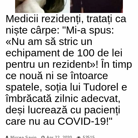
Medicii rezidenți, tratați ca
niște cârpe: "Mi-a spus:
«Nu am să stric un
echipament de 100 de lei
pentru un rezident»! În timp
ce nouă ni se întoarce
spatele, soția lui Tudorel e
îmbrăcată zilnic adecvat,
deși lucrează cu pacienți
care nu au COVID-19!"
Mircea Savin
Apr 22, 2020
52515