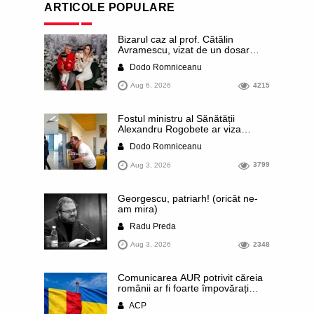
ARTICOLE POPULARE
Bizarul caz al prof. Cătălin
Avramescu, vizat de un dosar
DIICOT pentru „pornografie
Dodo Romniceanu
infantilă”. Miroase a execuție
stalinistă. Cea mai imundă parte a
Aug 6, 2026
4215
presei publică inclusiv documente
„scurse” de la stat în care sunt
dezvăluite date ultra-personale
Fostul ministru al Sănătății
ale profesorului, inclusiv
Alexandru Rogobete ar viza
diagnostice și tratamente
funcția lui Dominic Fritz de primar
Dodo Romniceanu
al orașului Timișoara. Pesedistul
publică imagini demne de Coreea
Aug 3, 2026
3799
de Nord cu femei din Timișoara
care îl strâng în brațe plângând
Georgescu, patriarh! (oricât ne-
am mira)
Radu Preda
Aug 3, 2026
2348
Comunicarea AUR potrivit căreia
românii ar fi foarte împovărați
financiar din cauza sprijinului
ACP
acordat Ucrainei este contrazisă