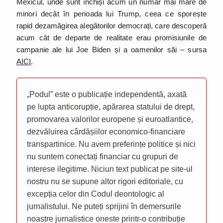
Mexicul, unde sunt închiși acum un număr mai mare de
minori decât în perioada lui Trump, ceea ce sporește
rapid dezamăgirea alegătorilor democrați, care descoperă
acum cât de departe de realitate erau promisiunile de
campanie ale lui Joe Biden și a oamenilor săi – sursa
AICI
.
„Podul” este o publicație independentă, axată
pe lupta anticorupție, apărarea statului de drept,
promovarea valorilor europene și euroatlantice,
dezvăluirea cârdășiilor economico-financiare
transpartinice. Nu avem preferințe politice și nici
nu suntem conectați financiar cu grupuri de
interese ilegitime. Niciun text publicat pe site-ul
nostru nu se supune altor rigori editoriale, cu
excepția celor din Codul deontologic al
jurnalistului. Ne puteți sprijini în demersurile
noastre jurnalistice oneste printr-o contribuție