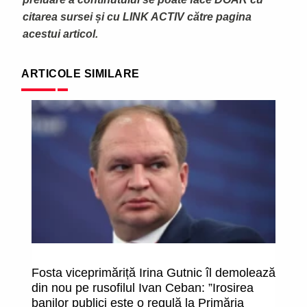
citarea sursei și cu LINK ACTIV către pagina
acestui articol.
ARTICOLE SIMILARE
Fosta viceprimăriță Irina Gutnic îl demolează
A
din nou pe rusofilul Ivan Ceban: ”Irosirea
fu
banilor publici este o regulă la Primăria
un