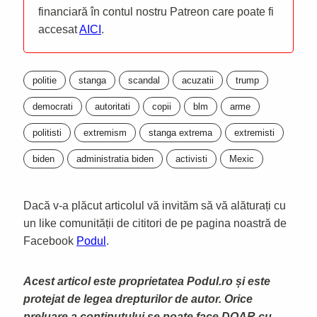
financiară în contul nostru Patreon care poate fi
accesat
AICI
.
politie
stanga
scandal
acuzatii
trump
democrati
autoritati
copii
blm
arme
politisti
extremism
stanga extrema
extremisti
biden
administratia biden
activisti
Mexic
Dacă v-a plăcut articolul vă invităm să vă alăturați cu
un like comunității de cititori de pe pagina noastră de
Facebook
Podul
.
Acest articol este proprietatea Podul.ro și este
protejat de legea drepturilor de autor. Orice
preluare a continutului se poate face DOAR cu