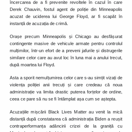
încercarea de a fi prevenite revoltele în cazul în care
Derek Chauvin, fostul agent de poliție din Minneapolis
acuzat de uciderea lui George Floyd, ar fi scapăt în
instanță de acuzația de crimă.
Orașe precum Minneapolis și Chicago au desfășurat
contingente masive de vehicule armate pentru controlul
mulțimilor, într-un efort de a preveni jafurile și distrugerile
similare celor care au avut loc în luna mai a anului trecut,
după moartea lui Floyd.
Asta a sporit nemulțumirea celor care s-au simțit vizați de
violența poliției anii trecuți și care credeau că noua
administrație va limita drastic puterea forțelor de ordine,
ceea ce pare să nu se fi întâmplat așa cum se aștepta.
Acuzațiile mișcării Black Lives Matter au venit la mică
distanță după constatarea că administrația Biden a reușit
contraperformanța adâncirii crizei de la graniță cu