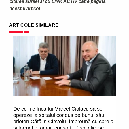
citarea sursei și cu LINK ACTIV către pagina
acestui articol.
ARTICOLE SIMILARE
De ce îi e frică lui Marcel Ciolacu să se
O
opereze la spitalul condus de bunul său
î
prieten Cătălin Cîrstoiu, împreună cu care a
fa
și format ditamai „consorțiul” spitalicesc
uc