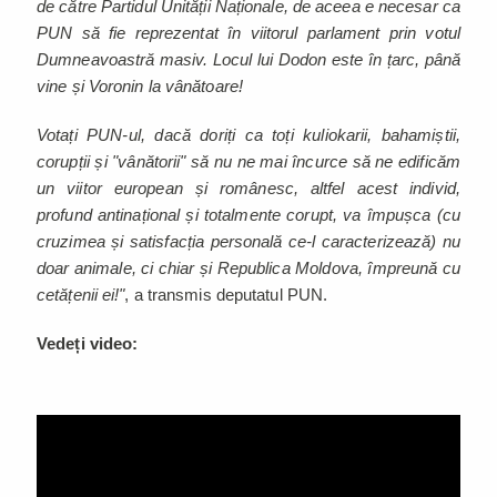
de către Partidul Unității Naționale, de aceea e necesar ca
PUN să fie reprezentat în viitorul parlament prin votul
Dumneavoastră masiv. Locul lui Dodon este în țarc, până
vine și Voronin la vânătoare!
Votați PUN-ul, dacă doriți ca toți kuliokarii, bahamiștii,
corupții și "vânătorii" să nu ne mai încurce să ne edificăm
un viitor european și românesc, altfel acest individ,
profund antinațional și totalmente corupt, va împușca (cu
cruzimea și satisfacția personală ce-l caracterizează) nu
doar animale, ci chiar și Republica Moldova, împreună cu
cetățenii ei!"
, a transmis deputatul PUN.
Vedeți video: