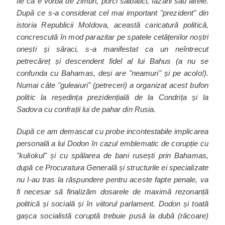
fie că e vorba de zimbri, porci sălbatici, fazani sau altele.
După ce s-a considerat cel mai important "prezident" din
istoria Republicii Moldova, această caricatură politică,
concrescută în mod parazitar pe spatele cetățenilor noștri
onești și săraci, s-a manifestat ca un neîntrecut
petrecăreț și descendent fidel al lui Bahus (a nu se
confunda cu Bahamas, deși are "neamuri" și pe acolo!).
Numai câte "guleaiuri" (petreceri) a organizat acest bufon
politic la reședința prezidențială de la Condrița și la
Sadova cu confrații lui de pahar din Rusia.
După ce am demascat cu probe incontestabile implicarea
personală a lui Dodon în cazul emblematic de corupție cu
"kuliokul" și cu spălarea de bani rusești prin Bahamas,
după ce Procuratura Generală și structurile ei specializate
nu l-au tras la răspundere pentru aceste fapte penale, va
fi necesar să finalizăm dosarele de maximă rezonanță
politică și socială și în viitorul parlament. Dodon și toată
gașca socialistă coruptă trebuie pusă la dubă (răcoare)