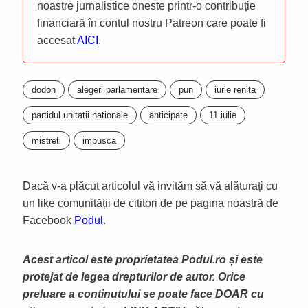
noastre jurnalistice oneste printr-o contribuție
financiară în contul nostru Patreon care poate fi
accesat
AICI
.
dodon
alegeri parlamentare
pun
iurie renita
partidul unitatii nationale
anticipate
11 iulie
mistreti
impusca
Dacă v-a plăcut articolul vă invităm să vă alăturați cu
un like comunității de cititori de pe pagina noastră de
Facebook
Podul
.
Acest articol este proprietatea Podul.ro și este
protejat de legea drepturilor de autor. Orice
preluare a continutului se poate face DOAR cu