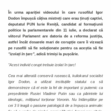
În urma apariției videoului în care rusofilul Igor
Dodon împușcă câțiva mistreți care erau ținuți captivi,
deputatul PUN Iurie Reniță, candidat al formațiunii
politice la parlamentarele din 11 iulie, a declarat că
viitorul Parlament are datoria de a reforma justiția,
astfel încât dosarele mari de corupție care îi vizează
pe rusofili să fie soluționate pentru ca aceștia să fie
"izolați în țarc"
, adică trimiși la pușcărie.
"Acest individ corupt trebuie izolat în țarc!
Cea mai alterată conservă rusească, kuliokarul socialist
Igor Dodon, a utilizat instituțiile statului ca să
demonstreze că el este la fel de important și puternic ca
președintele Rusiei Vladimir Putin sau ca părintele lui
ideologic, milițianul torționar Voronin. Nu întâmplător pe
cei 3 îi leagă o pasiune patologică de a împușca animale: