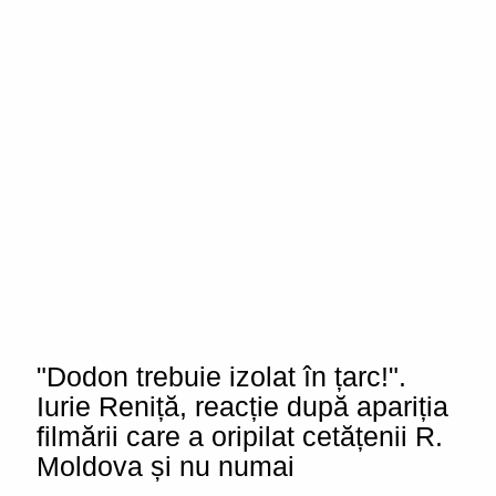
"Dodon trebuie izolat în țarc!".
Iurie Reniță, reacție după apariția
filmării care a oripilat cetățenii R.
Moldova și nu numai