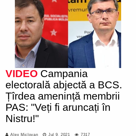
VIDEO
Campania
electorală abjectă a BCS.
Țîrdea amenință membrii
PAS: "Veți fi aruncați în
Nistru!"
Alex Miclovan
Jul 9, 2021
7317