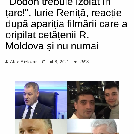
"Dodon trebuie izolat în
țarc!". Iurie Reniță, reacție
după apariția filmării care a
oripilat cetățenii R.
Moldova și nu numai
Alex Miclovan
Jul 8, 2021
2598