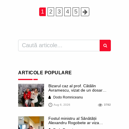
1
2
3
4
5
ARTICOLE POPULARE
Bizarul caz al prof. Cătălin
Avramescu, vizat de un dosar
DIICOT pentru „pornografie
Dodo Romniceanu
infantilă”. Miroase a execuție
stalinistă. Cea mai imundă parte a
Aug 6, 2026
3782
presei publică inclusiv documente
„scurse” de la stat în care sunt
dezvăluite date ultra-personale
Fostul ministru al Sănătății
ale profesorului, inclusiv
Alexandru Rogobete ar viza
diagnostice și tratamente
funcția lui Dominic Fritz de primar