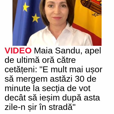
VIDEO
Maia Sandu, apel
de ultimă oră către
cetățeni: "E mult mai ușor
să mergem astăzi 30 de
minute la secția de vot
decât să ieșim după asta
zile-n șir în stradă"