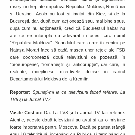
rusești îndreptate împotriva Republicii Moldova, României
și Ucrainei. Acolo au fost și invitați din Kiev, și de la
București, dar, după cum acționează sau, mai bine spus,
după cum nu acționează, cred că Bucureștiul habar nu
are ce se întâmplă cu adevărat în acest circ numit
”Republica Moldova”. Scandalul care o are în centru pe
Natașa Morari face să cadă masca unor rețele ale FSB
care coordonează două televiziuni ce pozează în
”proeuropene”, ”românești” și ”anticorupție”, dar care, în
realitate, îndeplinesc directivele decise în cadrul
Departamentului Moldova de la Kremlin.
Reporter:
Spuneți-mi la ce televiziuni faceți referire. La
TV8 și la Jurnal TV?
Vasile Costiuc
: Da. La TV8 și la Jurnal TV fac referire.
Atenție, aceste două televiziuni au avut și au o misiune
foarte importantă pentru Moscova. Dacă pe partea stângă
erau 10 televiziuni, începând cu Publika și terminând cu