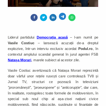
Liderul partidului
Democrația acasă
– l-am numit pe
Vasile Costiuc
– lansează acuzații de-a dreptul
explozive, într-un interviu exclusiv acordat
Podul.ro
, în
contextul amplului scandal generat în jurul agentei FSB
Natașa Morari
, marele subiect al acestor zile.
Vasile Costiuc avertizează că Natașa Morari reprezintă
doar vârful unor rețele rusești care controlează TV8 și
Jurnal TV, structuri ce pozează în televiziuni
”proromânești”
,
”proeuropene”
și
”anticorupție”
, dar care,
în realitate, rostogolesc toate formele de moldovenism, în
special sub noul chip al așa-zisei națiuni civice
moldovenești, fiind născocite, susținute și finanțate de