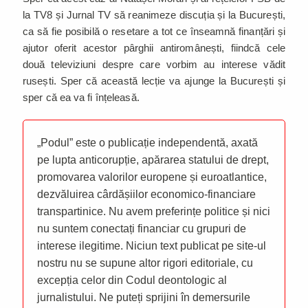
la TV8 și Jurnal TV să reanimeze discuția și la București,
ca să fie posibilă o resetare a tot ce înseamnă finanțări și
ajutor oferit acestor pârghii antiromânești, fiindcă cele
două televiziuni despre care vorbim au interese vădit
rusești. Sper că această lecție va ajunge la București și
sper că ea va fi înțeleasă.
„Podul” este o publicație independentă, axată
pe lupta anticorupție, apărarea statului de drept,
promovarea valorilor europene și euroatlantice,
dezvăluirea cârdășiilor economico-financiare
transpartinice. Nu avem preferințe politice și nici
nu suntem conectați financiar cu grupuri de
interese ilegitime. Niciun text publicat pe site-ul
nostru nu se supune altor rigori editoriale, cu
excepția celor din Codul deontologic al
jurnalistului. Ne puteți sprijini în demersurile