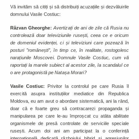
Vă invităm să citiți și să distribuiți acuzațiile și dezvăluirile
domnului Vasile Costiuc:
Răzvan Gheorghe:
Avertizați de ani de zile că Rusia nu
controlează doar televiziunile rusești, ceea ce e oricum
de domeniul evidenței, ci și televiziuni care pozează în
posturi ”românești”, în timp ce, în realitate, rostogolesc
narațiunile Moscovei. Domnule Vasile Costiuc, cum vă
raportați la marele subiect al acestor zile, la scandalul ce
o are protagonistă pe Natașa Morari?
Vasile Costiuc:
Privitor la controlul pe care Rusia îl
exercită asupra instituțiilor mediatice din Republica
Moldova, eu am avut o abordare sistematică, ani la rând,
doar că e foarte greu să contracarezi propaganda și
manipularea pe care le-au împroșcat cu atâta abilitate
organismele de presă controlate de serviciile speciale
rusești. Acum doi ani am participat la o conferință
internațională dedicată războiului hibrid și agresiunilor