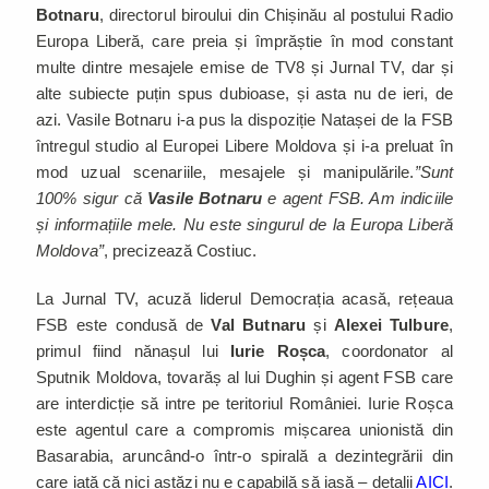
Botnaru
, directorul biroului din Chișinău al postului Radio
Europa Liberă, care preia și împrăștie în mod constant
multe dintre mesajele emise de TV8 și Jurnal TV, dar și
alte subiecte puțin spus dubioase, și asta nu de ieri, de
azi. Vasile Botnaru i-a pus la dispoziție Natașei de la FSB
întregul studio al Europei Libere Moldova și i-a preluat în
mod uzual scenariile, mesajele și manipulările.
”Sunt
100% sigur că
Vasile Botnaru
e agent FSB. Am indiciile
și informațiile mele. Nu este singurul de la Europa Liberă
Moldova”
, precizează Costiuc.
La Jurnal TV, acuză liderul Democrația acasă, rețeaua
FSB este condusă de
Val Butnaru
și
Alexei Tulbure
,
primul fiind nănașul lui
Iurie Roșca
, coordonator al
Sputnik Moldova, tovarăș al lui Dughin și agent FSB care
are interdicție să intre pe teritoriul României. Iurie Roșca
este agentul care a compromis mișcarea unionistă din
Basarabia, aruncând-o într-o spirală a dezintegrării din
care iată că nici astăzi nu e capabilă să iasă – detalii
AICI
.