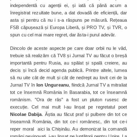
independentă cu agenții ei, și iată că până acum a
înregistrat rezultate bune, a dat dovadă de eficiență, dar
asta și pentru că nu i s-a răspuns pe măsură. Rețeaua
FSB căpușează și Europa Liberă, și PRO TV, și TVR, o
spun cu cel mai mare regret, dar ăsta-i purul adevăr.
Dincolo de aceste aspecte pe care doar orbii nu le văd,
trebuie să realizăm că TV8 și Jurnal TV au făcut o breșă
importantă pentru Rusia, au spălat și spală creiere, au
decis și încă decid agenda publică. Printre altele, lumea
să nu uite cât de mult și cât de nedrept au lovit cei de la
Jurnal TV în
Ion Ungureanu
, fiindcă Jurnal TV a mitraliat
tot ce însemnă România în Basarabia, tot ce înseamnă
românism. ”Ora de râs” a fost un pluton rusesc de
execuție. Cel mai mult l-au linșat pe regretatul poet
Nicolae Dabija
. Ăștia au făcut praf și pulbere din tot ce
înseamnă România, din tot ce-i românesc, din tot ce-i
reper moral aici la Chișinău. Au demonizat la comandă
români nevinovați, i-au linșat pe luptătorii pentru Unire. La