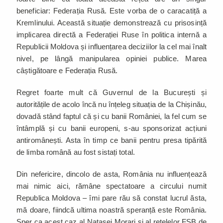
beneficiar: Federația Rusă. Este vorba de o caracatiță a
Kremlinului. Această situație demonstrează cu prisosință
implicarea directă a Federației Ruse în politica internă a
Republicii Moldova și influențarea deciziilor la cel mai înalt
nivel, pe lângă manipularea opiniei publice. Marea
câștigătoare e Federația Rusă.
Regret foarte mult că Guvernul de la București și
autoritățile de acolo încă nu înțeleg situația de la Chișinău,
dovadă stând faptul că și cu banii României, la fel cum se
întâmplă și cu banii europeni, s-au sponsorizat acțiuni
antiromânești. Asta în timp ce banii pentru presa tipărită
de limba română au fost sistați total.
Din nefericire, dincolo de asta, România nu influențează
mai nimic aici, rămâne spectatoare a circului numit
Republica Moldova – îmi pare rău să constat lucrul ăsta,
mă doare, fiindcă ultima noastră speranță este România.
Sper ca acest caz al Natașei Morari și al rețelelor FSB de