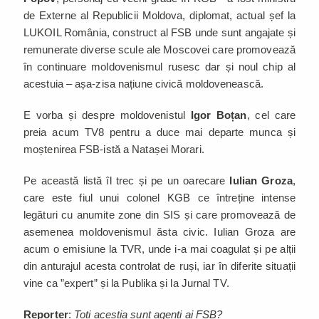
de Externe al Republicii Moldova, diplomat, actual șef la
LUKOIL România, construct al FSB unde sunt angajate și
remunerate diverse scule ale Moscovei care promovează
în continuare moldovenismul rusesc dar și noul chip al
acestuia – așa-zisa națiune civică moldovenească.
E vorba și despre moldovenistul
Igor Boțan
, cel care
preia acum TV8 pentru a duce mai departe munca și
moștenirea FSB-istă a Natașei Morari.
Pe această listă îl trec și pe un oarecare
Iulian Groza
,
care este fiul unui colonel KGB ce întreține intense
legături cu anumite zone din SIS și care promovează de
asemenea moldovenismul ăsta civic. Iulian Groza are
acum o emisiune la TVR, unde i-a mai coagulat și pe alții
din anturajul acesta controlat de ruși, iar în diferite situații
vine ca ”expert” și la Publika și la Jurnal TV.
Reporter
:
Toți aceștia sunt agenți ai FSB?