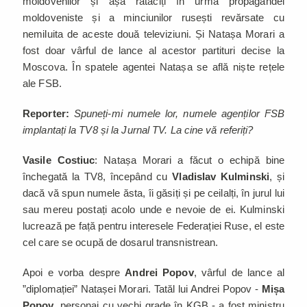
moldovenilor și așa rătăciți în urma propagandei
moldoveniste și a minciunilor rusești revărsate cu
nemiluita de aceste două televiziuni. Și Natașa Morari a
fost doar vârful de lance al acestor partituri decise la
Moscova. În spatele agentei Natașa se află niște rețele
ale FSB.
Reporter:
Spuneți-mi numele lor, numele agenților FSB
implantați la TV8 și la Jurnal TV. La cine vă referiți?
Vasile Costiuc
: Natașa Morari a făcut o echipă bine
închegată la TV8, începând cu
Vladislav Kulminski
, și
dacă vă spun numele ăsta, îi găsiți și pe ceilalți, în jurul lui
sau mereu postați acolo unde e nevoie de ei. Kulminski
lucrează pe față pentru interesele Federației Ruse, el este
cel care se ocupă de dosarul transnistrean.
Apoi e vorba despre
Andrei Popov
, vârful de lance al
”diplomației” Natașei Morari. Tatăl lui Andrei Popov -
Mișa
Popov
, personaj cu vechi grade în KGB - a fost ministru