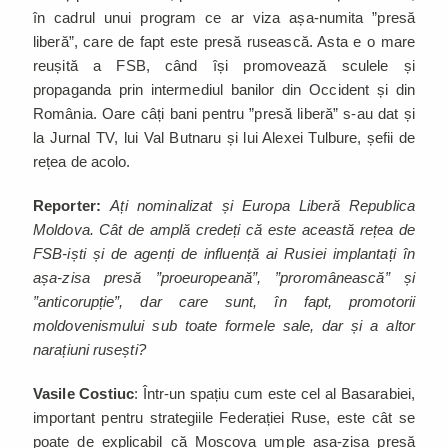
în cadrul unui program ce ar viza așa-numita ”presă
liberă”, care de fapt este presă rusească. Asta e o mare
reușită a FSB, când își promovează sculele și
propaganda prin intermediul banilor din Occident și din
România. Oare câți bani pentru ”presă liberă” s-au dat și
la Jurnal TV, lui Val Butnaru și lui Alexei Tulbure, șefii de
rețea de acolo.
Reporter:
Ați nominalizat și Europa Liberă Republica
Moldova. Cât de amplă credeți că este această rețea de
FSB-iști și de agenți de influență ai Rusiei implantați în
așa-zisa presă ”proeuropeană”, ”proromânească” și
”anticorupție”, dar care sunt, în fapt, promotorii
moldovenismului sub toate formele sale, dar și a altor
narațiuni rusești?
Vasile Costiuc
: Într-un spațiu cum este cel al Basarabiei,
important pentru strategiile Federației Ruse, este cât se
poate de explicabil că Moscova umple așa-zisa presă