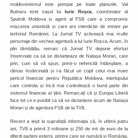
moldovenismul este pompat pe toate planurile. Val
Butnaru este nașul lui
Iurie Roșca
, coordonator al
Sputnik Moldova și agent al FSB care a compromis
mișcarea unionistă și care are interdicție de intrare pe
teritoriul României. La Jurnal TV activează mai multe
personaje din vechea agentură a lui Iurie Roșca. Acum, în
plin tămbălău, remarc că Jurnal TV depune eforturi
însemnate ca să se distanțeaze de Natașa Morari, care
prin, cum să vă spun, printr-o nefericită întâmplare, a
rămas însărcinată și i-a făcut un copil celui mai mare
pericol financiar pentru Republica Moldova, interlopului
care controla și încă mai controlează o bună parte din
sistemul financiar al țării. Remarcați că și Europa Liberă
face tot ce e posibil ca să se distanțeze acum de Natașa
Morari și de agentura FSB de la TV8.
Recent a ieșit la suprafață informația că, în ultimii patru
ani, TV8 a primit 3 milioane și 250 de mii de euro de la
diferiți parteni externi, printre care se numără și România,