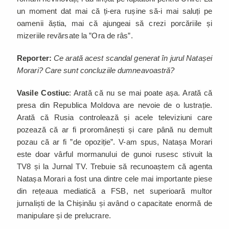
un moment dat mai că ți-era rușine să-i mai saluți pe
oamenii ăștia, mai că ajungeai să crezi porcăriile și
mizeriile revărsate la ”Ora de râs”.
Reporter:
Ce arată acest scandal generat în jurul Natașei
Morari? Care sunt concluziile dumneavoastră?
Vasile Costiuc
: Arată că nu se mai poate așa. Arată că
presa din Republica Moldova are nevoie de o lustrație.
Arată că Rusia controlează și acele televiziuni care
pozează că ar fi proromânești și care până nu demult
pozau că ar fi ”de opoziție”. V-am spus, Natașa Morari
este doar vârful mormanului de gunoi rusesc stivuit la
TV8 și la Jurnal TV. Trebuie să recunoaștem că agenta
Natașa Morari a fost una dintre cele mai importante piese
din rețeaua mediatică a FSB, net superioară multor
jurnaliști de la Chișinău și având o capacitate enormă de
manipulare și de prelucrare.