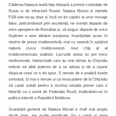
Căderea Natașei arată fața hidoasă a presei controlate de
Rusia și de infractorii Rusiei. Natașa Morari și rețelele
FSB-iste ne-au ținut și încă ne țin captivi ai unor mesaje
false, antiromânești prin excelență, ne mențin departe de
orice apropiere de România și, vă asigur, departe de orice
împlinire a unor idealuri europene, împrăștiate acum în
neștire de presa moldovenistă, mai cu seamă în sprijinul
națiunii civice moldovenești, noul chip al al
moldovenismului stalinist. Lucrurile astea nu pot trece
neobservate. Intelectualii care au mai rămas la Chișinău
trebuie să aibă puterea de a se aduna și de a spune
răspicat ceea ce e de spus. E nevoie de o analiză foarte
serioasă. Și mai e nevoie și ca noua putere de la Chișinău
să caute soluții pentru a rezolva situația presei care e
folosită ca o armă de Federația Rusă, implicându-se în
politica internă a Republicii Moldova.
Scandalul generat de Natașa Morari e mult mai amplu
decât pare, are multe ramificații. Ea a creat și niște