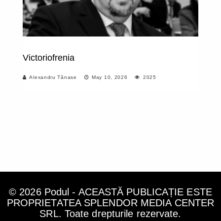
Victoriofrenia
E
re
Alexandru Tănase
May 10, 2026
2025
in
B
a
pe
aj
© 2026 Podul - ACEASTĂ PUBLICAȚIE ESTE
PROPRIETATEA SPLENDOR MEDIA CENTER
SRL. Toate drepturile rezervate.