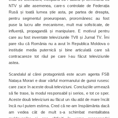
NTV și alte asemenea, care-s controlate de Federația
Rusă și toată lumea știe asta, pe partea de dreapta,
pentru segmentul proeuropean, proromânesc au fost
puse la lucru alte mecanisme, mult mai sofisticate, de
influență, propagandă și manipulare. E motivul pentru
care au fost inventate televiziunile TV8 și Jurnal TV. Îmi
pare rău că România nu a avut în Republica Moldova o
instituție media puternică și bine articulată care să
contracareze tot răul pe care l-au făcut televiziunile
astea.
Scandalul al cărei protagonistă este acum agenta FSB
Natașa Morari e doar vârful mormanului de gunoi rusesc
care zace în aceste două televiziuni. Concluziile urmează
să fie trase, la modul responsabil și serios, e tot ce sper.
Aceste două televiziuni au făcut un rău atât de mare încât
încă nu-l putem estima. Cred că ne-am înspăimânta dacă
am vedea cât de mult s-a schimbat mentalitatea