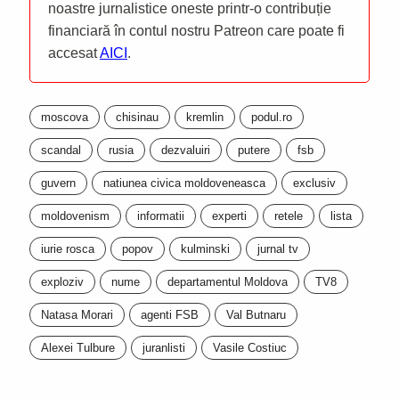
noastre jurnalistice oneste printr-o contribuție
financiară în contul nostru Patreon care poate fi
accesat
AICI
.
moscova
chisinau
kremlin
podul.ro
scandal
rusia
dezvaluiri
putere
fsb
guvern
natiunea civica moldoveneasca
exclusiv
moldovenism
informatii
experti
retele
lista
iurie rosca
popov
kulminski
jurnal tv
exploziv
nume
departamentul Moldova
TV8
Natasa Morari
agenti FSB
Val Butnaru
Alexei Tulbure
juranlisti
Vasile Costiuc