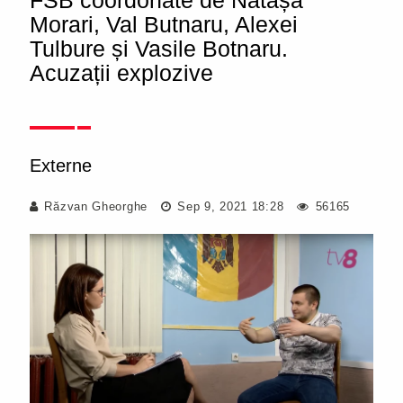
FSB coordonate de Natașa
Morari, Val Butnaru, Alexei
Tulbure și Vasile Botnaru.
Acuzații explozive
Externe
Răzvan Gheorghe
Sep 9, 2021 18:28
56165