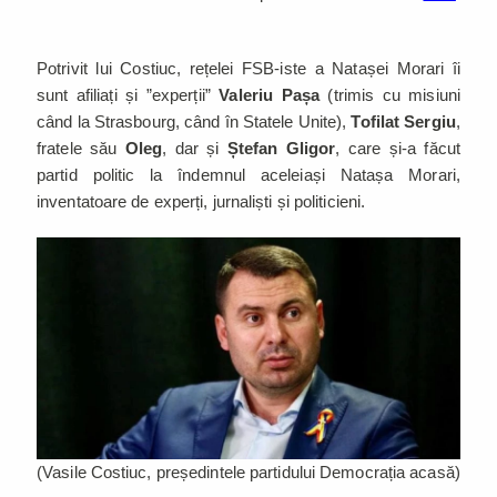
Potrivit lui Costiuc, rețelei FSB-iste a Natașei Morari îi
sunt afiliați și ”experții”
Valeriu Pașa
(trimis cu misiuni
când la Strasbourg, când în Statele Unite),
Tofilat Sergiu
,
fratele său
Oleg
, dar și
Ștefan
Gligor
, care și-a făcut
partid politic la îndemnul aceleiași Natașa Morari,
inventatoare de experți, jurnaliști și politicieni.
(Vasile Costiuc, președintele partidului Democrația acasă)