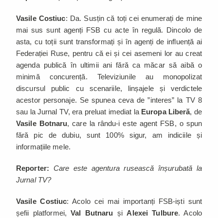
Vasile Costiuc
: Da. Susțin că toți cei enumerați de mine
mai sus sunt agenți FSB cu acte în regulă. Dincolo de
asta, cu toții sunt transformați și în agenți de influență ai
Federației Ruse, pentru că ei și cei asemeni lor au creat
agenda publică în ultimii ani fără ca măcar să aibă o
minimă concurență. Televiziunile au monopolizat
discursul public cu scenariile, linșajele și verdictele
acestor personaje. Se spunea ceva de ”interes” la TV 8
sau la Jurnal TV, era preluat imediat la
Europa Liberă
, de
Vasile Botnaru
, care la rându-i este agent FSB, o spun
fără pic de dubiu, sunt 100% sigur, am indiciile și
informațiile mele.
Reporter:
Care este agentura rusească înșurubată la
Jurnal TV?
Vasile Costiuc
: Acolo cei mai importanți FSB-iști sunt
șefii platformei,
Val Butnaru
și
Alexei Tulbure
. Acolo