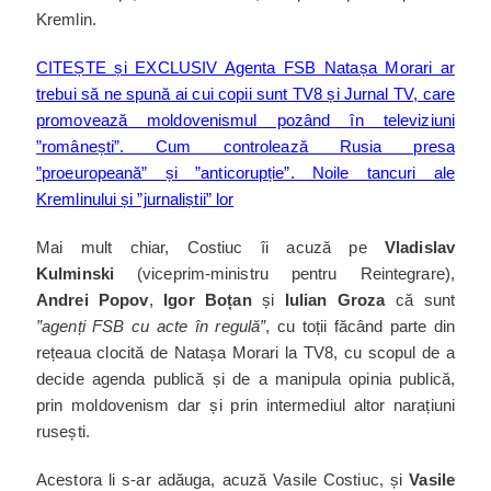
Kremlin.
CITEȘTE și EXCLUSIV Agenta FSB Natașa Morari ar
trebui să ne spună ai cui copii sunt TV8 și Jurnal TV, care
promovează moldovenismul pozând în televiziuni
”românești”. Cum controlează Rusia presa
”proeuropeană” și ”anticorupție”. Noile tancuri ale
Kremlinului și ”jurnaliștii” lor
Mai mult chiar, Costiuc îi acuză pe
Vladislav
Kulminski
(viceprim-ministru pentru Reintegrare),
Andrei Popov
,
Igor Boțan
și
Iulian Groza
că sunt
”agenți FSB cu acte în regulă”
, cu toții făcând parte din
rețeaua clocită de Natașa Morari la TV8, cu scopul de a
decide agenda publică și de a manipula opinia publică,
prin moldovenism dar și prin intermediul altor narațiuni
rusești.
Acestora li s-ar adăuga, acuză Vasile Costiuc, și
Vasile