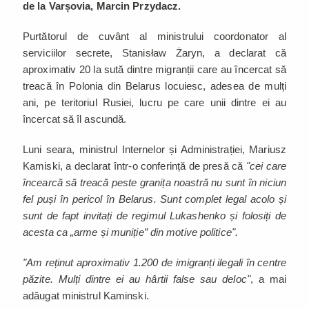
de la Varșovia, Marcin Przydacz.
Purtătorul de cuvânt al ministrului coordonator al
serviciilor secrete, Stanisław Żaryn, a declarat că
aproximativ 20 la sută dintre migranții care au încercat să
treacă în Polonia din Belarus locuiesc, adesea de mulți
ani, pe teritoriul Rusiei, lucru pe care unii dintre ei au
încercat să îl ascundă.
Luni seara, ministrul Internelor și Administrației, Mariusz
Kamiski, a declarat într-o conferință de presă că
"cei care
încearcă să treacă peste granița noastră nu sunt în niciun
fel puși în pericol în Belarus. Sunt complet legal acolo și
sunt de fapt invitați de regimul Lukashenko și folosiți de
acesta ca „arme și muniție” din motive politice".
"Am reținut aproximativ 1.200 de imigranți ilegali în centre
păzite. Mulți dintre ei au hârtii false sau deloc"
, a mai
adăugat ministrul Kaminski.