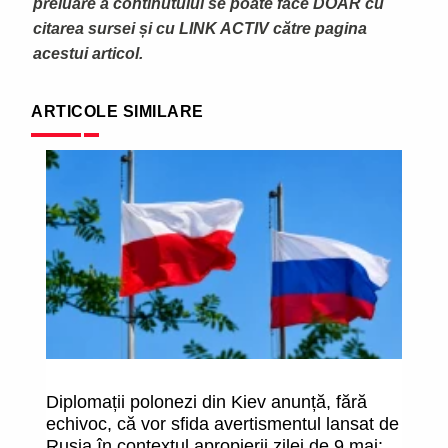
preluare a continutului se poate face DOAR cu
citarea sursei și cu LINK ACTIV către pagina
acestui articol.
ARTICOLE SIMILARE
Diplomații polonezi din Kiev anunță, fără
L
echivoc, că vor sfida avertismentul lansat de
da
Rusia în contextul apropierii zilei de 9 mai:
î