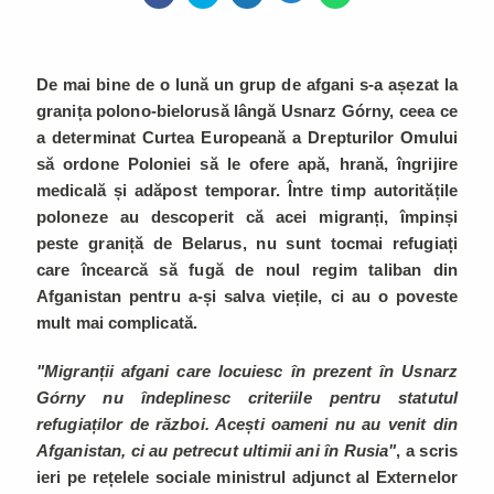
De mai bine de o lună un grup de afgani s-a așezat la
granița polono-bielorusă lângă Usnarz Górny, ceea ce
a determinat Curtea Europeană a Drepturilor Omului
să ordone Poloniei să le ofere apă, hrană, îngrijire
medicală și adăpost temporar. Între timp autoritățile
poloneze au descoperit că acei migranți, împinși
peste graniță de Belarus, nu sunt tocmai refugiați
care încearcă să fugă de noul regim taliban din
Afganistan pentru a-și salva viețile, ci au o poveste
mult mai complicată.
"Migranții afgani care locuiesc în prezent în Usnarz
Górny nu îndeplinesc criteriile pentru statutul
refugiaților de război. Acești oameni nu au venit din
Afganistan, ci au petrecut ultimii ani în Rusia"
, a scris
ieri pe rețelele sociale ministrul adjunct al Externelor