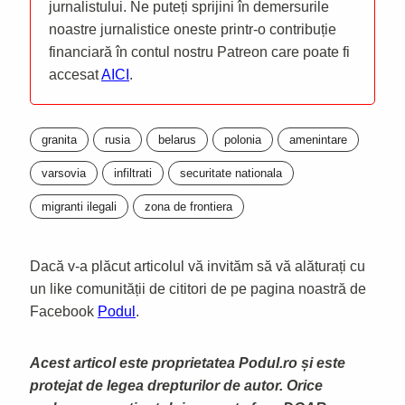
jurnalistului. Ne puteți sprijini în demersurile
noastre jurnalistice oneste printr-o contribuție
financiară în contul nostru Patreon care poate fi
accesat
AICI
.
granita
rusia
belarus
polonia
amenintare
varsovia
infiltrati
securitate nationala
migranti ilegali
zona de frontiera
Dacă v-a plăcut articolul vă invităm să vă alăturați cu
un like comunității de cititori de pe pagina noastră de
Facebook
Podul
.
Acest articol este proprietatea Podul.ro și este
protejat de legea drepturilor de autor. Orice