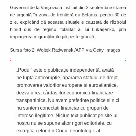
Guvernul de la Varșovia a instituit din 2 septembrie starea
de urgență în zona de frontieră cu Belarus, pentru 30 de
zile, explicând că aceasta situație e cauzată de războiul
hibrid dus de regimul totalitar al lui Lukașenko, prin
împingerea migranților ilegali peste graniță.
Sursa foto 2: Wojtek Radwanski/AFP via Getty Images
„Podul” este o publicație independentă, axată
pe lupta anticorupție, apărarea statului de drept,
promovarea valorilor europene și euroatlantice,
dezvăluirea cârdășiilor economico-financiare
transpartinice. Nu avem preferințe politice și nici
nu suntem conectați financiar cu grupuri de
interese ilegitime. Niciun text publicat pe site-ul
nostru nu se supune altor rigori editoriale, cu
excepția celor din Codul deontologic al