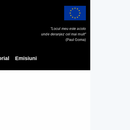
"Locul meu este acolo
unde deranjez cel mai mult"
(Paul Goma)
rial
Emisiuni