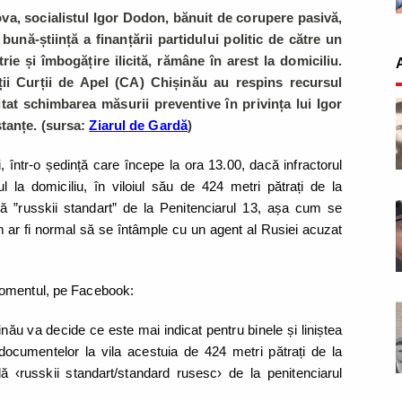
a, socialistul Igor Dodon, bănuit de corupere pasivă,
bună-știință a finanțării partidului politic de către un
ie și îmbogățire ilicită, rămâne în arest la domiciliu.
ii Curții de Apel (CA) Chișinău au respins recursul
itat schimbarea măsurii preventive în privința lui Igor
tanțe. (sursa:
Ziarul de Gardă
)
 într-o ședință care începe la ora 13.00, dacă infractorul
l la domiciliu, în viloiul său de 424 metri pătrați de la
ulă ”russkii standart” de la Penitenciarul 13, așa cum se
m ar fi normal să se întâmple cu un agent al Rusiei acuzat
momentul, pe Facebook:
nău va decide ce este mai indicat pentru binele și liniștea
documentelor la vila acestuia de 424 metri pătrați de la
lă ‹russkii standart/standard rusesc› de la penitenciarul