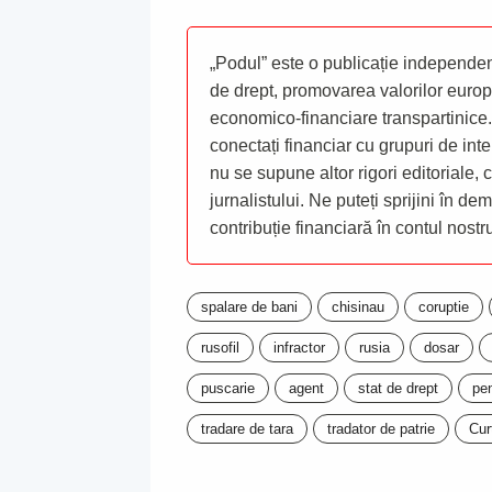
„Podul” este o publicație independent
de drept, promovarea valorilor europ
economico-financiare transpartinice.
conectați financiar cu grupuri de inte
nu se supune altor rigori editoriale,
jurnalistului. Ne puteți sprijini în de
contribuție financiară în contul nost
spalare de bani
chisinau
coruptie
rusofil
infractor
rusia
dosar
puscarie
agent
stat de drept
pen
tradare de tara
tradator de patrie
Cur