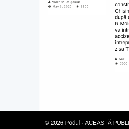
Valentin Dolganiuc
consti
May 6, 2026
3206
Chișin
după 
R.Mol
va int
acciz
întrep
zisa T
ACP
6500
© 2026 Podul - ACEASTĂ PUB