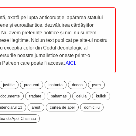
ă, axată pe lupta anticorupție, apărarea statului
ene și euroatlantice, dezvăluirea cârdășiilor
 Nu avem preferințe politice și nici nu suntem
rese ilegitime. Niciun text publicat pe site-ul nostru
 cu excepția celor din Codul deontologic al
mersurile noastre jurnalistice oneste printr-o
ru Patreon care poate fi accesat
AICI
.
justitie
procurori
instanta
dodon
psrm
documente
tradare
bahamas
celula
kuliok
itenciarul 13
arest
curtea de apel
domiciliu
tea de Apel Chisinau