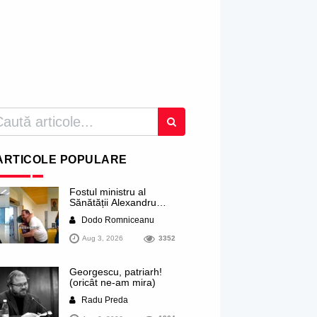
ARTICOLE POPULARE
Fostul ministru al
Sănătății Alexandru
Rogobete ar viza
Dodo Romniceanu
funcția lui Dominic Fritz
de primar al orașului
Aug 3, 2026
3352
Timișoara. Pesedistul
publică imagini demne
de Coreea de Nord cu
Georgescu, patriarh!
femei din Timișoara
(oricât ne-am mira)
care îl strâng în brațe
plângând
Radu Preda