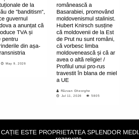
tuționale de la
românească a
ău de ”banditism”,
Basarabiei, promovând
ce guvernul
moldovenismul stalinist.
dova a anunțat că
Hubert Knirsch susține
roduce TVA și
că moldovenii de la Est
e pentru
de Prut nu sunt români,
rinderile din așa-
că vorbesc limba
ransnistria
moldovenească și că ar
avea o altă religie! /
May 9, 2026
Profilul unui pro-rus
travestit în blana de miel
a UE
Răzvan Gheorghe
Jul 11, 2026
5805
LICAȚIE ESTE PROPRIETATEA SPLENDOR MEDIA C
rezervate.