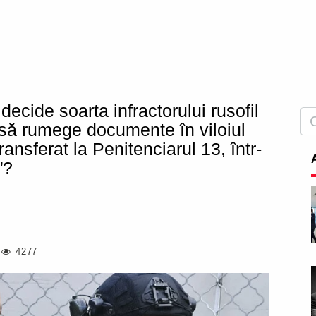
ecide soarta infractorului rusofil
 să rumege documente în viloiul
ransferat la Penitenciarul 13, într-
”?
4277