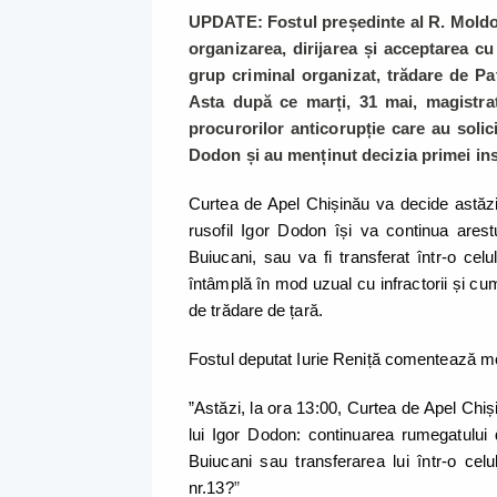
UPDATE: Fostul președinte al R. Moldov
organizarea, dirijarea și acceptarea cu 
grup criminal organizat, trădare de Patr
Asta după ce marți, 31 mai, magistraț
procurorilor anticorupție care au solic
Dodon și au menținut decizia primei ins
Curtea de Apel Chișinău va decide astăzi,
rusofil Igor Dodon își va continua arestu
Buiucani, sau va fi transferat într-o cel
întâmplă în mod uzual cu infractorii și cu
de trădare de țară.
Fostul deputat Iurie Reniță comentează 
”Astăzi, la ora 13:00, Curtea de Apel Chiși
lui Igor Dodon: continuarea rumegatului 
Buiucani sau transferarea lui într-o celu
nr.13?
”