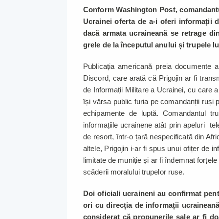
Conform Washington Post, comandantul ș
Ucrainei oferta de a-i oferi informații 
dacă armata ucraineană se retrage din 
grele de la începutul anului și trupele l
Publicația americană preia documente al
Discord, care arată că Prigojin ar fi trans
de Informații Militare a Ucrainei, cu care a
își vărsa public furia pe comandanții ruși p
echipamente de luptă. Comandantul trup
informațiile ucrainene atât prin apeluri tele
de resort, într-o țară nespecificată din Afr
altele, Prigojin i-ar fi spus unui ofițer de
limitate de muniție și ar fi îndemnat forțe
scăderii moralului trupelor ruse.
Doi oficiali ucraineni au confirmat pe
ori cu direcția de informații ucrainea
considerat că propunerile sale ar fi do