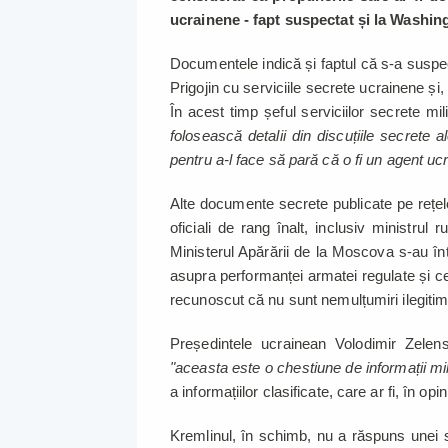
ucrainene - fapt suspectat și la Washing
Documentele indică și faptul că s-a suspe
Prigojin cu serviciile secrete ucrainene și
În acest timp șeful serviciilor secrete mi
folosească detalii din discuțiile secrete ale
pentru a-l face să pară că o fi un agent uc
Alte documente secrete publicate pe rețelel
oficiali de rang înalt, inclusiv ministrul r
Ministerul Apărării de la Moscova s-au înt
asupra performanței armatei regulate și c
recunoscut că nu sunt nemulțumiri ilegit
Președintele ucrainean Volodimir Zelen
"aceasta este o chestiune de informații mi
a informațiilor clasificate, care ar fi, în o
Kremlinul, în schimb, nu a răspuns unei so