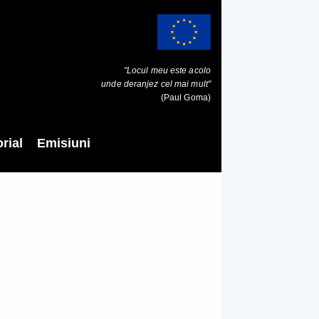
"Locul meu este acolo
unde deranjez cel mai mult"
(Paul Goma)
rial
Emisiuni