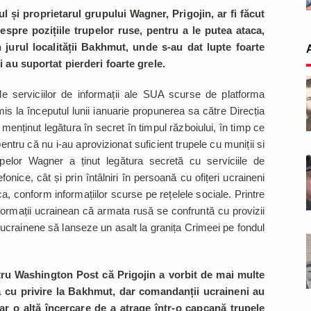
i proprietarul grupului Wagner, Prigojin, ar fi făcut
despre pozițiile trupelor ruse, pentru a le putea ataca,
jurul localității Bakhmut, unde s-au dat lupte foarte
ui au suportat pierderi foarte grele.
e serviciilor de informații ale SUA scurse de platforma
mis la începutul lunii ianuarie propunerea sa către Direcția
 menținut legătura în secret în timpul războiului, în timp ce
entru că nu i-au aprovizionat suficient trupele cu muniții si
elor Wagner a ținut legătura secretă cu serviciile de
fonice, cât și prin întâlniri în persoană cu ofițeri ucraineni
ica, conform informațiilor scurse pe rețelele sociale. Printre
 informații ucrainean că armata rusă se confruntă cu provizii
le ucrainene să lanseze un asalt la granița Crimeei pe fondul
ntru Washington Post că Prigojin a vorbit de mai multe
nă cu privire la Bakhmut, dar comandanții ucraineni au
ar o altă încercare de a atrage într-o capcană trupele