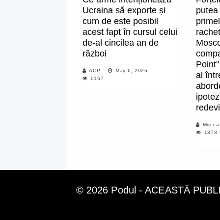
Ucraina să exporte și
putea
cum de este posibil
primel
acest fapt în cursul celui
rachet
de-al cincilea an de
Moscov
război
compan
Point"
ACP
May 6, 2026
al înt
1157
aborde
ipote
redevi
Mircea
1373
© 2026 Podul - ACEASTĂ PUB