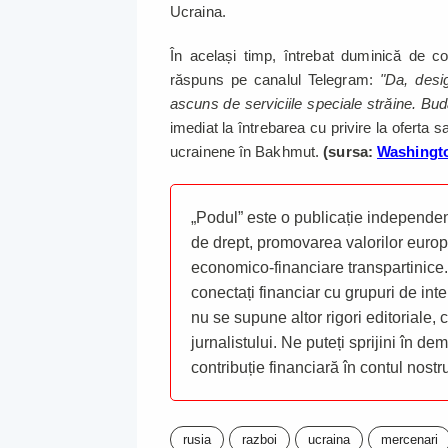
Ucraina.
În același timp, întrebat duminică de con
răspuns pe canalul Telegram:
"Da, desi
ascuns de serviciile speciale străine. Bu
imediat la întrebarea cu privire la oferta s
ucrainene în Bakhmut.
(sursa:
Washingt
„Podul” este o publicație independent
de drept, promovarea valorilor europ
economico-financiare transpartinice.
conectați financiar cu grupuri de inte
nu se supune altor rigori editoriale,
jurnalistului. Ne puteți sprijini în de
contribuție financiară în contul nost
rusia
razboi
ucraina
mercenari