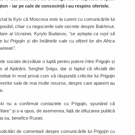
ton - iar pe cale de consecință i-au respins ofertele.
ctat la Kyiv că Moscova este la curent cu comunicările lui
, posibil, chiar cu negocierile sale secrete despre Bakhmut.
litare al Ucrainei, Kyrylo Budanov,
"se aștepta ca rușii să
 lui Prigojin și din întâlnirile sale cu ofițerii lor din Africa
rainean".
e sociale dezvăluie o luptă pentru putere între Prigojin și
us al Apărării, Serghei Șoigu, dar și faptul că oficialii din
rebat în mod privat cum să răspundă criticilor lui Prigojin
ererilor sale de mai multe resurse, despre care aparent au
ime.
ski nu a confirmat contactele cu Prigojin, spunând că
litare"
și s-a opus, de asemenea, față de difuzarea publică
pinia sa, benefice Rusiei.
licitări de comentarii despre comunicările lui Prigojin cu