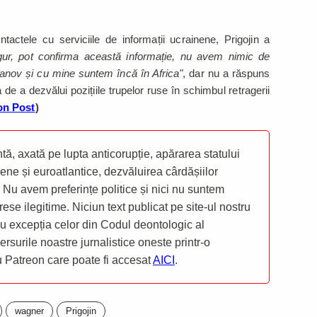
tactele cu serviciile de informații ucrainene, Prigojin a
gur, pot confirma această informație, nu avem nimic de
danov și cu mine suntem încă în Africa"
, dar nu a răspuns
a de a dezvălui pozițiile trupelor ruse în schimbul retragerii
on Post
)
ă, axată pe lupta anticorupție, apărarea statului
ene și euroatlantice, dezvăluirea cârdășiilor
 Nu avem preferințe politice și nici nu suntem
rese ilegitime. Niciun text publicat pe site-ul nostru
 cu excepția celor din Codul deontologic al
mersurile noastre jurnalistice oneste printr-o
ru Patreon care poate fi accesat
AICI
.
wagner
Prigojin