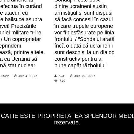
 efectua în curând
dintre ucraineni susțin
e atacuri cu
armistițiul și sunt dispuși
e balistice asupra
să facă concesii în cazul
ei! Precizările
în care trupele europene
iei militare "Fire
vor fi desfășurate pe linia
 / Un coproprietar
frontului / "Sondajul arată
reprinderii
încă o dată că ucrainenii
ază, printre altele,
sunt deschiși la un dialog
za ca Ucraina să
constructiv pentru a
nă stat nuclear
pune capăt războiului"
 Savin
Jun 4, 2026
ACP
Jun 10, 2026
719
LICAȚIE ESTE PROPRIETATEA SPLENDOR MEDIA C
rezervate.