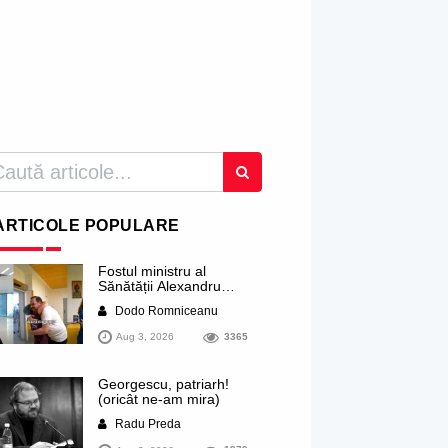
ARTICOLE POPULARE
Fostul ministru al
Sănătății Alexandru
Rogobete ar viza
Dodo Romniceanu
funcția lui Dominic Fritz
de primar al orașului
Aug 3, 2026
3365
Timișoara. Pesedistul
publică imagini demne
de Coreea de Nord cu
Georgescu, patriarh!
femei din Timișoara
(oricât ne-am mira)
care îl strâng în brațe
plângând
Radu Preda