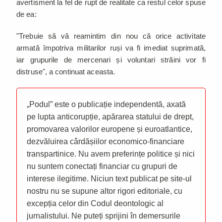
avertisment la fel de rupt de realitate ca restul celor spuse
de ea:
"Trebuie să vă reamintim din nou că orice activitate
armată împotriva militarilor ruși va fi imediat suprimată,
iar grupurile de mercenari și voluntari străini vor fi
distruse", a continuat aceasta.
„Podul” este o publicație independentă, axată
pe lupta anticorupție, apărarea statului de drept,
promovarea valorilor europene și euroatlantice,
dezvăluirea cârdășiilor economico-financiare
transpartinice. Nu avem preferințe politice și nici
nu suntem conectați financiar cu grupuri de
interese ilegitime. Niciun text publicat pe site-ul
nostru nu se supune altor rigori editoriale, cu
excepția celor din Codul deontologic al
jurnalistului. Ne puteți sprijini în demersurile