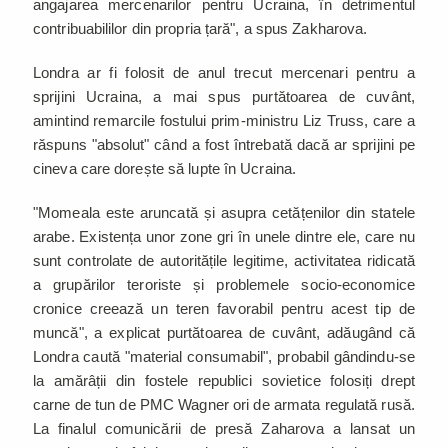
angajarea mercenarilor pentru Ucraina, în detrimentul
contribuabililor din propria țară", a spus Zakharova.
Londra ar fi folosit de anul trecut mercenari pentru a
sprijini Ucraina, a mai spus purtătoarea de cuvânt,
amintind remarcile fostului prim-ministru Liz Truss, care a
răspuns "absolut" când a fost întrebată dacă ar sprijini pe
cineva care dorește să lupte în Ucraina.
"Momeala este aruncată și asupra cetățenilor din statele
arabe. Existența unor zone gri în unele dintre ele, care nu
sunt controlate de autoritățile legitime, activitatea ridicată
a grupărilor teroriste și problemele socio-economice
cronice creează un teren favorabil pentru acest tip de
muncă", a explicat purtătoarea de cuvânt, adăugând că
Londra caută "material consumabil", probabil gândindu-se
la amărâții din fostele republici sovietice folosiți drept
carne de tun de PMC Wagner ori de armata regulată rusă.
La finalul comunicării de presă Zaharova a lansat un