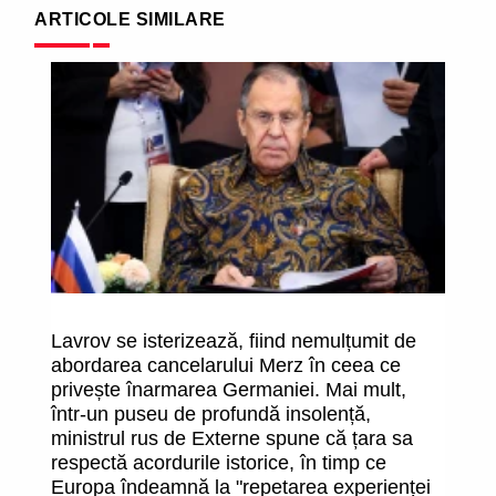
ARTICOLE SIMILARE
Lavrov se isterizează, fiind nemulțumit de
Ro
abordarea cancelarului Merz în ceea ce
s
privește înarmarea Germaniei. Mai mult,
v
într-un puseu de profundă insolență,
ministrul rus de Externe spune că țara sa
respectă acordurile istorice, în timp ce
Europa îndeamnă la "repetarea experienței