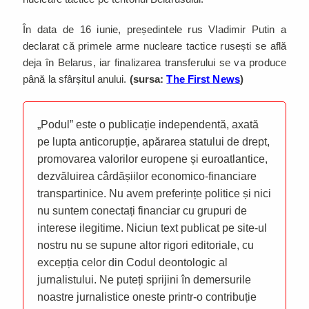
În data de 16 iunie, președintele rus Vladimir Putin a
declarat că primele arme nucleare tactice rusești se află
deja în Belarus, iar finalizarea transferului se va produce
până la sfârșitul anului.
(sursa:
The First News
)
„Podul” este o publicație independentă, axată
pe lupta anticorupție, apărarea statului de drept,
promovarea valorilor europene și euroatlantice,
dezvăluirea cârdășiilor economico-financiare
transpartinice. Nu avem preferințe politice și nici
nu suntem conectați financiar cu grupuri de
interese ilegitime. Niciun text publicat pe site-ul
nostru nu se supune altor rigori editoriale, cu
excepția celor din Codul deontologic al
jurnalistului. Ne puteți sprijini în demersurile
noastre jurnalistice oneste printr-o contribuție