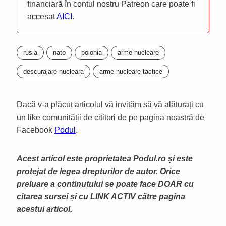
financiară în contul nostru Patreon care poate fi
accesat
AICI
.
rusia
nato
polonia
arme nucleare
descurajare nucleara
arme nucleare tactice
Dacă v-a plăcut articolul vă invităm să vă alăturați cu
un like comunității de cititori de pe pagina noastră de
Facebook
Podul
.
Acest articol este proprietatea Podul.ro și este
protejat de legea drepturilor de autor. Orice
preluare a continutului se poate face DOAR cu
citarea sursei și cu LINK ACTIV către pagina
acestui articol.