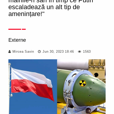
mâinile-n sân în timp ce Putin
escaladează un alt tip de
amenințare!"
Externe
Mircea Savin
Jun 30, 2023 18:46
1563