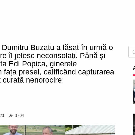
t Dumitru Buzatu a lăsat în urmă o
are îl jelesc neconsolați. Până și
ta Edi Popica, ginerele
n fața presei, calificând capturarea
 curată nenorocire
23
3704