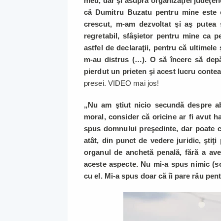
meu, dar şi asupra organizaţiei judeţen
că Dumitru Buzatu pentru mine este ca
crescut, m-am dezvoltat şi aş pute
regretabil, sfâşietor pentru mine ca 
astfel de declaraţii, pentru că ultimele
m-au distrus (…). O să încerc să depă
pierdut un prieten şi acest lucru conte
presei. VIDEO mai jos!
„Nu am ştiut nicio secundă despre ab
moral, consider că oricine ar fi avut h
spus domnului preşedinte, dar poate că
atât, din punct de vedere juridic, ştiţi
organul de anchetă penală, fără a ave
aceste aspecte. Nu mi-a spus nimic (so
cu el. Mi-a spus doar că îi pare rău pen