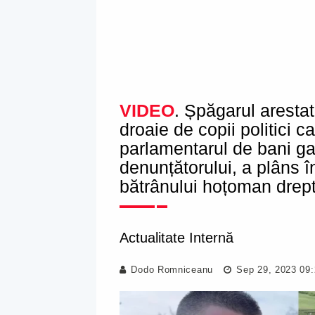
VIDEO
. Șpăgarul aresta
droaie de copii politici c
parlamentarul de bani ga
denunțătorului, a plâns î
bătrânului hoțoman drept
Actualitate Internă
Dodo Romniceanu
Sep 29, 2023 09: