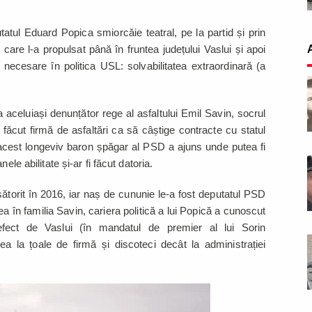
tatul Eduard Popica smiorcăie teatral, pe la partid și prin
care l-a propulsat până în fruntea județului Vaslui și apoi
s necesare în politica USL: solvabilitatea extraordinară (a
 aceluiași denunțător rege al asfaltului Emil Savin, socrul
u făcut firmă de asfaltări ca să câștige contracte cu statul
acest longeviv baron șpăgar al PSD a ajuns unde putea fi
ele abilitate și-ar fi făcut datoria.
torit în 2016, iar naș de cununie le-a fost deputatul PSD
 în familia Savin, cariera politică a lui Popică a cunoscut
fect de Vaslui (în mandatul de premier al lui Sorin
 la țoale de firmă și discoteci decât la administrației