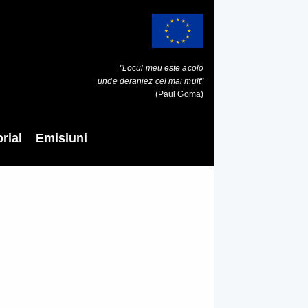
"Locul meu este acolo
unde deranjez cel mai mult"
(Paul Goma)
rial
Emisiuni