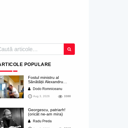
ARTICOLE POPULARE
Fostul ministru al
Sănătății Alexandru
Rogobete ar viza
Dodo Romniceanu
funcția lui Dominic Fritz
de primar al orașului
Aug 3, 2026
3388
Timișoara. Pesedistul
publică imagini demne
de Coreea de Nord cu
Georgescu, patriarh!
femei din Timișoara
(oricât ne-am mira)
care îl strâng în brațe
plângând
Radu Preda