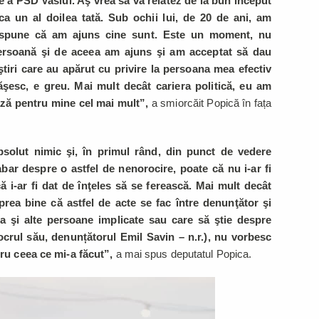
e a PSD Vaslui. Aş vrea să vă relatez de la bun început
 un al doilea tată. Sub ochii lui, de 20 de ani, am
a spune că am ajuns cine sunt. Este un moment, nu
persoană şi de aceea am ajuns şi am acceptat să dau
 ştiri care au apărut cu privire la persoana mea efectiv
şesc, e greu. Mai mult decât cariera politică, eu am
ază pentru mine cel mai mult”,
a smiorcăit Popică în fața
solut nimic şi, în primul rând, din punct de vedere
abar despre o astfel de nenorocire, poate că nu i-ar fi
 i-ar fi dat de înţeles să se ferească. Mai mult decât
 prea bine că astfel de acte se fac între denunţător şi
a şi alte persoane implicate sau care să ştie despre
crul său, denunțătorul Emil Savin – n.r.), nu vorbesc
tru ceea ce mi-a făcut”,
a mai spus deputatul Popica.