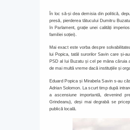
În loc să-și dea demisia din politică, depu
presă, pierderea tătucului Dumitru Buzatu 
în Parlament, grație unei calități imperio
familiei soției).
Mai exact este vorba despre solvabilitatea
lui Popica, tatăl surorilor Savin care și-a
PSD al lui Buzatu și cel pe mâna căruia 
de mai multă vreme dacă instituțiile și organ
Eduard Popica și Mirabela Savin s-au căsă
Adrian Solomon. La scurt timp după intrarea
a ascensiune importantă, devenind pre
Grindeanu), deși mai degrabă se pricepea
publică locală.