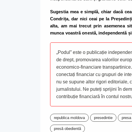
Sugestia mea e simplă, chiar dacă ceal
Condrița, dar nici ceai pe la Președinți
alta, am mai trecut prin asemenea situ
munca voastră onestă, independentă și 
„Podul” este o publicație independent
de drept, promovarea valorilor europ
economico-financiare transpartinice.
conectați financiar cu grupuri de inte
nu se supune altor rigori editoriale,
jurnalistului. Ne puteți sprijini în de
contribuție financiară în contul nost
republica moldova
presedintie
presa
presă obedientă