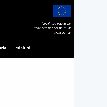
"Locul meu este acolo
unde deranjez cel mai mult"
(Paul Goma)
rial
Emisiuni