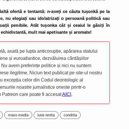
altă ofertă e tentantă: n-aveți ce căuta tușonkă pe la
e, nu elogiați sau idolatrizați o persoană politică sau
ații penibile. Atât tușonka cât și ceaiul le găsiți în
echidistantă, mult mai apetisante și aromate!
ă, axată pe lupta anticorupție, apărarea statului
ene și euroatlantice, dezvăluirea cârdășiilor
 Nu avem preferințe politice și nici nu suntem
rese ilegitime. Niciun text publicat pe site-ul nostru
 cu excepția celor din Codul deontologic al
mersurile noastre jurnalistice oneste printr-o
ru Patreon care poate fi accesat
AICI
.
mass-media
iurie renita
condrita