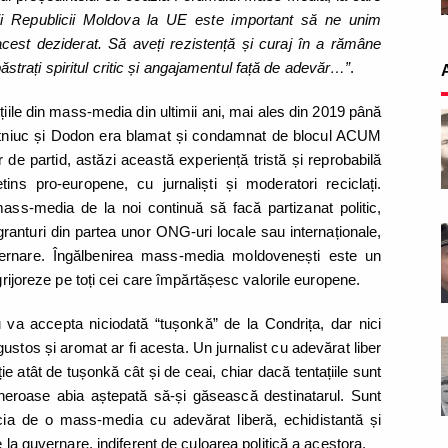
rii Republicii Moldova la UE este important să ne unim
acest deziderat. Să aveți rezistență și curaj în a rămâne
 păstrați spiritul critic și angajamentul față de adevăr…”
.
țiile din mass-media din ultimii ani, mai ales din 2019 până
hotniuc și Dodon era blamat și condamnat de blocul ACUM
e partid, astăzi această experiență tristă și reprobabilă
ins pro-europene, cu jurnaliști și moderatori reciclați.
mass-media de la noi continuă să facă partizanat politic,
granturi din partea unor ONG-uri locale sau internaționale,
uvernare. Îngălbenirea mass-media moldovenești este un
grijoreze pe toți cei care împărtășesc valorile europene.
va accepta niciodată “tușonkă” de la Condrița, dar nici
gustos și aromat ar fi acesta. Un jurnalist cu adevărat liber
ie atât de tușonkă cât și de ceai, chiar dacă tentațiile sunt
 generoase abia aștepată să-și găsească destinatarul. Sunt
ia de o mass-media cu adevărat liberă, echidistantă și
e la guvernare, indiferent de culoarea politică a acestora.