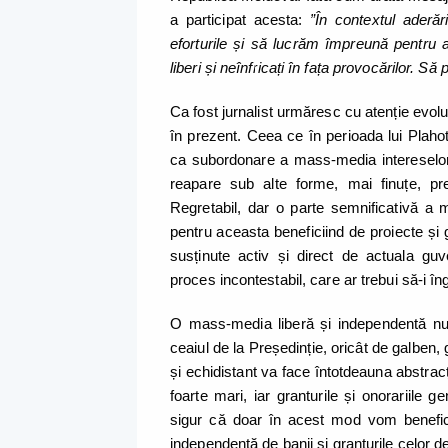
a participat acesta:
”În contextul aderă
eforturile și să lucrăm împreună pentru 
liberi și neînfricați în fața provocărilor. Să
Ca fost jurnalist urmăresc cu atenție evolu
în prezent. Ceea ce în perioada lui Pla
ca subordonare a mass-media intereselor d
reapare sub alte forme, mai finuțe, pret
Regretabil, dar o parte semnificativă a 
pentru aceasta beneficiind de proiecte și 
susținute activ și direct de actuala g
proces incontestabil, care ar trebui să-i în
O mass-media liberă și independentă nu 
ceaiul de la Președinție, oricât de galben, 
și echidistant va face întotdeauna abstracț
foarte mari, iar granturile și onorariile
sigur că doar în acest mod vom benefic
independentă de banii și granturile celor d