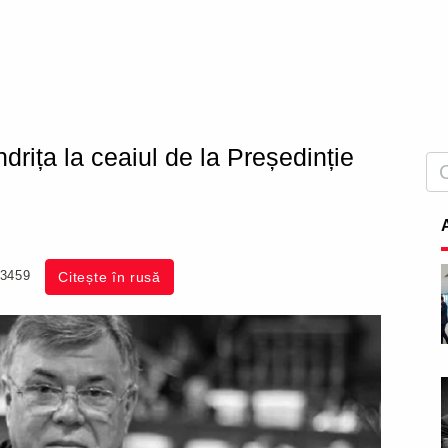
drița la ceaiul de la Președinție
3459
Citește în rusă