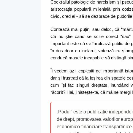
Cocktailul patologic de narcisism și pseudo
aristocrația populară milenială prin coti
civic, cred ei - să se dezbrace de pudorile
Contează mai puțin, sau deloc, că “mărtur
Că nu știe când se scrie corect “sau” or
important este că se înrolează public de 
în dos doar cu inelarul, votează cu ștampi
conducă masele incapabile să distingă bine
Îi vedem azi, copleșiți de importanță isto
dar și frustrați că la ieșirea din spatele ce
cum își fac singuri dreptate, inundând v
răcorit? Hai, liniștește-te, că mâine mergi 
„Podul” este o publicație independent
de drept, promovarea valorilor europ
economico-financiare transpartinice.