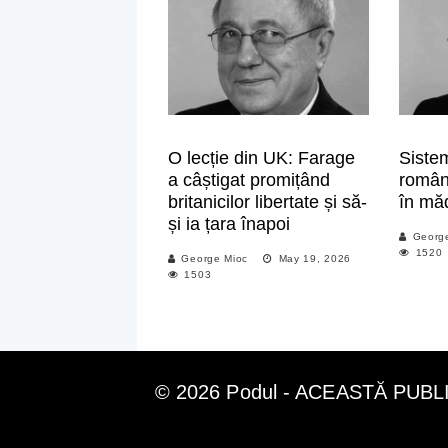
O lecție din UK: Farage
Sistem
a câștigat promițând
român
britanicilor libertate și să-
în mă
și ia țara înapoi
Georg
1520
George Mioc
May 19, 2026
1503
© 2026 Podul - ACEASTĂ PUB