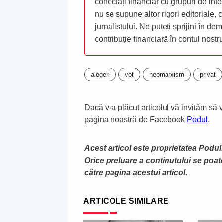
conectați financiar cu grupuri de inte
nu se supune altor rigori editoriale,
jurnalistului. Ne puteți sprijini în de
contribuție financiară în contul nost
alegeri
vot
neomarxism
privat
Dacă v-a plăcut articolul vă invităm să vă
pagina noastră de Facebook
Podul
.
Acest articol este proprietatea Podul.
Orice preluare a continutului se poa
către pagina acestui articol.
ARTICOLE SIMILARE