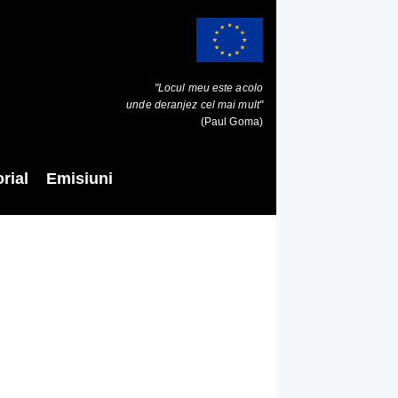
"Locul meu este acolo
unde deranjez cel mai mult"
(Paul Goma)
rial
Emisiuni