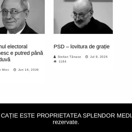
ul electoral
PSD – lovitura de grație
esc e putred până
Stelian Tănase
Jul 9, 2026
duvă
1184
e Mioc
Jun 16, 2026
LICAȚIE ESTE PROPRIETATEA SPLENDOR MEDIA C
rezervate.