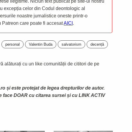
rese ilegitime. Niciun text publicat pe site-ul nostru
 cu excepția celor din Codul deontologic al
mersurile noastre jurnalistice oneste printr-o
ru Patreon care poate fi accesat
AICI
.
personal
Valentin Buda
salvatorism
decență
 alăturați cu un like comunității de cititori de pe
ro și este protejat de legea drepturilor de autor.
te face DOAR cu citarea sursei și cu LINK ACTIV