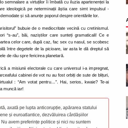
 semnalare a virtuților îi îmbată cu iluzia apartenenței la
zare ideologică pe neterminații ăștia care simt impulsul -
 demodate și să anunțe poporul despre orientările lor.
isitorul” bubuie de o mediocritate vecină cu cretinismul.
i “s-au”, băi, naziștilor care sunteți gramaticali! Ce e
partea celor care, după caz, fac sex cu nasul, se scobesc
lă între degetele de la picioare, iar asta le dă dreptul să
le de rău spre fericirea planetară.
rică a misiunii electorale cu care universul i-a impregnat,
arceafului cabinei de vot nu au fost orbiți de sute de blițuri,
irtualul : “Am votat pentru…”. Hai, serios, kwaie? Te-ai
la muncă iar!
ă, axată pe lupta anticorupție, apărarea statului
ene și euroatlantice, dezvăluirea cârdășiilor
 Nu avem preferințe politice și nici nu suntem