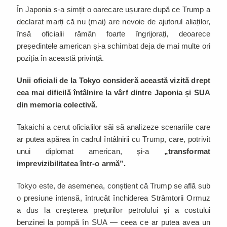
În Japonia s-a simțit o oarecare ușurare după ce Trump a
declarat marți că nu (mai) are nevoie de ajutorul aliaților,
însă oficialii rămân foarte îngrijorați, deoarece
președintele american și-a schimbat deja de mai multe ori
poziția în această privință.
Unii oficiali de la Tokyo consideră această vizită drept
cea mai dificilă întâlnire la vârf dintre Japonia și SUA
din memoria colectivă.
Takaichi a cerut oficialilor săi să analizeze scenariile care
ar putea apărea în cadrul întâlnirii cu Trump, care, potrivit
unui diplomat american, și-a
„transformat
imprevizibilitatea într-o armă”.
Tokyo este, de asemenea, conștient că Trump se află sub
o presiune intensă, întrucât închiderea Strâmtorii Ormuz
a dus la creșterea prețurilor petrolului și a costului
benzinei la pompă în SUA — ceea ce ar putea avea un