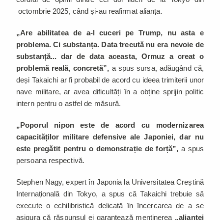
octombrie 2025, când și-au reafirmat alianța.
„Are abilitatea de a-l cuceri pe Trump, nu asta e
problema. Ci substanța. Data trecută nu era nevoie de
substanță... dar de data aceasta, Ormuz a creat o
problemă reală, concretă”,
a spus sursa, adăugând că,
deși Takaichi ar fi probabil de acord cu ideea trimiterii unor
nave militare, ar avea dificultăți în a obține sprijin politic
intern pentru o astfel de măsură.
„Poporul nipon este de acord cu modernizarea
capacităților militare defensive ale Japoniei, dar nu
este pregătit pentru o demonstrație de forță”,
a spus
persoana respectivă.
Stephen Nagy, expert în Japonia la Universitatea Creștină
Internațională din Tokyo, a spus că Takaichi trebuie să
execute o echilibristică delicată în încercarea de a se
asigura că răspunsul ei garantează menținerea
„alianței