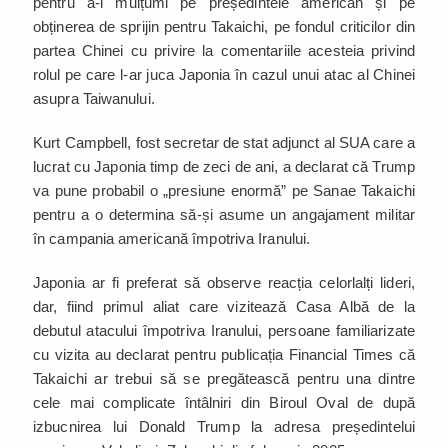
pentru a-l mulțumi pe președintele american și pe
obținerea de sprijin pentru Takaichi, pe fondul criticilor din
partea Chinei cu privire la comentariile acesteia privind
rolul pe care l-ar juca Japonia în cazul unui atac al Chinei
asupra Taiwanului.
Kurt Campbell, fost secretar de stat adjunct al SUA care a
lucrat cu Japonia timp de zeci de ani, a declarat că Trump
va pune probabil o „presiune enormă” pe Sanae Takaichi
pentru a o determina să-și asume un angajament militar
în campania americană împotriva Iranului.
Japonia ar fi preferat să observe reacția celorlalți lideri,
dar, fiind primul aliat care vizitează Casa Albă de la
debutul atacului împotriva Iranului, persoane familiarizate
cu vizita au declarat pentru publicația Financial Times că
Takaichi ar trebui să se pregătească pentru una dintre
cele mai complicate întâlniri din Biroul Oval de după
izbucnirea lui Donald Trump la adresa președintelui