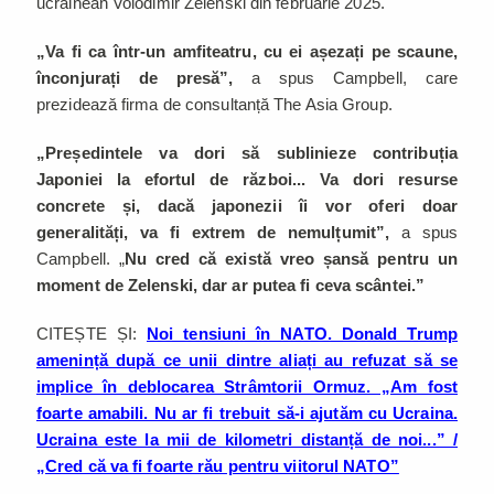
ucrainean Volodimir Zelenski din februarie 2025.
„Va fi ca într-un amfiteatru, cu ei așezați pe scaune,
înconjurați de presă”,
a spus Campbell, care
prezidează firma de consultanță The Asia Group.
„Președintele va dori să sublinieze contribuția
Japoniei la efortul de război... Va dori resurse
concrete și, dacă japonezii îi vor oferi doar
generalități, va fi extrem de nemulțumit”,
a spus
Campbell. „
Nu cred că există vreo șansă pentru un
moment de Zelenski, dar ar putea fi ceva scântei.”
CITEȘTE ȘI:
Noi tensiuni în NATO. Donald Trump
amenință după ce unii dintre aliați au refuzat să se
implice în deblocarea Strâmtorii Ormuz. „Am fost
foarte amabili. Nu ar fi trebuit să-i ajutăm cu Ucraina.
Ucraina este la mii de kilometri distanță de noi...” /
„Cred că va fi foarte rău pentru viitorul NATO”