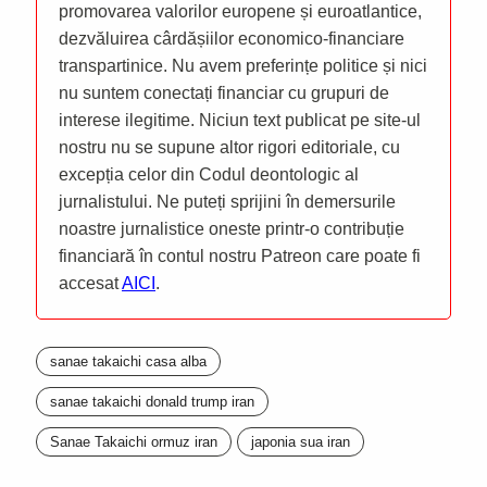
promovarea valorilor europene și euroatlantice,
dezvăluirea cârdășiilor economico-financiare
transpartinice. Nu avem preferințe politice și nici
nu suntem conectați financiar cu grupuri de
interese ilegitime. Niciun text publicat pe site-ul
nostru nu se supune altor rigori editoriale, cu
excepția celor din Codul deontologic al
jurnalistului. Ne puteți sprijini în demersurile
noastre jurnalistice oneste printr-o contribuție
financiară în contul nostru Patreon care poate fi
accesat
AICI
.
sanae takaichi casa alba
sanae takaichi donald trump iran
Sanae Takaichi ormuz iran
japonia sua iran