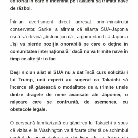
editorial în care o îndemna pe Takaichi să trimită nave
de război.
Într-un avertisment direct adresat prim-ministrului
conservator, Sankei a afirmat că alianța SUA-Japonia
riscă să devină „disfuncțională”, argumentând că Japonia
„își va pierde poziția onorabilă pe care o deține în
comunitatea internațională” dacă nu va trimite nave în
timp ce alte țări o fac.
Deși niciun aliat al SUA nu a dat încă curs solicitării
lui Trump,
unii experți au sugerat ca Takaichi să
încerce să găsească o modalitate de a trimite unele
dintre dragele de mine avansate ale Japoniei, o
mișcare care se confruntă, de asemenea, cu
obstacole legale.
O persoană familiarizată cu gândirea lui Takaichi a spus
că vizita ei la Washington va fi foarte diferită de schimbul
cordial de opinii dintre cei doi lideri de la Tokyo din