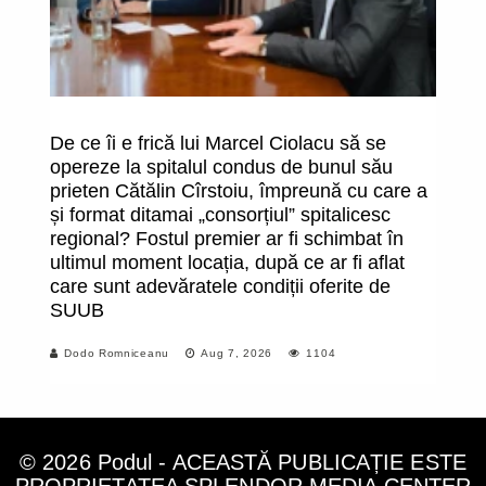
De ce îi e frică lui Marcel Ciolacu să se
O
opereze la spitalul condus de bunul său
î
prieten Cătălin Cîrstoiu, împreună cu care a
fa
și format ditamai „consorțiul” spitalicesc
uc
regional? Fostul premier ar fi schimbat în
m
ultimul moment locația, după ce ar fi aflat
care sunt adevăratele condiții oferite de
SUUB
Dodo Romniceanu
Aug 7, 2026
1104
© 2026 Podul - ACEASTĂ PUBLICAȚIE ESTE