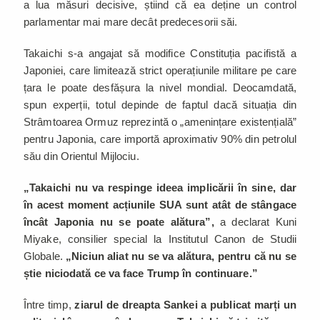
a lua măsuri decisive, știind că ea deține un control
parlamentar mai mare decât predecesorii săi.
Takaichi s-a angajat să modifice Constituția pacifistă a
Japoniei, care limitează strict operațiunile militare pe care
țara le poate desfășura la nivel mondial. Deocamdată,
spun experții, totul depinde de faptul dacă situația din
Strâmtoarea Ormuz reprezintă o „amenințare existențială”
pentru Japonia, care importă aproximativ 90% din petrolul
său din Orientul Mijlociu.
„Takaichi nu va respinge ideea implicării în sine, dar
în acest moment acțiunile SUA sunt atât de stângace
încât Japonia nu se poate alătura”,
a declarat Kuni
Miyake, consilier special la Institutul Canon de Studii
Globale.
„Niciun aliat nu se va alătura, pentru că nu se
știe niciodată ce va face Trump în continuare.”
Între timp,
ziarul de dreapta Sankei a publicat marți un