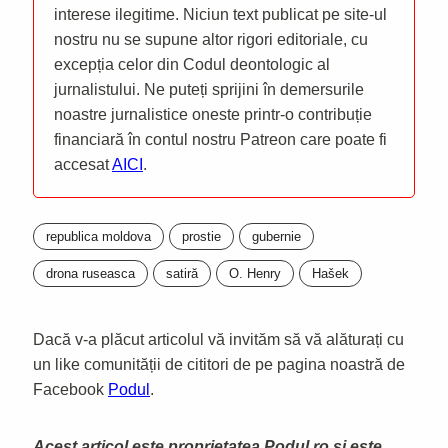
interese ilegitime. Niciun text publicat pe site-ul
nostru nu se supune altor rigori editoriale, cu
excepția celor din Codul deontologic al
jurnalistului. Ne puteți sprijini în demersurile
noastre jurnalistice oneste printr-o contribuție
financiară în contul nostru Patreon care poate fi
accesat
AICI
.
republica moldova
prostie
gubernie
drona ruseasca
satiră
O. Henry
Hašek
Dacă v-a plăcut articolul vă invităm să vă alăturați cu
un like comunității de cititori de pe pagina noastră de
Facebook
Podul
.
Acest articol este proprietatea Podul.ro și este