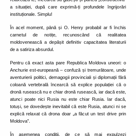
a situației, după care exprimă-ți profundele îngrijorări
instituționale. Simplu!
În acel moment, până și O. Henry probabil ar fi închis
carnetul de notițe, recunoscând că realitatea
moldovenească a depășit definitiv capacitatea literaturii
de a satiriza absurdul.
Pentru că exact asta pare Republica Moldova uneori: o
Anchurie est-europeană – confuză și tremurătoare, unde
aventurierii politici, demagogii provinciali și diplomații fără
coloană vertebrală încearcă să explice populației că o
dronă rusească nu e chiar dronă rusească, iar dacă este,
atunci poate nici Rusia nu este chiar Rusia. Iar dacă,
totuși, se dovedește inevitabil că este Rusia, atunci ni se
explică relaxat că drona doar „a făcut un test drive prin
Moldova”.
În asemenea condiții, de ce să mai expulzezi