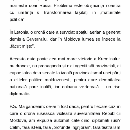
mai este doar Rusia. Problema este obișnuința noastră
cu umilința și transformarea lașității în „maturitate
politică”.
În Letonia, o dronă care a survolat spațiul aerian a generat
demisia Guvernului, dar în Moldova lumea se întrece la
„făcut mișto”.
Aceasta este poate cea mai mare victorie a Kremlinului:
nu dronele, nu propaganda și nici agenții săi provinciali, ci
capacitatea de a scoate la iveală provincialismul unei părți
a elitelor politice moldovenești, pentru care demnitatea
națională pare inutilă, iar coloana vertebrală – un risc
diplomatic.
P.S. Mă gândeam: ce-ar fi fost dacă, pentru fiecare caz în
care o dronă rusească violează suveranitatea Republicii
Moldova, am expulza automat câte cinci diplomați ruși?
Calm, fără isterii, fără „profunde îngrijorări”, fără teatralism