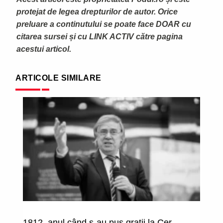
protejat de legea drepturilor de autor. Orice
preluare a continutului se poate face DOAR cu
citarea sursei și cu LINK ACTIV către pagina
acestui articol.
ARTICOLE SIMILARE
1812, anul când s-au pus gratii la Cer
Vo