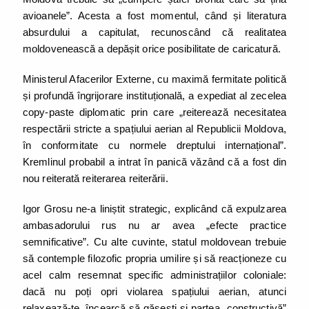
avioanele”. Acesta a fost momentul, când și literatura
absurdului a capitulat, recunoscând că realitatea
moldovenească a depășit orice posibilitate de caricatură.
Ministerul Afacerilor Externe, cu maximă fermitate politică
și profundă îngrijorare instituțională, a expediat al zecelea
copy-paste diplomatic prin care „reiterează necesitatea
respectării stricte a spațiului aerian al Republicii Moldova,
în conformitate cu normele dreptului internațional”.
Kremlinul probabil a intrat în panică văzând că a fost din
nou reiterată reiterarea reiterării.
Igor Grosu ne-a liniștit strategic, explicând că expulzarea
ambasadorului rus nu ar avea „efecte practice
semnificative”. Cu alte cuvinte, statul moldovean trebuie
să contemple filozofic propria umilire și să reacționeze cu
acel calm resemnat specific administrațiilor coloniale:
dacă nu poți opri violarea spațiului aerian, atunci
relaxează-te, încearcă să găsești și partea „constructivă”