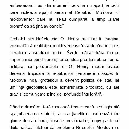
ambasadorul rus, din moment ce vina nu aparține celui
care violează spațiul aerian al Republicii Moldova, ci
moldovenilor care nu și-au cumpărat la timp „șâfer
bronat” ca să țină avioanele?
Probabil nici Hašek, nici O. Henry nu și-ar fi imaginat
vreodată că realitatea moldovenească va depăși într-o zi
literatura absurdului politic. Švejk măcar trăia într-un
imperiu muribund care își ascundea prostia sub uniformă
militară, iar personajele lui O. Henry măcar aveau
decența tropicală a republicilor bananiere clasice. În
Moldova însă, grotescul a devenit politică de stat, iar
umilința geopolitică este administrată birocratic, cu aer
grav și comunicate pline de „profunde îngrijorări”.
Când o dronă militară rusească traversează nestingherită
spațiul aerian al statului, iar reacția elitelor oscilează între
glume de cârciumă, filosofie provincială și copy-paste-uri
diplomatice, înțelegi că problema Republicii Moldova nu