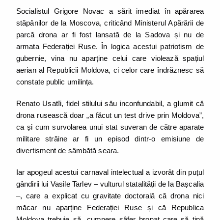
Socialistul Grigore Novac a sărit imediat în apărarea
stăpânilor de la Moscova, criticând Ministerul Apărării de
parcă drona ar fi fost lansată de la Sadova și nu de
armata Federației Ruse. În logica acestui patriotism de
gubernie, vina nu aparține celui care violează spațiul
aerian al Republicii Moldova, ci celor care îndrăznesc să
constate public umilința.
Renato Usatîi, fidel stilului său inconfundabil, a glumit că
drona rusească doar „a făcut un test drive prin Moldova”,
ca și cum survolarea unui stat suveran de către aparate
militare străine ar fi un episod dintr-o emisiune de
divertisment de sâmbătă seara.
Iar apogeul acestui carnaval intelectual a izvorât din puțul
gândirii lui Vasile Tarlev – vulturul statalității de la Bașcalia
–, care a explicat cu gravitate doctorală că drona nici
măcar nu aparține Federației Ruse și că Republica
Moldova trebuie să „cumpere șâfer bronat care să țină