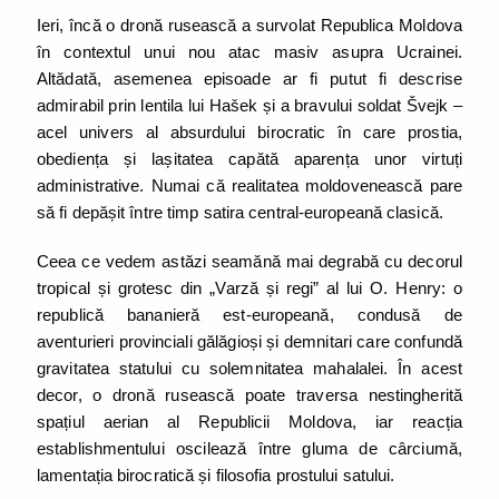
Ieri, încă o dronă rusească a survolat Republica Moldova
în contextul unui nou atac masiv asupra Ucrainei.
Altădată, asemenea episoade ar fi putut fi descrise
admirabil prin lentila lui Hašek și a bravului soldat Švejk –
acel univers al absurdului birocratic în care prostia,
obediența și lașitatea capătă aparența unor virtuți
administrative. Numai că realitatea moldovenească pare
să fi depășit între timp satira central-europeană clasică.
Ceea ce vedem astăzi seamănă mai degrabă cu decorul
tropical și grotesc din „Varză și regi” al lui O. Henry: o
republică bananieră est-europeană, condusă de
aventurieri provinciali gălăgioși și demnitari care confundă
gravitatea statului cu solemnitatea mahalalei. În acest
decor, o dronă rusească poate traversa nestingherită
spațiul aerian al Republicii Moldova, iar reacția
establishmentului oscilează între gluma de cârciumă,
lamentația birocratică și filosofia prostului satului.