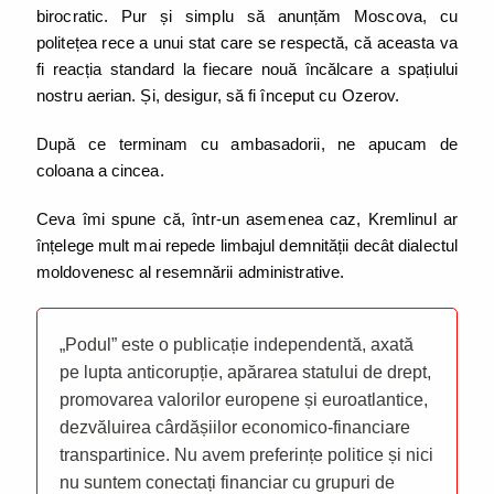
birocratic. Pur și simplu să anunțăm Moscova, cu
politețea rece a unui stat care se respectă, că aceasta va
fi reacția standard la fiecare nouă încălcare a spațiului
nostru aerian. Și, desigur, să fi început cu Ozerov.
După ce terminam cu ambasadorii, ne apucam de
coloana a cincea.
Ceva îmi spune că, într-un asemenea caz, Kremlinul ar
înțelege mult mai repede limbajul demnității decât dialectul
moldovenesc al resemnării administrative.
„Podul” este o publicație independentă, axată
pe lupta anticorupție, apărarea statului de drept,
promovarea valorilor europene și euroatlantice,
dezvăluirea cârdășiilor economico-financiare
transpartinice. Nu avem preferințe politice și nici
nu suntem conectați financiar cu grupuri de