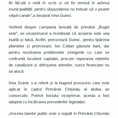
fie făcută o notă în scris și să fie remisă în adresa
municipalității, pentru răspunderea nu trebuie să o poarte
«Apă-canal»”,a declarat Irina Gutnic.
Vorbind despre campania lansată de primărie „Buget
este”, ex-viceprimarul a menționat că aceasta este una
inutilă și falsă. Astfel, precizează Gutnic, pentru tipărirea
pliantelor și promovare, Ion Ceban găsește bani, dar
pentru rezolvarea problemelor stringente cu care se
confruntă locuitorii capitalei, precum repararea rețelelor
de canalizare și defrișarea arborilor, surse financiare nu
se alocă.
Irina Gutnic s-a referit și la bugetul provizoriu care este
aplicat în cadrul Primăriei Chișinău al doilea an
consecutiv. Potrivit fostului viceprimar, acesta a fost
adoptat cu încălcarea prevederilor legislației.
„Irosirea banilor public este o regulă în Primăria Chișinău