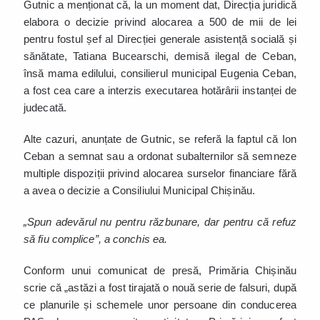
Gutnic a menționat că, la un moment dat, Direcția juridică
elabora o decizie privind alocarea a 500 de mii de lei
pentru fostul șef al Direcției generale asistență socială și
sănătate, Tatiana Bucearschi, demisă ilegal de Ceban,
însă mama edilului, consilierul municipal Eugenia Ceban,
a fost cea care a interzis executarea hotărârii instanței de
judecată.
Alte cazuri, anunțate de Gutnic, se referă la faptul că Ion
Ceban a semnat sau a ordonat subalternilor să semneze
multiple dispoziții privind alocarea surselor financiare fără
a avea o decizie a Consiliului Municipal Chișinău.
„Spun adevărul nu pentru răzbunare, dar pentru că refuz
să fiu complice”, a conchis ea.
Conform unui comunicat de presă, Primăria Chișinău
scrie că „astăzi a fost tirajată o nouă serie de falsuri, după
ce planurile și schemele unor persoane din conducerea