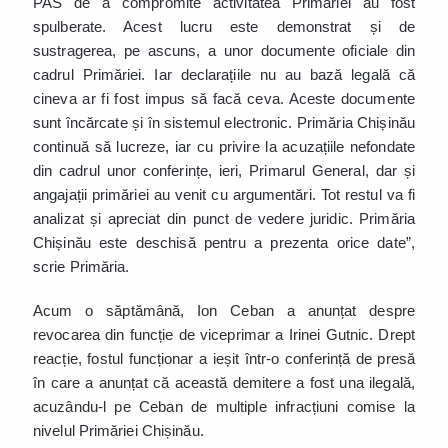
PAS de a compromite activitatea Primăriei au fost
spulberate. Acest lucru este demonstrat și de
sustragerea, pe ascuns, a unor documente oficiale din
cadrul Primăriei. Iar declarațiile nu au bază legală că
cineva ar fi fost impus să facă ceva. Aceste documente
sunt încărcate și în sistemul electronic. Primăria Chișinău
continuă să lucreze, iar cu privire la acuzațiile nefondate
din cadrul unor conferințe, ieri, Primarul General, dar și
angajații primăriei au venit cu argumentări. Tot restul va fi
analizat și apreciat din punct de vedere juridic. Primăria
Chișinău este deschisă pentru a prezenta orice date”,
scrie Primăria.
Acum o săptămână, Ion Ceban a anunțat despre
revocarea din funcție de viceprimar a Irinei Gutnic. Drept
reacție, fostul funcționar a ieșit într-o conferință de presă
în care a anunțat că această demitere a fost una ilegală,
acuzându-l pe Ceban de multiple infracțiuni comise la
nivelul Primăriei Chișinău.