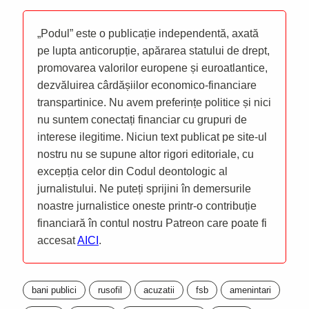
„Podul” este o publicație independentă, axată
pe lupta anticorupție, apărarea statului de drept,
promovarea valorilor europene și euroatlantice,
dezvăluirea cârdășiilor economico-financiare
transpartinice. Nu avem preferințe politice și nici
nu suntem conectați financiar cu grupuri de
interese ilegitime. Niciun text publicat pe site-ul
nostru nu se supune altor rigori editoriale, cu
excepția celor din Codul deontologic al
jurnalistului. Ne puteți sprijini în demersurile
noastre jurnalistice oneste printr-o contribuție
financiară în contul nostru Patreon care poate fi
accesat
AICI
.
bani publici
rusofil
acuzatii
fsb
amenintari