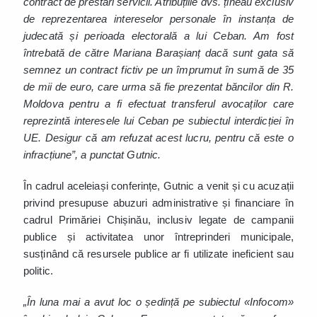
contract de prestări servicii. Atribuțiile dvs. țineau exclusiv
de reprezentarea intereselor personale în instanța de
judecată și perioada electorală a lui Ceban. Am fost
întrebată de către Mariana Barașianț dacă sunt gata să
semnez un contract fictiv pe un împrumut în sumă de 35
de mii de euro, care urma să fie prezentat băncilor din R.
Moldova pentru a fi efectuat transferul avocaților care
reprezintă interesele lui Ceban pe subiectul interdicției în
UE. Desigur că am refuzat acest lucru, pentru că este o
infracțiune”, a punctat Gutnic.
În cadrul aceleiași conferințe, Gutnic a venit și cu acuzații
privind presupuse abuzuri administrative și financiare în
cadrul Primăriei Chișinău, inclusiv legate de campanii
publice și activitatea unor întreprinderi municipale,
susținând că resursele publice ar fi utilizate ineficient sau
politic.
„În luna mai a avut loc o ședință pe subiectul «Infocom»