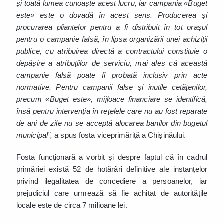
și toată lumea cunoaște acest lucru, iar campania «Buget
este» este o dovadă în acest sens. Producerea și
procurarea pliantelor pentru a fi distribuit în tot orașul
pentru o campanie falsă, în lipsa organizării unei achiziții
publice, cu atribuirea directă a contractului constituie o
depășire a atribuțiilor de serviciu, mai ales că această
campanie falsă poate fi probată inclusiv prin acte
normative. Pentru campanii false și inutile cetățenilor,
precum «Buget este», mijloace financiare se identifică,
însă pentru intervenția în rețelele care nu au fost reparate
de ani de zile nu se acceptă alocarea banilor din bugetul
municipal”,
a spus fosta viceprimăriță a Chișinăului.
Fosta funcționară a vorbit și despre faptul că în cadrul
primăriei există 52 de hotărâri definitive ale instanțelor
privind ilegalitatea de concediere a persoanelor, iar
prejudiciul care urmează să fie achitat de autoritățile
locale este de circa 7 milioane lei.