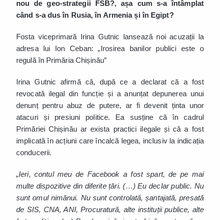
nou de geo-strategii FSB?, așa cum s-a întâmplat
când s-a dus în Rusia, în Armenia și în Egipt?
Fosta viceprimară Irina Gutnic lansează noi acuzații la
adresa lui Ion Ceban: „Irosirea banilor publici este o
regulă în Primăria Chișinău”
Irina Gutnic afirmă că, după ce a declarat că a fost
revocată ilegal din funcție și a anunțat depunerea unui
denunț pentru abuz de putere, ar fi devenit ținta unor
atacuri și presiuni politice. Ea susține că în cadrul
Primăriei Chișinău ar exista practici ilegale și că a fost
implicată în acțiuni care încalcă legea, inclusiv la indicația
conducerii.
„Ieri, contul meu de Facebook a fost spart, de pe mai
multe dispozitive din diferite țări. (…) Eu declar public. Nu
sunt omul nimănui. Nu sunt controlată, șantajată, presată
de SIS, CNA, ANI, Procuratură, alte instituții publice, alte