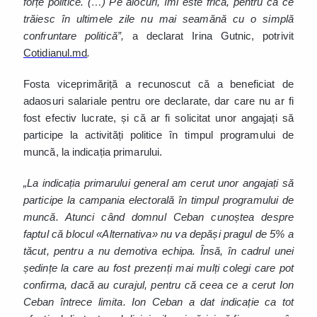
forțe politice. (…) Pe alocuri, îmi este frică, pentru că ce
trăiesc în ultimele zile nu mai seamănă cu o simplă
confruntare politică”,
a declarat Irina Gutnic, potrivit
Cotidianul.md
.
Fosta viceprimăriță a recunoscut că a beneficiat de
adaosuri salariale pentru ore declarate, dar care nu ar fi
fost efectiv lucrate, și că ar fi solicitat unor angajați să
participe la activități politice în timpul programului de
muncă, la indicația primarului.
„La indicația primarului general am cerut unor angajați să
participe la campania electorală în timpul programului de
muncă. Atunci când domnul Ceban cunoștea despre
faptul că blocul «Alternativa» nu va depăși pragul de 5% a
tăcut, pentru a nu demotiva echipa. Însă, în cadrul unei
ședințe la care au fost prezenți mai mulți colegi care pot
confirma, dacă au curajul, pentru că ceea ce a cerut Ion
Ceban întrece limita. Ion Ceban a dat indicație ca tot