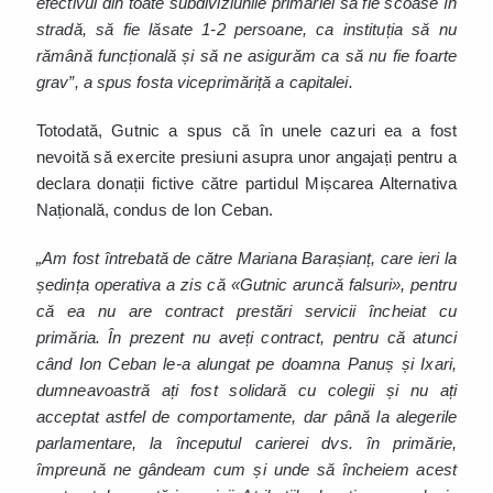
efectivul din toate subdiviziunile primăriei să fie scoase în
stradă, să fie lăsate 1-2 persoane, ca instituția să nu
rămână funcțională și să ne asigurăm ca să nu fie foarte
grav”, a spus fosta viceprimăriță a capitalei.
Totodată, Gutnic a spus că în unele cazuri ea a fost
nevoită să exercite presiuni asupra unor angajați pentru a
declara donații fictive către partidul Mișcarea Alternativa
Națională, condus de Ion Ceban.
„Am fost întrebată de către Mariana Barașianț, care ieri la
ședința operativa a zis că «Gutnic aruncă falsuri», pentru
că ea nu are contract prestări servicii încheiat cu
primăria. În prezent nu aveți contract, pentru că atunci
când Ion Ceban le-a alungat pe doamna Panuș și Ixari,
dumneavoastră ați fost solidară cu colegii și nu ați
acceptat astfel de comportamente, dar până la alegerile
parlamentare, la începutul carierei dvs. în primărie,
împreună ne gândeam cum și unde să încheiem acest