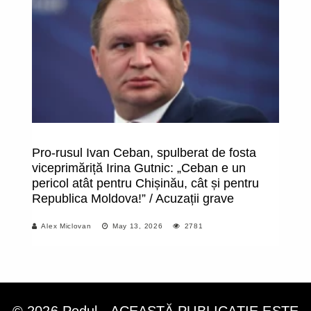
Pro-rusul Ivan Ceban, spulberat de fosta
S
viceprimăriță Irina Gutnic: „Ceban e un
ru
pericol atât pentru Chișinău, cât și pentru
du
Republica Moldova!” / Acuzații grave
ce
P
Alex Miclovan
May 13, 2026
2781