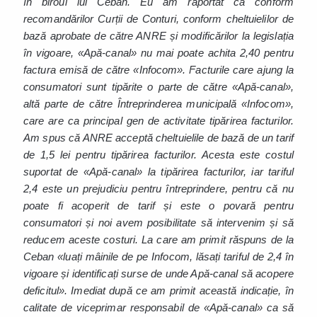
în biroul lui Ceban. Eu am raportat că conform
recomandărilor Curții de Conturi, conform cheltuielilor de
bază aprobate de către ANRE și modificărilor la legislația
în vigoare, «Apă-canal» nu mai poate achita 2,40 pentru
factura emisă de către «Infocom». Facturile care ajung la
consumatori sunt tipărite o parte de către «Apă-canal»,
altă parte de către Întreprinderea municipală «Infocom»,
care are ca principal gen de activitate tipărirea facturilor.
Am spus că ANRE acceptă cheltuielile de bază de un tarif
de 1,5 lei pentru tipărirea facturilor. Acesta este costul
suportat de «Apă-canal» la tipărirea facturilor, iar tariful
2,4 este un prejudiciu pentru întreprindere, pentru că nu
poate fi acoperit de tarif și este o povară pentru
consumatori și noi avem posibilitate să intervenim și să
reducem aceste costuri. La care am primit răspuns de la
Ceban «luați mâinile de pe Infocom, lăsați tariful de 2,4 în
vigoare și identificați surse de unde Apă-canal să acopere
deficitul». Imediat după ce am primit această indicație, în
calitate de viceprimar responsabil de «Apă-canal» ca să