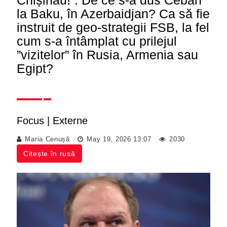
Chișinău!”. De ce s-a dus Ceban
la Baku, în Azerbaidjan? Ca să fie
instruit de geo-strategii FSB, la fel
cum s-a întâmplat cu prilejul
”vizitelor” în Rusia, Armenia sau
Egipt?
Focus
|
Externe
Maria Cenușă
May 19, 2026 13:07
2030
Citește în rusă