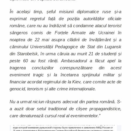
În același timp, șeful misiunii diplomatice ruse și-a
exprimat regretul față de poziția autorităților oficiale
române, care nu au îndrăznit să condamne atacul terorist
sângeros comis de Forțele Armate ale Ucrainei în
noaptea de 22 mai asupra clădirii de învățământ și a
căminului Universității Pedagogice de Stat din Lugansk
din Starobelsk, în urma căruia au murit 21 de studenți și
peste 60 au fost răniți. Ambasadorul a făcut apel la
tragerea concluziilor corespunzătoare din acest
eveniment tragic și la încetarea sprijinului militar și
financiar acordat regimului de la Kiev, care comite acte de
genocid, terorism și alte crime internaționale.
Nu a urmat niciun răspuns adecvat din partea română. S-
a auzit doar setul tradițional de clișee propagandistice,
care denaturează cursul real al evenimentelor.”