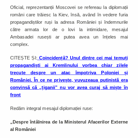
Oficial, reprezentanții Moscovei se refereau la diplomații
români care trăiesc la Kiev, însă, având în vedere furia
propagandiștilor ruși la adresa României și îndemnurile
către armata lor de o lovi la intimidare, mesajul
Ambasadei rusești ar putea avea un înțeles mai
complex.
CITEȘTE ȘI:
Coincidență? Unul dintre cei mai temuți
propagandiști ai Kremlinului vorbea chiar zilele
trecute despre un atac împotriva Poloniei și
României. În ce ne privește, vuvuzeaua putinistă era
convinsă că „țiganii” nu vor avea curaj să miște în
front
Redăm integral mesajul diplomației ruse:
„Despre întâlnirea de la Ministerul Afacerilor Externe
al României