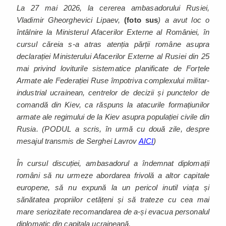
La 27 mai 2026, la cererea ambasadorului Rusiei,
Vladimir Gheorghevici Lipaev,
(foto sus
) a avut loc o
întâlnire la Ministerul Afacerilor Externe al României, în
cursul căreia s-a atras atenția părții române asupra
declarației Ministerului Afacerilor Externe al Rusiei din 25
mai privind loviturile sistematice planificate de Forțele
Armate ale Federației Ruse împotriva complexului militar-
industrial ucrainean, centrelor de decizii și punctelor de
comandă din Kiev, ca răspuns la atacurile formațiunilor
armate ale regimului de la Kiev asupra populației civile din
Rusia. (PODUL a scris, în urmă cu două zile, despre
mesajul transmis de Serghei Lavrov
AICI
)
În cursul discuției, ambasadorul a îndemnat diplomații
români să nu urmeze abordarea frivolă a altor capitale
europene, să nu expună la un pericol inutil viața și
sănătatea propriilor cetățeni și să trateze cu cea mai
mare seriozitate recomandarea de a-și evacua personalul
diplomatic din capitala ucraineană.