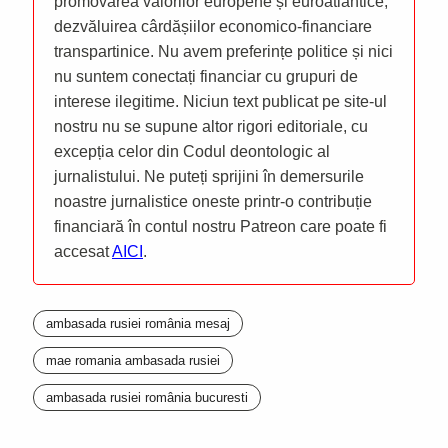
promovarea valorilor europene și euroatlantice,
dezvăluirea cârdășiilor economico-financiare
transpartinice. Nu avem preferințe politice și nici
nu suntem conectați financiar cu grupuri de
interese ilegitime. Niciun text publicat pe site-ul
nostru nu se supune altor rigori editoriale, cu
excepția celor din Codul deontologic al
jurnalistului. Ne puteți sprijini în demersurile
noastre jurnalistice oneste printr-o contribuție
financiară în contul nostru Patreon care poate fi
accesat
AICI
.
ambasada rusiei românia mesaj
mae romania ambasada rusiei
ambasada rusiei românia bucuresti