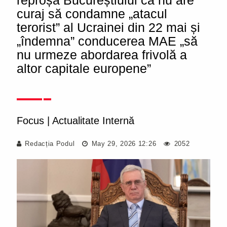
reproșa Bucureștiului că nu are
curaj să condamne „atacul
terorist” al Ucrainei din 22 mai și
„îndemna” conducerea MAE „să
nu urmeze abordarea frivolă a
altor capitale europene”
Focus
|
Actualitate Internă
Redacția Podul
May 29, 2026 12:26
2052