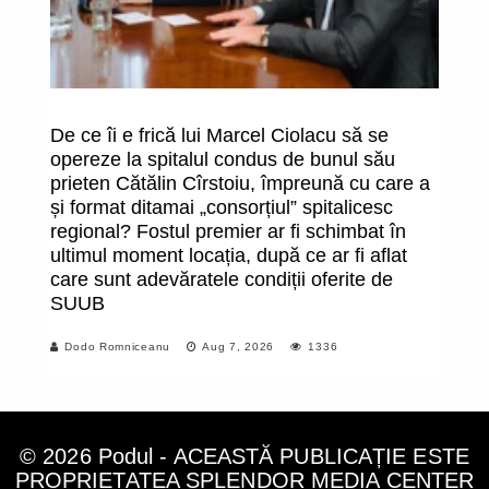
De ce îi e frică lui Marcel Ciolacu să se
O
opereze la spitalul condus de bunul său
î
prieten Cătălin Cîrstoiu, împreună cu care a
fa
și format ditamai „consorțiul” spitalicesc
uc
regional? Fostul premier ar fi schimbat în
m
ultimul moment locația, după ce ar fi aflat
care sunt adevăratele condiții oferite de
SUUB
Dodo Romniceanu
Aug 7, 2026
1336
© 2026 Podul - ACEASTĂ PUBLICAȚIE ESTE
PROPRIETATEA SPLENDOR MEDIA CENTER