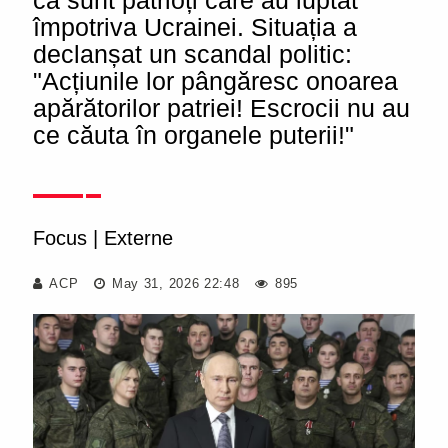
că sunt patrioți care au luptat
împotriva Ucrainei. Situația a
declanșat un scandal politic:
"Acțiunile lor pângăresc onoarea
apărătorilor patriei! Escrocii nu au
ce căuta în organele puterii!"
Focus
|
Externe
ACP
May 31, 2026 22:48
895