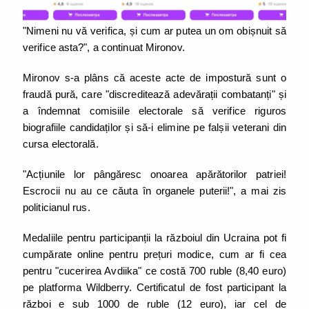
"Nimeni nu vă verifica, și cum ar putea un om obișnuit să
verifice asta?", a continuat Mironov.
Mironov s-a plâns că aceste acte de impostură sunt o
fraudă pură, care "discreditează adevărații combatanți" și
a îndemnat comisiile electorale să verifice riguros
biografiile candidaților și să-i elimine pe falșii veterani din
cursa electorală.
"Acțiunile lor pângăresc onoarea apărătorilor patriei!
Escrocii nu au ce căuta în organele puterii!", a mai zis
politicianul rus.
Medaliile pentru participanții la războiul din Ucraina pot fi
cumpărate online pentru prețuri modice, cum ar fi cea
pentru "cucerirea Avdiika" ce costă 700 ruble (8,40 euro)
pe platforma Wildberry. Certificatul de fost participant la
război e sub 1000 de ruble (12 euro), iar cel de