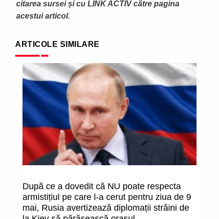
citarea sursei și cu LINK ACTIV către pagina
acestui articol.
ARTICOLE SIMILARE
După ce a dovedit că NU poate respecta
P
armistițiul pe care l-a cerut pentru ziua de 9
ne
mai, Rusia avertizează diplomații străini de
că
la Kiev să părăsească orașul
e