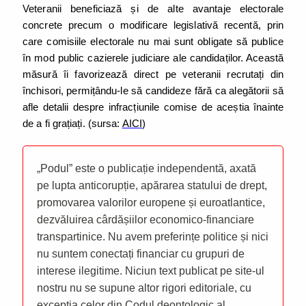
Veteranii beneficiază și de alte avantaje electorale
concrete precum o modificare legislativă recentă, prin
care comisiile electorale nu mai sunt obligate să publice
în mod public cazierele judiciare ale candidaților. Această
măsură îi favorizează direct pe veteranii recrutați din
închisori, permițându-le să candideze fără ca alegătorii să
afle detalii despre infracțiunile comise de aceștia înainte
de a fi grațiați. (sursa:
AICI
)
„Podul” este o publicație independentă, axată
pe lupta anticorupție, apărarea statului de drept,
promovarea valorilor europene și euroatlantice,
dezvăluirea cârdășiilor economico-financiare
transpartinice. Nu avem preferințe politice și nici
nu suntem conectați financiar cu grupuri de
interese ilegitime. Niciun text publicat pe site-ul
nostru nu se supune altor rigori editoriale, cu
excepția celor din Codul deontologic al