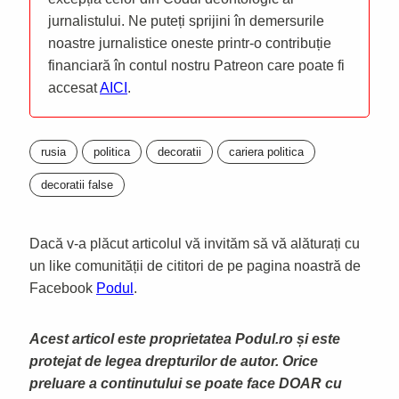
jurnalistului. Ne puteți sprijini în demersurile
noastre jurnalistice oneste printr-o contribuție
financiară în contul nostru Patreon care poate fi
accesat
AICI
.
rusia
politica
decoratii
cariera politica
decoratii false
Dacă v-a plăcut articolul vă invităm să vă alăturați cu
un like comunității de cititori de pe pagina noastră de
Facebook
Podul
.
Acest articol este proprietatea Podul.ro și este
protejat de legea drepturilor de autor. Orice
preluare a continutului se poate face DOAR cu