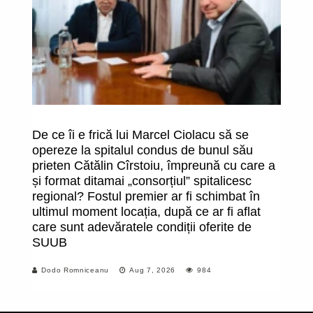
De ce îi e frică lui Marcel Ciolacu să se
O
opereze la spitalul condus de bunul său
î
prieten Cătălin Cîrstoiu, împreună cu care a
fa
și format ditamai „consorțiul” spitalicesc
uc
regional? Fostul premier ar fi schimbat în
m
ultimul moment locația, după ce ar fi aflat
care sunt adevăratele condiții oferite de
SUUB
Dodo Romniceanu
Aug 7, 2026
984