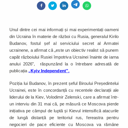
Unul dintre cei mai informați și mai experimentați oameni
din Ucraina în materie de război cu Rusia, generalul Kirilo
Budanov, fostul șef al serviciului secret al Armatei
ucrainene, a afirmat că „este un obiectiv realist să punem
capăt războiului Rusiei împotriva Ucrainei înainte de iarna
anului 2026”, răspunzând la o întrebare adresată de
publicația
„Kyiv Independent”.
Poziția lui Budanov, în prezent șeful Biroului Președintelui
Ucrainei, este în concordanță cu recentele declarații ale
liderului de la Kiev, Volodimir Zelenski, care a afirmat într-
un interviu din 31 mai că, pe măsură ce Moscova pierde
inițiativa pe câmpul de luptă și Kievul intensifică atacurile
de lungă distanță pe teritoriul rus, fereastra pentru
negocieri de pace eficiente cu Moscova va rămâne