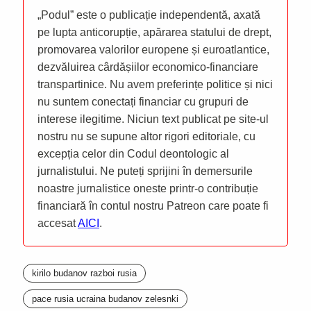
„Podul” este o publicație independentă, axată
pe lupta anticorupție, apărarea statului de drept,
promovarea valorilor europene și euroatlantice,
dezvăluirea cârdășiilor economico-financiare
transpartinice. Nu avem preferințe politice și nici
nu suntem conectați financiar cu grupuri de
interese ilegitime. Niciun text publicat pe site-ul
nostru nu se supune altor rigori editoriale, cu
excepția celor din Codul deontologic al
jurnalistului. Ne puteți sprijini în demersurile
noastre jurnalistice oneste printr-o contribuție
financiară în contul nostru Patreon care poate fi
accesat
AICI
.
kirilo budanov razboi rusia
pace rusia ucraina budanov zelesnki