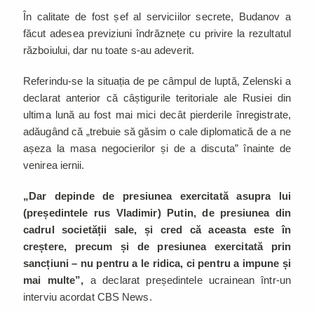
În calitate de fost șef al serviciilor secrete, Budanov a
făcut adesea previziuni îndrăznețe cu privire la rezultatul
războiului, dar nu toate s-au adeverit.
Referindu-se la situația de pe câmpul de luptă, Zelenski a
declarat anterior că câștigurile teritoriale ale Rusiei din
ultima lună au fost mai mici decât pierderile înregistrate,
adăugând că „trebuie să găsim o cale diplomatică de a ne
așeza la masa negocierilor și de a discuta” înainte de
venirea iernii.
„Dar depinde de presiunea exercitată asupra lui
(președintele rus Vladimir) Putin, de presiunea din
cadrul societății sale, și cred că aceasta este în
creștere, precum și de presiunea exercitată prin
sancțiuni – nu pentru a le ridica, ci pentru a impune și
mai multe”,
a declarat președintele ucrainean într-un
interviu acordat CBS News.