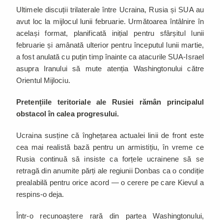
Ultimele discuții trilaterale între Ucraina, Rusia și SUA au
avut loc la mijlocul lunii februarie. Următoarea întâlnire în
același format, planificată inițial pentru sfârșitul lunii
februarie și amânată ulterior pentru începutul lunii martie,
a fost anulată cu puțin timp înainte ca atacurile SUA-Israel
asupra Iranului să mute atenția Washingtonului către
Orientul Mijlociu.
Pretențiile teritoriale ale Rusiei rămân principalul
obstacol în calea progresului.
Ucraina susține că înghețarea actualei linii de front este
cea mai realistă bază pentru un armistițiu, în vreme ce
Rusia continuă să insiste ca forțele ucrainene să se
retragă din anumite părți ale regiunii Donbas ca o condiție
prealabilă pentru orice acord — o cerere pe care Kievul a
respins-o deja.
Într-o recunoaștere rară din partea Washingtonului,