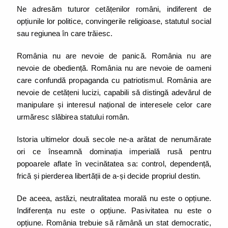
Ne adresăm tuturor cetățenilor români, indiferent de
opțiunile lor politice, convingerile religioase, statutul social
sau regiunea în care trăiesc.
România nu are nevoie de panică. România nu are
nevoie de obediență. România nu are nevoie de oameni
care confundă propaganda cu patriotismul. România are
nevoie de cetățeni lucizi, capabili să distingă adevărul de
manipulare și interesul național de interesele celor care
urmăresc slăbirea statului român.
Istoria ultimelor două secole ne-a arătat de nenumărate
ori ce înseamnă dominația imperială rusă pentru
popoarele aflate în vecinătatea sa: control, dependență,
frică și pierderea libertății de a-și decide propriul destin.
De aceea, astăzi, neutralitatea morală nu este o opțiune.
Indiferența nu este o opțiune. Pasivitatea nu este o
opțiune. România trebuie să rămână un stat democratic,