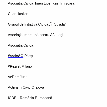
Asociația Civică Tineri Liberi din Timișoara
Codrii Iașilor
Grupul de Inițiativă Civică „În Stradă”
Asociația Împreună pentru A8 - Iași
Asociatia Civica
#activAG
Pitești
#Rezist
Milano
VeDemJust
Activism Civic Craiova
ICDE - România Europeană