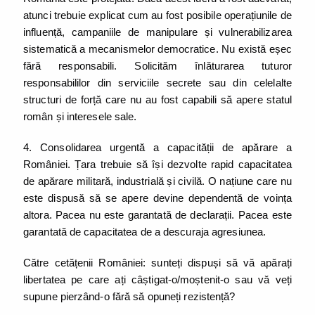
atunci trebuie explicat cum au fost posibile operațiunile de
influență, campaniile de manipulare și vulnerabilizarea
sistematică a mecanismelor democratice. Nu există eșec
fără responsabili. Solicităm înlăturarea tuturor
responsabililor din serviciile secrete sau din celelalte
structuri de forță care nu au fost capabili să apere statul
român și interesele sale.
4. Consolidarea urgentă a capacității de apărare a
României. Țara trebuie să își dezvolte rapid capacitatea
de apărare militară, industrială și civilă. O națiune care nu
este dispusă să se apere devine dependentă de voința
altora. Pacea nu este garantată de declarații. Pacea este
garantată de capacitatea de a descuraja agresiunea.
Către cetățenii României: sunteți dispuși să vă apărați
libertatea pe care ați câștigat-o/moștenit-o sau vă veți
supune pierzând-o fără să opuneți rezistență?