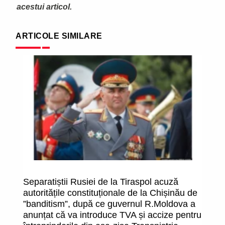
acestui articol.
ARTICOLE SIMILARE
Separatiștii Rusiei de la Tiraspol acuză
U
autoritățile constituționale de la Chișinău de
c
”banditism”, după ce guvernul R.Moldova a
tr
anunțat că va introduce TVA și accize pentru