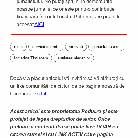
jurnalistului. Ne puteți sprijini în demersurile
noastre jurnalistice oneste printr-o contribuție
financiară în contul nostru Patreon care poate fi
accesat
AICI
.
rusia
servicii secrete
vinovati
pericolul rusesc
Initiativa Timisoara
anularea alegerilor
Dacă v-a plăcut articolul vă invităm să vă alăturați cu
un like comunității de cititori de pe pagina noastră de
Facebook
Podul
.
Acest articol este proprietatea Podul.ro și este
protejat de legea drepturilor de autor. Orice
preluare a continutului se poate face DOAR cu
citarea sursei și cu LINK ACTIV către pagina