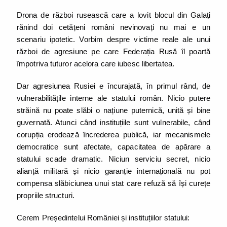
Drona de război rusească care a lovit blocul din Galați
rănind doi cetățeni români nevinovați nu mai e un
scenariu ipotetic. Vorbim despre victime reale ale unui
război de agresiune pe care Federația Rusă îl poartă
împotriva tuturor acelora care iubesc libertatea.
Dar agresiunea Rusiei e încurajată, în primul rând, de
vulnerabilitățile interne ale statului român. Nicio putere
străină nu poate slăbi o națiune puternică, unită și bine
guvernată. Atunci când instituțiile sunt vulnerabile, când
corupția erodează încrederea publică, iar mecanismele
democratice sunt afectate, capacitatea de apărare a
statului scade dramatic. Niciun serviciu secret, nicio
alianță militară și nicio garanție internațională nu pot
compensa slăbiciunea unui stat care refuză să își curețe
propriile structuri.
Cerem Președintelui României și instituțiilor statului: