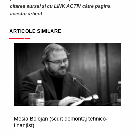
citarea sursei și cu LINK ACTIV către pagina
acestui articol.
ARTICOLE SIMILARE
Mesia Bolojan (scurt demontaj tehnico-
R
finanțist)
pr