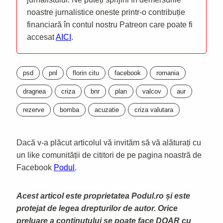
noastre jurnalistice oneste printr-o contribuție
financiară în contul nostru Patreon care poate fi
accesat
AICI
.
psd
pnl
florin citu
facebook
romania
dragnea
criza
bnr
plan
valcov
aur
rezerve
bomba
acuzatie
criza valutara
Dacă v-a plăcut articolul vă invităm să vă alăturați cu
un like comunității de cititori de pe pagina noastră de
Facebook
Podul
.
Acest articol este proprietatea Podul.ro și este
protejat de legea drepturilor de autor. Orice
preluare a continutului se poate face DOAR cu