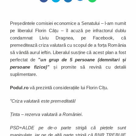
Președintele comisiei economice a Senatului – l-am numit
pe liberalul Florin Câțu – îl acuză pe infractorul dublu
condamnat Liviu Dragnea, pe Facebook, că
premeditează criza valutară cu scopul de a forța România
să vândă aurul ieftin. Liberalul susține că acest plan a fost
perfectat de
”un grup de 5 persoane (demnitari și
persoane fizice)”
și promite să revină cu detalii
suplimentare.
Podul.ro
vă prezintă considerațiile lui Florin Cîțu.
”Criza valutară este premeditată!
Ținta – rezerva valutară a României.
PSD+ALDE pe de-o parte strigă că piețele sunt
manipulate, iar pe de altă parte strigă că BNR TREBUIE