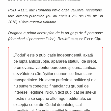
PSD+ALDE duc Romania intr-o criza valutara, recesiune,
fara armata puternica (nu au cheltuit 2% din PIB nici in
2018) si fara rezerva valutara.
Dragnea a primit acest plan de la un grup de 5 persoane
(demnitari si persoane fizice). Revin!”
, susține Florin Cîțu.
„Podul” este o publicație independentă, axată
pe lupta anticorupție, apărarea statului de drept,
promovarea valorilor europene și euroatlantice,
dezvăluirea cârdășiilor economico-financiare
transpartinice. Nu avem preferințe politice și nici
nu suntem conectați financiar cu grupuri de
interese ilegitime. Niciun text publicat pe site-ul
nostru nu se supune altor rigori editoriale, cu
excepția celor din Codul deontologic al
jurnalistului. Ne puteți sprijini în demersurile