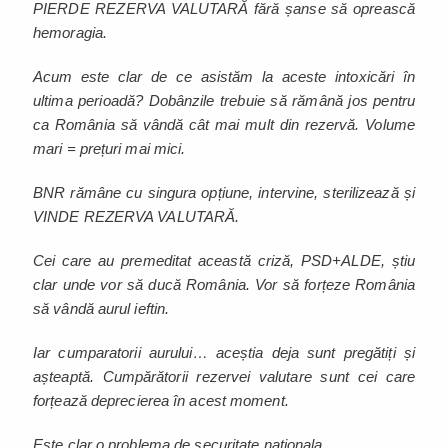
PIERDE REZERVA VALUTARĂ fără șanse să oprească
hemoragia.
Acum este clar de ce asistăm la aceste intoxicări în
ultima perioadă? Dobânzile trebuie să rămână jos pentru
ca România să vândă cât mai mult din rezervă. Volume
mari = prețuri mai mici.
BNR rămâne cu singura opțiune, intervine, sterilizează și
VINDE REZERVA VALUTARĂ.
Cei care au premeditat această criză, PSD+ALDE, știu
clar unde vor să ducă România. Vor să forțeze România
să vândă aurul ieftin.
Iar cumparatorii aurului… aceștia deja sunt pregătiți și
așteaptă. Cumpărătorii rezervei valutare sunt cei care
forțează deprecierea în acest moment.
Este clar o problema de securitate nationala.